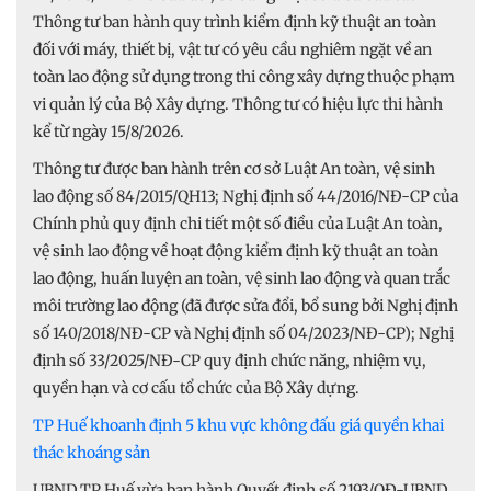
Thông tư ban hành quy trình kiểm định kỹ thuật an toàn
đối với máy, thiết bị, vật tư có yêu cầu nghiêm ngặt về an
toàn lao động sử dụng trong thi công xây dựng thuộc phạm
vi quản lý của Bộ Xây dựng. Thông tư có hiệu lực thi hành
kể từ ngày 15/8/2026.
Thông tư được ban hành trên cơ sở Luật An toàn, vệ sinh
lao động số 84/2015/QH13; Nghị định số 44/2016/NĐ-CP của
Chính phủ quy định chi tiết một số điều của Luật An toàn,
vệ sinh lao động về hoạt động kiểm định kỹ thuật an toàn
lao động, huấn luyện an toàn, vệ sinh lao động và quan trắc
môi trường lao động (đã được sửa đổi, bổ sung bởi Nghị định
số 140/2018/NĐ-CP và Nghị định số 04/2023/NĐ-CP); Nghị
định số 33/2025/NĐ-CP quy định chức năng, nhiệm vụ,
quyền hạn và cơ cấu tổ chức của Bộ Xây dựng.
TP Huế khoanh định 5 khu vực không đấu giá quyền khai
thác khoáng sản
UBND TP Huế vừa ban hành Quyết định số 2193/QĐ-UBND