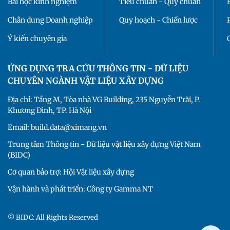
Bài học kinh nghiệm
Tiêu chuẩn - Quy chuẩn
Chân dung Doanh nghiệp
Quy hoạch - Chiến lược
Ý kiến chuyên gia
ỨNG DỤNG TRA CỨU THÔNG TIN - DỮ LIỆU
CHUYÊN NGÀNH VẬT LIỆU XÂY DỰNG
Địa chỉ: Tầng M, Tòa nhà VG Building, 235 Nguyễn Trãi, P.
Khương Đình, TP. Hà Nội
Email: build.data@ximang.vn
Trung tâm Thông tin - Dữ liệu vật liệu xây dựng Việt Nam
(BIDC)
Cơ quan bảo trợ: Hội Vật liệu xây dựng
Vận hành và phát triển: Công ty Gamma NT
© BIDC: All Rights Reserved