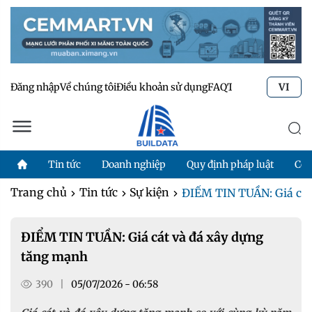
Đăng nhập
Về chúng tôi
Điều khoản sử dụng
FAQ
Tư vấn kỹ thuật
Li
VI
Tin tức
Doanh nghiệp
Quy định pháp luật
Côn
Trang chủ
Tin tức
Sự kiện
ĐIỂM TIN TUẦN: Giá cá
ĐIỂM TIN TUẦN: Giá cát và đá xây dựng
tăng mạnh
390
|
05/07/2026 - 06:58