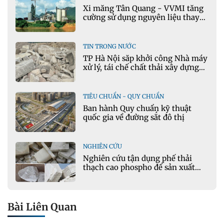
Xi măng Tân Quang - VVMI tăng
cường sử dụng nguyên liệu thay
thế trong sản xuất xi măng
TIN TRONG NƯỚC
TP Hà Nội sắp khởi công Nhà máy
xử lý, tái chế chất thải xây dựng
tại Đông Anh
TIÊU CHUẨN - QUY CHUẨN
Ban hành Quy chuẩn kỹ thuật
quốc gia về đường sắt đô thị
NGHIÊN CỨU
Nghiên cứu tận dụng phế thải
thạch cao phospho để sản xuất
gạch bê tông
Bài Liên Quan