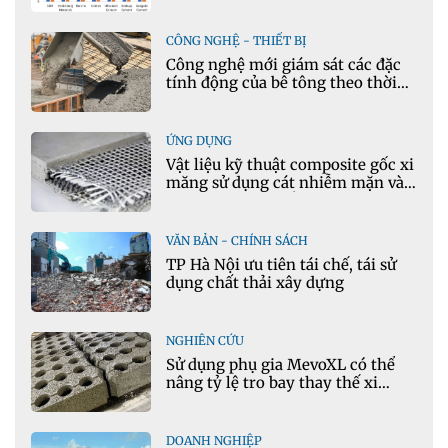
CÔNG NGHỆ - THIẾT BỊ
Công nghệ mới giám sát các đặc
tính động của bê tông theo thời
gian thực
ỨNG DỤNG
Vật liệu kỹ thuật composite gốc xi
măng sử dụng cát nhiễm mặn và
phụ gia khoáng: Ứng dụng trong
xây dựng hạ tầng giao thông
VĂN BẢN - CHÍNH SÁCH
TP Hà Nội ưu tiên tái chế, tái sử
dụng chất thải xây dựng
NGHIÊN CỨU
Sử dụng phụ gia MevoXL có thể
nâng tỷ lệ tro bay thay thế xi
măng portland trong bê tông
DOANH NGHIỆP