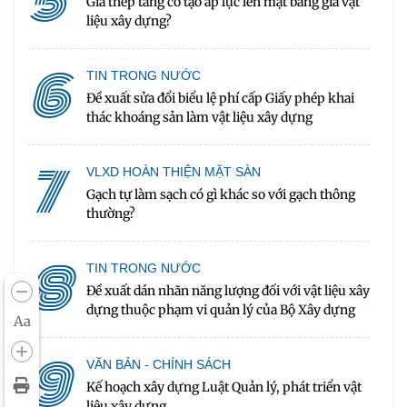
5
Giá thép tăng có tạo áp lực lên mặt bằng giá vật
liệu xây dựng?
6
TIN TRONG NƯỚC
Đề xuất sửa đổi biểu lệ phí cấp Giấy phép khai
thác khoáng sản làm vật liệu xây dựng
7
VLXD HOÀN THIỆN MẶT SÀN
Gạch tự làm sạch có gì khác so với gạch thông
thường?
8
TIN TRONG NƯỚC
Đề xuất dán nhãn năng lượng đối với vật liệu xây
dựng thuộc phạm vi quản lý của Bộ Xây dựng
Aa
9
VĂN BẢN - CHÍNH SÁCH
Kế hoạch xây dựng Luật Quản lý, phát triển vật
liệu xây dựng