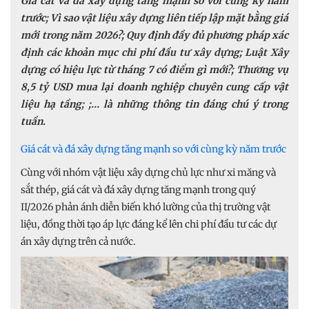
Giá cát và đá xây dựng tăng mạnh so với cùng kỳ năm
trước; Vì sao vật liệu xây dựng liên tiếp lập mặt bằng giá
mới trong năm 2026?; Quy định đầy đủ phương pháp xác
định các khoản mục chi phí đầu tư xây dựng; Luật Xây
dựng có hiệu lực từ tháng 7 có điểm gì mới?; Thương vụ
8,5 tỷ USD mua lại doanh nghiệp chuyên cung cấp vật
liệu hạ tầng; ;… là những thông tin đáng chú ý trong
tuần.
Giá cát và đá xây dựng tăng mạnh so với cùng kỳ năm trước
Cùng với nhóm vật liệu xây dựng chủ lực như xi măng và
sắt thép, giá cát và đá xây dựng tăng mạnh trong quý
II/2026 phản ánh diễn biến khó lường của thị trường vật
liệu, đồng thời tạo áp lực đáng kể lên chi phí đầu tư các dự
án xây dựng trên cả nước.