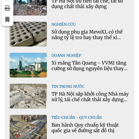
TP Hà Nội ưu tiên tái chế, tái sử
dụng chất thải xây dựng
NGHIÊN CỨU
Sử dụng phụ gia MevoXL có thể
nâng tỷ lệ tro bay thay thế xi
măng portland trong bê tông
DOANH NGHIỆP
Xi măng Tân Quang - VVMI tăng
cường sử dụng nguyên liệu thay
thế trong sản xuất xi măng
TIN TRONG NƯỚC
TP Hà Nội sắp khởi công Nhà máy
xử lý, tái chế chất thải xây dựng
tại Đông Anh
TIÊU CHUẨN - QUY CHUẨN
Ban hành Quy chuẩn kỹ thuật
quốc gia về đường sắt đô thị