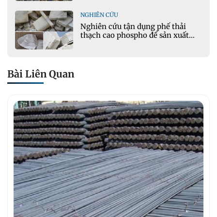
NGHIÊN CỨU
Nghiên cứu tận dụng phế thải
thạch cao phospho để sản xuất
gạch bê tông
Bài Liên Quan