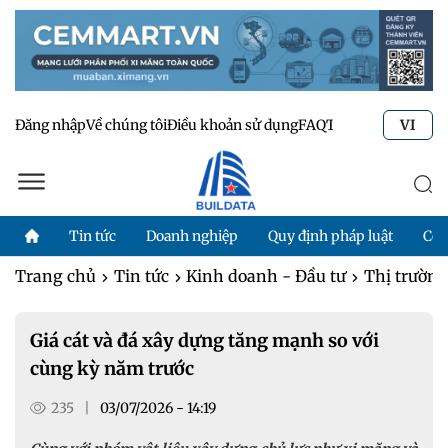
Đăng nhập
Về chúng tôi
Điều khoản sử dụng
FAQ
Tư vấn kỹ thuật
Li
VI
Tin tức
Doanh nghiệp
Quy định pháp luật
Côn
Trang chủ
Tin tức
Kinh doanh - Đầu tư
Thị trườn
Giá cát và đá xây dựng tăng mạnh so với
cùng kỳ năm trước
235
|
03/07/2026 - 14:19