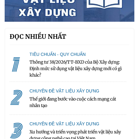
ĐỌC NHIỀU NHẤT
1
TIÊU CHUẨN - QUY CHUẨN
Thông tư 38/2026/TT-BXD của Bộ Xây dựng:
Định mức sử dụng vật liệu xây dựng mới có gì
khác?
2
CHUYÊN ĐỀ VẬT LIỆU XÂY DỰNG
Thế giới đang bước vào cuộc cách mạng cát
nhân tạo
3
CHUYÊN ĐỀ VẬT LIỆU XÂY DỰNG
Xu hướng và triển vọng phát triển vật liệu xây
dựng công nghệ cao tại Việt Nam