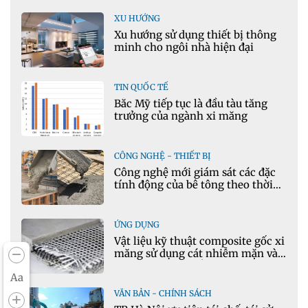
XU HƯỚNG
Xu hướng sử dụng thiết bị thông
minh cho ngôi nhà hiện đại
TIN QUỐC TẾ
Bắc Mỹ tiếp tục là đầu tàu tăng
trưởng của ngành xi măng
CÔNG NGHỆ - THIẾT BỊ
Công nghệ mới giám sát các đặc
tính động của bê tông theo thời
gian thực
ỨNG DỤNG
Vật liệu kỹ thuật composite gốc xi
măng sử dụng cát nhiễm mặn và
phụ gia khoáng: Ứng dụng trong
Aa
xây dựng hạ tầng giao thông
VĂN BẢN - CHÍNH SÁCH