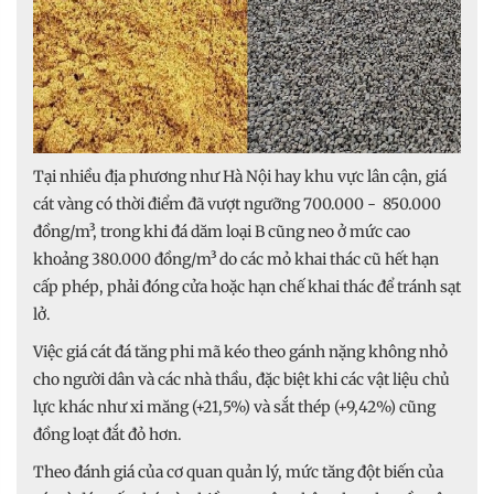
Tại nhiều địa phương như Hà Nội hay khu vực lân cận, giá
cát vàng có thời điểm đã vượt ngưỡng 700.000 - 850.000
đồng/m³, trong khi đá dăm loại B cũng neo ở mức cao
khoảng 380.000 đồng/m³ do các mỏ khai thác cũ hết hạn
cấp phép, phải đóng cửa hoặc hạn chế khai thác để tránh sạt
lở.
Việc giá cát đá tăng phi mã kéo theo gánh nặng không nhỏ
cho người dân và các nhà thầu, đặc biệt khi các vật liệu chủ
lực khác như xi măng (+21,5%) và sắt thép (+9,42%) cũng
đồng loạt đắt đỏ hơn.
Theo đánh giá của cơ quan quản lý, mức tăng đột biến của