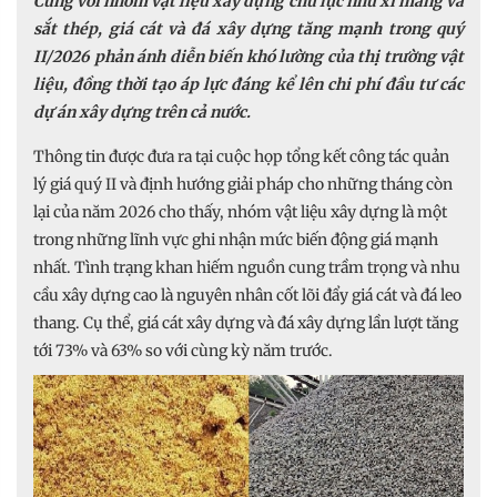
Cùng với nhóm vật liệu xây dựng chủ lực như xi măng và
sắt thép, giá cát và đá xây dựng tăng mạnh trong quý
II/2026 phản ánh diễn biến khó lường của thị trường vật
liệu, đồng thời tạo áp lực đáng kể lên chi phí đầu tư các
dự án xây dựng trên cả nước.
Thông tin được đưa ra tại cuộc họp tổng kết công tác quản
lý giá quý II và định hướng giải pháp cho những tháng còn
lại của năm 2026 cho thấy, nhóm vật liệu xây dựng là một
trong những lĩnh vực ghi nhận mức biến động giá mạnh
nhất. Tình trạng khan hiếm nguồn cung trầm trọng và nhu
cầu xây dựng cao là nguyên nhân cốt lõi đẩy giá cát và đá leo
thang. Cụ thể, giá cát xây dựng và đá xây dựng lần lượt tăng
tới 73% và 63% so với cùng kỳ năm trước.