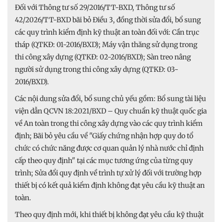
Đối với Thông tư số 29/2016/TT-BXD, Thông tư số
42/2026/TT-BXD bãi bỏ Điều 3, đồng thời sửa đổi, bổ sung
các quy trình kiểm định kỹ thuật an toàn đối với: Cần trục
tháp (QTKĐ: 01-2016/BXD); Máy vận thăng sử dụng trong
thi công xây dựng (QTKĐ: 02-2016/BXD); Sàn treo nâng
người sử dụng trong thi công xây dựng (QTKĐ: 03-
2016/BXD).
Các nội dung sửa đổi, bổ sung chủ yếu gồm: Bổ sung tài liệu
viện dẫn QCVN 18:2021/BXD – Quy chuẩn kỹ thuật quốc gia
về An toàn trong thi công xây dựng vào các quy trình kiểm
định; Bãi bỏ yêu cầu về "Giấy chứng nhận hợp quy do tổ
chức có chức năng được cơ quan quản lý nhà nước chỉ định
cấp theo quy định" tại các mục tương ứng của từng quy
trình; Sửa đổi quy định về trình tự xử lý đối với trường hợp
thiết bị có kết quả kiểm định không đạt yêu cầu kỹ thuật an
toàn.
Theo quy định mới, khi thiết bị không đạt yêu cầu kỹ thuật