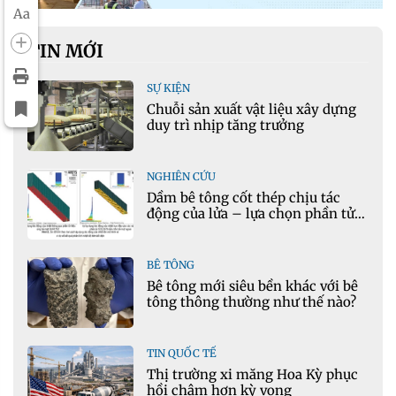
Aa
TIN MỚI
SỰ KIỆN
Chuỗi sản xuất vật liệu xây dựng
duy trì nhịp tăng trưởng
NGHIÊN CỨU
Dầm bê tông cốt thép chịu tác
động của lửa – lựa chọn phần tử
cho mô hình nhiệt học trong
Ansys
BÊ TÔNG
Bê tông mới siêu bền khác với bê
tông thông thường như thế nào?
TIN QUỐC TẾ
Thị trường xi măng Hoa Kỳ phục
hồi chậm hơn kỳ vọng