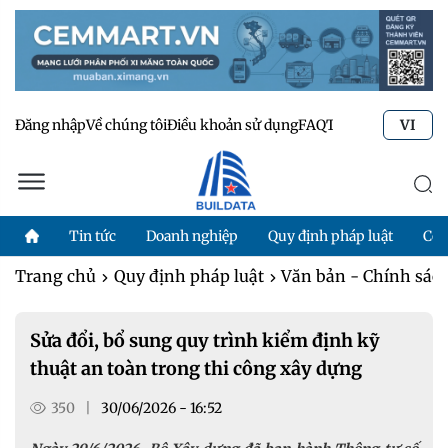
Đăng nhập
Về chúng tôi
Điều khoản sử dụng
FAQ
Tư vấn kỹ thuật
Li
VI
Tin tức
Doanh nghiệp
Quy định pháp luật
Côn
Trang chủ
Quy định pháp luật
Văn bản - Chính sác
Sửa đổi, bổ sung quy trình kiểm định kỹ
thuật an toàn trong thi công xây dựng
350
|
30/06/2026 - 16:52