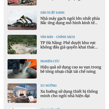
SẢN XUẤT XANH
Nhà máy gạch ngói lớn nhất phía
Bắc ứng dụng mô hình kinh tế
tuần hoàn
VĂN BẢN - CHÍNH SÁCH
TP Đà Nẵng: Phê duyệt khu vực
không đấu giá quyền khai thác
khoáng sản mỏ đá Khe Rọm
NGHIÊN CỨU
Hiệu quả sử dụng cao su vụn trong
bê tông nhựa chặt tái chế nóng
XU HƯỚNG
Xu hướng sử dụng thiết bị thông
minh cho ngôi nhà hiện đại