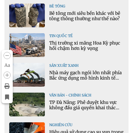
BÊ TÔNG
Bê tông mới siêu bền khác với bê
tông thông thường như thế nào?
TIN QUỐC TẾ
Thị trường xi măng Hoa Kỳ phục
hồi chậm hơn kỳ vọng
Aa
SẢN XUẤT XANH
Nhà máy gạch ngói lớn nhất phía
Bắc ứng dụng mô hình kinh tế
tuần hoàn
VĂN BẢN - CHÍNH SÁCH
TP Đà Nẵng: Phê duyệt khu vực
không đấu giá quyền khai thác
khoáng sản mỏ đá Khe Rọm
NGHIÊN CỨU
Hiệu quả sử dụng cao su vụn trong