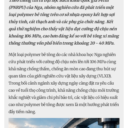
Theo thông tin từ Đại học Bách khoa Quốc gia Perm
(PNRPU) của Nga, nhóm nghiên cứu đã phát triển một
loại polymer bê tông trên cơ sở nhựa epoxy kết hợp sợi
thủy tinh, cát thạch anh và các phụ gia chức năng. Kết
quả thử nghiệm cho thấy vật liệu đạt cường độ chịu nén
khoảng 106 MPa, cao hơn đáng kể so với bê tông xi măng
thông thường vốn phổ biến trong khoảng 20 - 40 MPa.
Một loại polymer bê tông do các nhà khoa học Nga nghiên
cứu phát triển với cường độ chịu nén lên tới 106 MPa cùng
khả năng chống thấm, chống ăn mòn cao đang thu hút sự
quan tâm của giới nghiên cứu vật liệu xây dựng (VLXD).
Trong bối cảnh ngành xây dựng ngày càng đặt ra yêu cầu
cao về tuổi thọ công trình, khả năng chống chịu môi trường
khắc nghiệt và giảm chi phí bảo trì, các vật liệu có hiệu suất
cao như polymer bê tông được xem là một hướng phát triển
đầy tiềm năng.