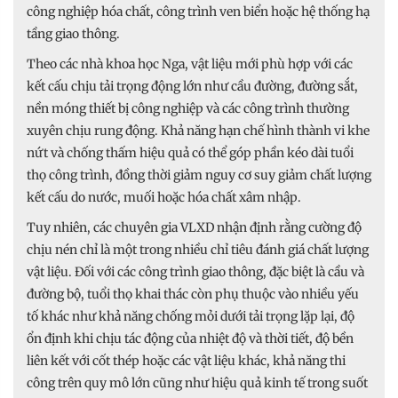
công nghiệp hóa chất, công trình ven biển hoặc hệ thống hạ
tầng giao thông.
Theo các nhà khoa học Nga, vật liệu mới phù hợp với các
kết cấu chịu tải trọng động lớn như cầu đường, đường sắt,
nền móng thiết bị công nghiệp và các công trình thường
xuyên chịu rung động. Khả năng hạn chế hình thành vi khe
nứt và chống thấm hiệu quả có thể góp phần kéo dài tuổi
thọ công trình, đồng thời giảm nguy cơ suy giảm chất lượng
kết cấu do nước, muối hoặc hóa chất xâm nhập.
Tuy nhiên, các chuyên gia VLXD nhận định rằng cường độ
chịu nén chỉ là một trong nhiều chỉ tiêu đánh giá chất lượng
vật liệu. Đối với các công trình giao thông, đặc biệt là cầu và
đường bộ, tuổi thọ khai thác còn phụ thuộc vào nhiều yếu
tố khác như khả năng chống mỏi dưới tải trọng lặp lại, độ
ổn định khi chịu tác động của nhiệt độ và thời tiết, độ bền
liên kết với cốt thép hoặc các vật liệu khác, khả năng thi
công trên quy mô lớn cũng như hiệu quả kinh tế trong suốt