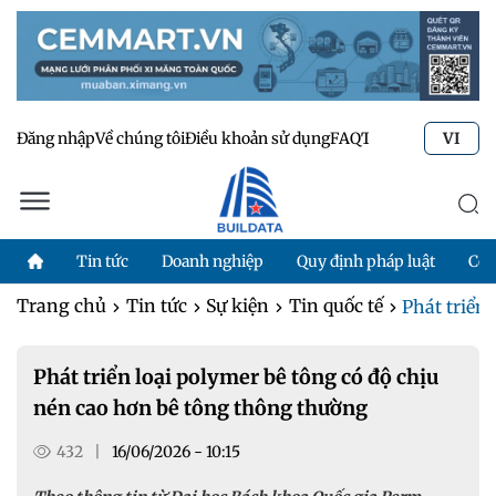
Đăng nhập
Về chúng tôi
Điều khoản sử dụng
FAQ
Tư vấn kỹ thuật
Li
VI
Tin tức
Doanh nghiệp
Quy định pháp luật
Côn
Trang chủ
Tin tức
Sự kiện
Tin quốc tế
Phát triển 
Phát triển loại polymer bê tông có độ chịu
nén cao hơn bê tông thông thường
432
|
16/06/2026 - 10:15