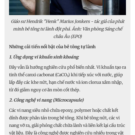
Giáo sư Hendrik "Henk" Marius Jonkers - tác giả của phát
minh bê tông tư lành đột phá. Ảnh: Văn phòng Sáng chế
châu Âu (EPO)
Những cải tiến nổi bật của bê tông tự lành
1. Ứng dụng vi khuẩn sinh khoáng
Đây vẫn là hướng nghiên cứu phổ biến nhất. Vi khuẩn tạo ra
tinh thể canxi cacbonat (CaCO₃) khi tiếp xúc với nước, giúp
lấp đầy các khe nứt, hạn chế nước và ion clorua xâm nhập,
từ đó giảm nguy cơ ăn mòn cốt thép.
2. Công nghệ vi nang (Microcapsule)
Các vi nang siêu nhỏ chứa epoxy, polymer hoặc chất kết
dính được phân tán trong bê tông. Khi bê tông nứt, các vi
nang vỡ ra, giải phóng chất chữa lành và liên kết lại cấu trúc
vật liệu. Đây là công nghệ được nghiên cứu nhiều trong vật