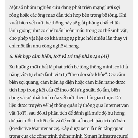
Một số nhóm nghiên cứu đang phát triển mạng lưới sợi
rỗng hoặc các ống mao dẫn tích hợp bên trong bê tông. Khi
xuất hiện vết nứt, hệ thống này sẽ giải phóng chất chữa
lành giống như cơ chế tuần hoàn máu trong cơ thể sinh vật,
cho phép vật liệu có khả năng tự phục hồi nhiều lần thay vì
chỉ một lần như công nghệ vi nang.
6. Kết hợp cảm biến, IoT và trí tuệ nhân tạo (AI)
Xu hướng mới nhất là phát triển bê tông thông minh có khả
năng vừa tự chữa lành vừa tự "theo dõi sức khỏe". Các cảm
biến sợi quang, cảm biến áp điện hoặc cảm biến nano được
tích hợp trong kết cấu để theo dõi ứng suất, độ ẩm, biến
dạng và sự phát triển của vết nứt theo thời gian thực. Dữ
liệu được truyền về hệ thống quản lý thông qua Internet vạn
vật (IoT), sau đó AI phân tích để đánh giá mức độ hư hỏng,
dự báo tuổi thọ kết cấu và đề xuất kế hoạch bảo trì dự đoán
(Predictive Maintenance). Đây được xem là nền tảng quan
trọng của các công trình thông minh (Smart Infrastructure)