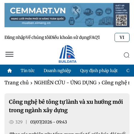
Đăng nhập
Về chúng tôi
Điều khoản sử dụng
FAQ
Tư vấn kỹ thuật
Li
VI
Tin tức
Doanh nghiệp
Quy định pháp luật
Côn
Trang chủ
NGHIÊN CỨU - ỨNG DỤNG
Công nghệ m
Công nghệ bê tông tự lành và xu hướng mới
trong ngành xây dựng
329
|
03/07/2026 - 09:43