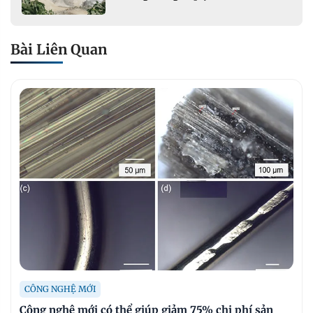
khoáng sản mỏ đá Khe Rọm
Bài Liên Quan
CÔNG NGHỆ MỚI
Công nghệ mới có thể giúp giảm 75% chi phí sản