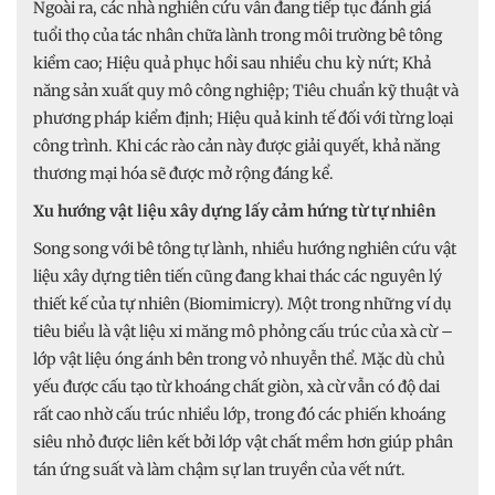
Ngoài ra, các nhà nghiên cứu vẫn đang tiếp tục đánh giá
tuổi thọ của tác nhân chữa lành trong môi trường bê tông
kiềm cao; Hiệu quả phục hồi sau nhiều chu kỳ nứt; Khả
năng sản xuất quy mô công nghiệp; Tiêu chuẩn kỹ thuật và
phương pháp kiểm định; Hiệu quả kinh tế đối với từng loại
công trình. Khi các rào cản này được giải quyết, khả năng
thương mại hóa sẽ được mở rộng đáng kể.
Xu hướng vật liệu xây dựng lấy cảm hứng từ tự nhiên
Song song với bê tông tự lành, nhiều hướng nghiên cứu vật
liệu xây dựng tiên tiến cũng đang khai thác các nguyên lý
thiết kế của tự nhiên (Biomimicry). Một trong những ví dụ
tiêu biểu là vật liệu xi măng mô phỏng cấu trúc của xà cừ –
lớp vật liệu óng ánh bên trong vỏ nhuyễn thể. Mặc dù chủ
yếu được cấu tạo từ khoáng chất giòn, xà cừ vẫn có độ dai
rất cao nhờ cấu trúc nhiều lớp, trong đó các phiến khoáng
siêu nhỏ được liên kết bởi lớp vật chất mềm hơn giúp phân
tán ứng suất và làm chậm sự lan truyền của vết nứt.