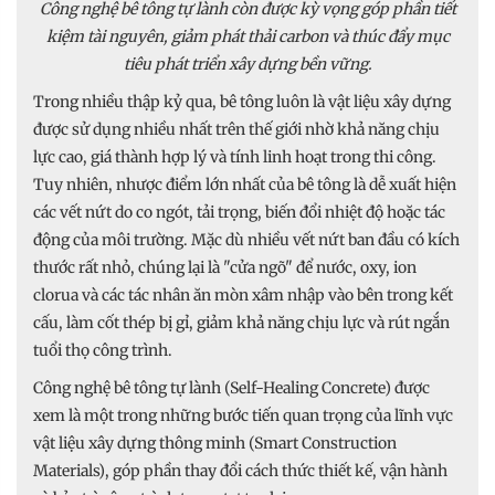
Công nghệ bê tông tự lành còn được kỳ vọng góp phần tiết
kiệm tài nguyên, giảm phát thải carbon và thúc đẩy mục
tiêu phát triển xây dựng bền vững.
Trong nhiều thập kỷ qua, bê tông luôn là vật liệu xây dựng
được sử dụng nhiều nhất trên thế giới nhờ khả năng chịu
lực cao, giá thành hợp lý và tính linh hoạt trong thi công.
Tuy nhiên, nhược điểm lớn nhất của bê tông là dễ xuất hiện
các vết nứt do co ngót, tải trọng, biến đổi nhiệt độ hoặc tác
động của môi trường. Mặc dù nhiều vết nứt ban đầu có kích
thước rất nhỏ, chúng lại là "cửa ngõ" để nước, oxy, ion
clorua và các tác nhân ăn mòn xâm nhập vào bên trong kết
cấu, làm cốt thép bị gỉ, giảm khả năng chịu lực và rút ngắn
tuổi thọ công trình.
Công nghệ bê tông tự lành (Self-Healing Concrete) được
xem là một trong những bước tiến quan trọng của lĩnh vực
vật liệu xây dựng thông minh (Smart Construction
Materials), góp phần thay đổi cách thức thiết kế, vận hành