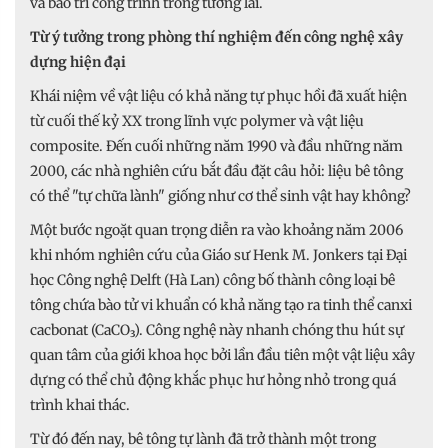
và bảo trì công trình trong tương lai.
Từ ý tưởng trong phòng thí nghiệm đến công nghệ xây
dựng hiện đại
Khái niệm về vật liệu có khả năng tự phục hồi đã xuất hiện
từ cuối thế kỷ XX trong lĩnh vực polymer và vật liệu
composite. Đến cuối những năm 1990 và đầu những năm
2000, các nhà nghiên cứu bắt đầu đặt câu hỏi: liệu bê tông
có thể "tự chữa lành" giống như cơ thể sinh vật hay không?
Một bước ngoặt quan trọng diễn ra vào khoảng năm 2006
khi nhóm nghiên cứu của Giáo sư Henk M. Jonkers tại Đại
học Công nghệ Delft (Hà Lan) công bố thành công loại bê
tông chứa bào tử vi khuẩn có khả năng tạo ra tinh thể canxi
cacbonat (CaCO₃). Công nghệ này nhanh chóng thu hút sự
quan tâm của giới khoa học bởi lần đầu tiên một vật liệu xây
dựng có thể chủ động khắc phục hư hỏng nhỏ trong quá
trình khai thác.
Từ đó đến nay, bê tông tự lành đã trở thành một trong