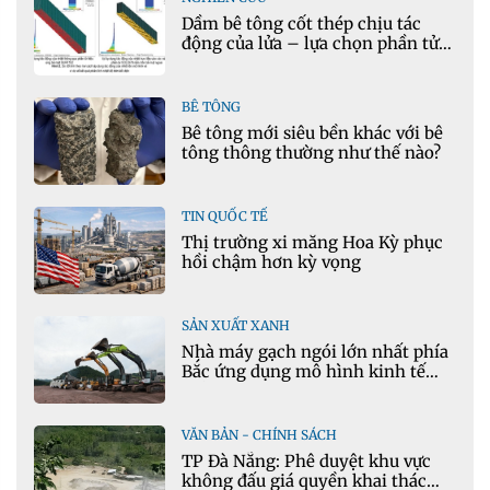
Dầm bê tông cốt thép chịu tác
động của lửa – lựa chọn phần tử
cho mô hình nhiệt học trong
Ansys
BÊ TÔNG
Bê tông mới siêu bền khác với bê
tông thông thường như thế nào?
TIN QUỐC TẾ
Thị trường xi măng Hoa Kỳ phục
hồi chậm hơn kỳ vọng
SẢN XUẤT XANH
Nhà máy gạch ngói lớn nhất phía
Bắc ứng dụng mô hình kinh tế
tuần hoàn
VĂN BẢN - CHÍNH SÁCH
TP Đà Nẵng: Phê duyệt khu vực
không đấu giá quyền khai thác