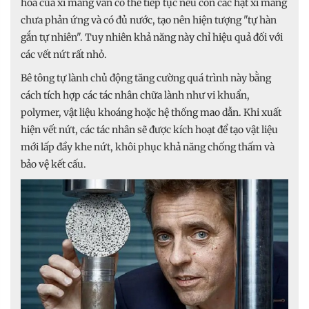
hóa của xi măng vẫn có thể tiếp tục nếu còn các hạt xi măng
chưa phản ứng và có đủ nước, tạo nên hiện tượng "tự hàn
gắn tự nhiên". Tuy nhiên khả năng này chỉ hiệu quả đối với
các vết nứt rất nhỏ.
Bê tông tự lành chủ động tăng cường quá trình này bằng
cách tích hợp các tác nhân chữa lành như vi khuẩn,
polymer, vật liệu khoáng hoặc hệ thống mao dẫn. Khi xuất
hiện vết nứt, các tác nhân sẽ được kích hoạt để tạo vật liệu
mới lấp đầy khe nứt, khôi phục khả năng chống thấm và
bảo vệ kết cấu.