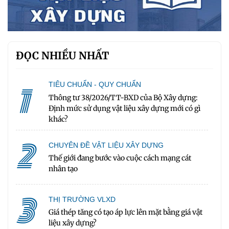
ĐỌC NHIỀU NHẤT
1
TIÊU CHUẨN - QUY CHUẨN
Thông tư 38/2026/TT-BXD của Bộ Xây dựng:
Định mức sử dụng vật liệu xây dựng mới có gì
khác?
2
CHUYÊN ĐỀ VẬT LIỆU XÂY DỰNG
Thế giới đang bước vào cuộc cách mạng cát
nhân tạo
3
THỊ TRƯỜNG VLXD
Giá thép tăng có tạo áp lực lên mặt bằng giá vật
liệu xây dựng?