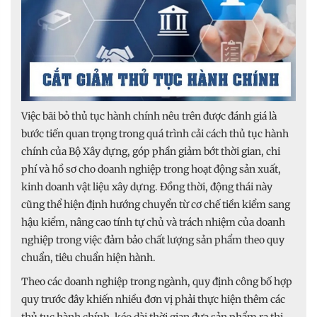
Việc bãi bỏ thủ tục hành chính nêu trên được đánh giá là
bước tiến quan trọng trong quá trình cải cách thủ tục hành
chính của Bộ Xây dựng, góp phần giảm bớt thời gian, chi
phí và hồ sơ cho doanh nghiệp trong hoạt động sản xuất,
kinh doanh vật liệu xây dựng. Đồng thời, động thái này
cũng thể hiện định hướng chuyển từ cơ chế tiền kiểm sang
hậu kiểm, nâng cao tính tự chủ và trách nhiệm của doanh
nghiệp trong việc đảm bảo chất lượng sản phẩm theo quy
chuẩn, tiêu chuẩn hiện hành.
Theo các doanh nghiệp trong ngành, quy định công bố hợp
quy trước đây khiến nhiều đơn vị phải thực hiện thêm các
thủ tục hành chính, kéo dài thời gian đưa sản phẩm ra thị