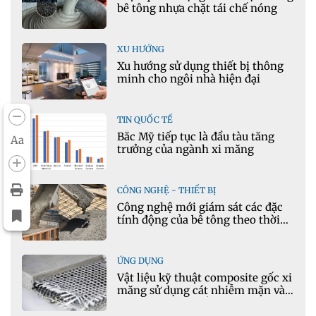
bê tông nhựa chặt tái chế nóng
XU HƯỚNG
Xu hướng sử dụng thiết bị thông
minh cho ngôi nhà hiện đại
TIN QUỐC TẾ
Bắc Mỹ tiếp tục là đầu tàu tăng
Aa
trưởng của ngành xi măng
CÔNG NGHỆ - THIẾT BỊ
Công nghệ mới giám sát các đặc
tính động của bê tông theo thời
gian thực
ỨNG DỤNG
Vật liệu kỹ thuật composite gốc xi
măng sử dụng cát nhiễm mặn và
phụ gia khoáng: Ứng dụng trong
xây dựng hạ tầng giao thông