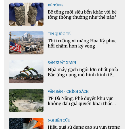
BÊ TÔNG
Bê tông mới siêu bền khác với bê
tông thông thường như thế nào?
TIN QUỐC TẾ
Thị trường xi măng Hoa Kỳ phục
hồi chậm hơn kỳ vọng
SẢN XUẤT XANH
Nhà máy gạch ngói lớn nhất phía
Bắc ứng dụng mô hình kinh tế
tuần hoàn
VĂN BẢN - CHÍNH SÁCH
TP Đà Nẵng: Phê duyệt khu vực
không đấu giá quyền khai thác
khoáng sản mỏ đá Khe Rọm
NGHIÊN CỨU
Hiệu quả sử dụng cao su vụn trong