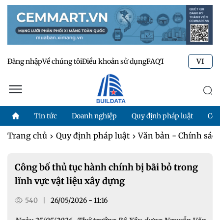
Đăng nhập
Về chúng tôi
Điều khoản sử dụng
FAQ
Tư vấn kỹ thuật
Li
VI
Tin tức
Doanh nghiệp
Quy định pháp luật
Côn
Trang chủ
Quy định pháp luật
Văn bản - Chính sác
Công bố thủ tục hành chính bị bãi bỏ trong
lĩnh vực vật liệu xây dựng
540
|
26/05/2026 - 11:16