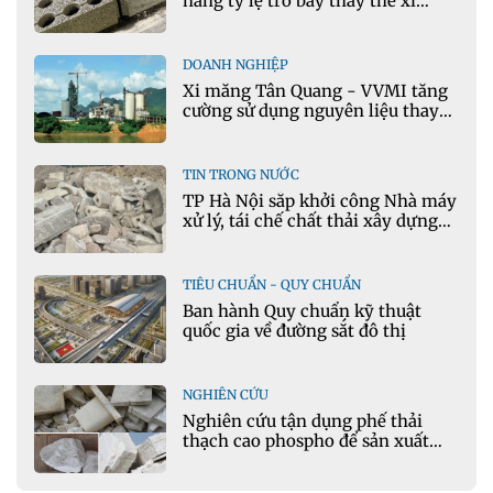
nâng tỷ lệ tro bay thay thế xi
măng portland trong bê tông
DOANH NGHIỆP
Xi măng Tân Quang - VVMI tăng
cường sử dụng nguyên liệu thay
thế trong sản xuất xi măng
TIN TRONG NƯỚC
TP Hà Nội sắp khởi công Nhà máy
xử lý, tái chế chất thải xây dựng
tại Đông Anh
TIÊU CHUẨN - QUY CHUẨN
Ban hành Quy chuẩn kỹ thuật
quốc gia về đường sắt đô thị
NGHIÊN CỨU
Nghiên cứu tận dụng phế thải
thạch cao phospho để sản xuất
gạch bê tông