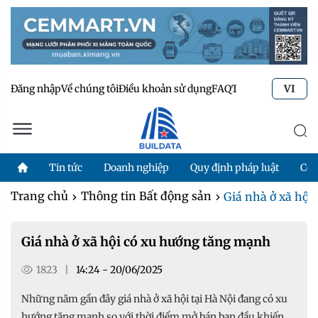
Đăng nhập
Về chúng tôi
Điều khoản sử dụng
FAQ
Tư vấn kỹ thuật
Li
VI
Tin tức
Doanh nghiệp
Quy định pháp luật
Côn
Trang chủ
Thông tin Bất động sản
Giá nhà ở xã hội
Giá nhà ở xã hội có xu hướng tăng mạnh
1823
|
14:24 - 20/06/2025
Những năm gần đây giá nhà ở xã hội tại Hà Nội đang có xu
hướng tăng mạnh so với thời điểm mở bán ban đầu khiến