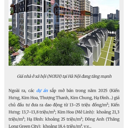
Giá nhà ở xã hội (NOXH) tại Hà Nội đang tăng mạnh
Ngoài ra, các
dự án
sắp mở bán trong năm 2025 (Kiến
Hưng, Kim Hoa, Thượng Thanh, Kim Chung, Hạ Đình…) giá
chủ đầu tư đưa ra dao động từ 13–25 triệu đồng/m²; Kiến
Hưng: 13,7–13,8 triệu/m²; Kim Hoa (Mê Linh): khoảng 21,3
triệu/m²; Hạ Đình: khoảng 25 triệu/m²; Đông Anh (Thăng
Long Green City): khoảng 18,4 triệu/m², v.v…