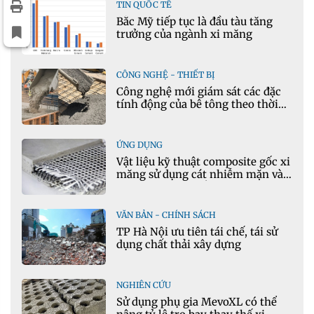
TIN QUỐC TẾ
Bắc Mỹ tiếp tục là đầu tàu tăng
trưởng của ngành xi măng
CÔNG NGHỆ - THIẾT BỊ
Công nghệ mới giám sát các đặc
tính động của bê tông theo thời
gian thực
ỨNG DỤNG
Vật liệu kỹ thuật composite gốc xi
măng sử dụng cát nhiễm mặn và
phụ gia khoáng: Ứng dụng trong
xây dựng hạ tầng giao thông
VĂN BẢN - CHÍNH SÁCH
TP Hà Nội ưu tiên tái chế, tái sử
dụng chất thải xây dựng
NGHIÊN CỨU
Sử dụng phụ gia MevoXL có thể