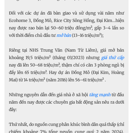
Đối với các dự án đã bàn giao và sử dụng vài năm như
Ecohome 3, Đồng Mô, Rice City Sông Hồng, Đại Kim…hiện
nay được rao bán lại 50–60 triệu đồng/m², gấp 3–4 lần so
với thời điểm chủ đầu tư
mở bán
(13–16 triệu/m²);
Riêng tại NHS Trung Văn (Nam Từ Liêm), giá mở bán
khoảng 19,5 triệu/m² (tháng 03/2023) nhưng
giá thứ cấp
nay đã lên 50–68 triệu/m², thậm chí có căn 3 phòng ngủ bị
đẩy lên 65 triệu/m². Hay dự án Đồng Mô (Đại Kim, Hoàng
Mai) từ 14 triệu/m² (năm 2016) lên 56–61 triệu/m² .
Những nguyên dẫn đến giá nhà ở xã hội
tăng mạnh
từ đầu
năm đến nay được các chuyên gia bất động sản nêu ra dưới
đây:
Thứ nhất, do nguồn cung phân khúc bình dân quá thấp (chỉ
chiếm khoảng 7% tổng nguồn cung quý 2 năm 2024),