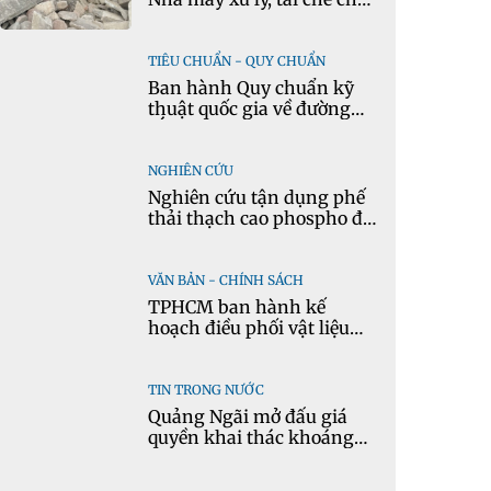
thải xây dựng tại Đông
Anh
TIÊU CHUẨN - QUY CHUẨN
Ban hành Quy chuẩn kỹ
thuật quốc gia về đường
sắt đô thị
NGHIÊN CỨU
Nghiên cứu tận dụng phế
thải thạch cao phospho để
sản xuất gạch bê tông
VĂN BẢN - CHÍNH SÁCH
TPHCM ban hành kế
hoạch điều phối vật liệu
xây dựng thông thường
TIN TRONG NƯỚC
Quảng Ngãi mở đấu giá
quyền khai thác khoáng
sản có quy mô lớn nhất