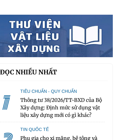
ĐỌC NHIỀU NHẤT
TIÊU CHUẨN - QUY CHUẨN
1
Thông tư 38/2026/TT-BXD của Bộ
Xây dựng: Định mức sử dụng vật
liệu xây dựng mới có gì khác?
TIN QUỐC TẾ
Phụ gia cho xi măng, bê tông và