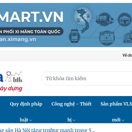
Về ch
Quy định pháp
Công nghệ - Thiết
Sản phẩm VL
luật
bị
mới
g sản Hà Nội tăng trưởng mạnh trong 5 ...