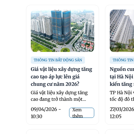
THÔNG TIN BẤT ĐỘNG SẢN
THÔNG TIN
Giá vật liệu xây dựng tăng
Nguồn cun
cao tạo áp lực lên giá
tại Hà Nộ
chung cư năm 2026?
kiến tăn
Giá vật liệu xây dựng tăng
TP Hà Nội
cao đang trở thành một
tốc độ đô t
trong những yếu tố then
nhập cư đôn
09/04/2026 -
27/03/2026
Xem
chốt tạo áp ...
10:30
thêm
12:05