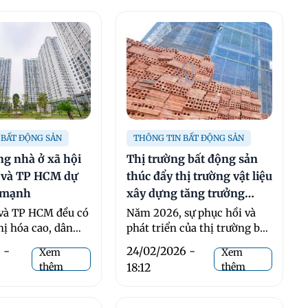
 BẤT ĐỘNG SẢN
THÔNG TIN BẤT ĐỘNG SẢN
g nhà ở xã hội
Thị trường bất động sản
i và TP HCM dự
thúc đẩy thị trường vật liệu
g mạnh
xây dựng tăng trưởng
mạnh trong năm 2026?
 và TP HCM đều có
Năm 2026, sự phục hồi và
hị hóa cao, dân
phát triển của thị trường bất
g, ...
động sản đang đóng vai trò
 -
24/02/2026 -
Xem
Xem
động ...
thêm
18:12
thêm