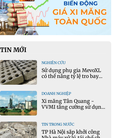
TIN MỚI
NGHIÊN CỨU
Sử dụng phụ gia MevoXL
có thể nâng tỷ lệ tro bay
thay thế xi măng portland
trong bê tông
DOANH NGHIỆP
Xi măng Tân Quang -
VVMI tăng cường sử dụng
nguyên liệu thay thế trong
sản xuất xi măng
TIN TRONG NƯỚC
TP Hà Nội sắp khởi công
Nhà máy xử lý, tái chế chất