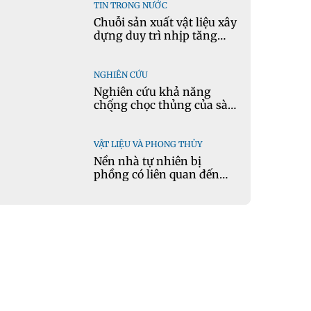
TIN TRONG NƯỚC
Chuỗi sản xuất vật liệu xây
dựng duy trì nhịp tăng
trưởng tích cực
NGHIÊN CỨU
Nghiên cứu khả năng
chống chọc thủng của sàn
phẳng bê tông cốt liệu
keramzit theo mô hình vết
nứt tới hạn
VẬT LIỆU VÀ PHONG THỦY
Nền nhà tự nhiên bị
phồng có liên quan đến
phong thủy hay điềm xấu?