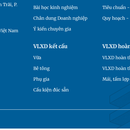
 Trãi, P.
Bài học kinh nghiệm
Tiêu chuẩn 
Chân dung Doanh nghiệp
Quy hoạch - 
Ý kiến chuyên gia
 Việt Nam
VLXD kết cấu
VLXD hoàn
Vữa
VLXD hoàn th
Bê tông
VLXD hoàn t
Phụ gia
Mái, tấm lợp
Cấu kiện đúc sẵn