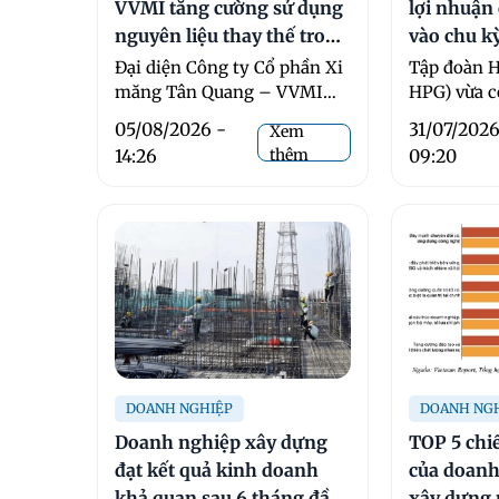
VVMI tăng cường sử dụng
lợi nhuận 
nguyên liệu thay thế trong
vào chu k
sản xuất xi măng
mới
Đại diện Công ty Cổ phần Xi
Tập đoàn H
măng Tân Quang – VVMI
HPG) vừa c
cho biết để giảm tác động
...
05/08/2026 -
31/07/2026
Xem
của biến ...
14:26
thêm
09:20
DOANH NGHIỆP
DOANH NG
Doanh nghiệp xây dựng
TOP 5 chiế
đạt kết quả kinh doanh
của doanh
khả quan sau 6 tháng đầu
xây dựng