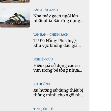
vọng
SẢN XUẤT XANH
Nhà máy gạch ngói lớn
nhất phía Bắc ứng dụng
mô hình kinh tế tuần
hoàn
VĂN BẢN - CHÍNH SÁCH
TP Đà Nẵng: Phê duyệt
khu vực không đấu giá
quyền khai thác khoáng
sản mỏ đá Khe Rọm
NGHIÊN CỨU
Hiệu quả sử dụng cao su
vụn trong bê tông nhựa
chặt tái chế nóng
XU HƯỚNG
Xu hướng sử dụng thiết bị
thông minh cho ngôi nhà
hiện đại
TIN QUỐC TẾ