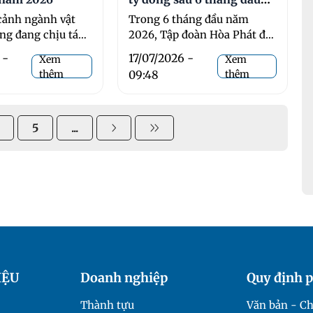
năm 2026
cảnh ngành vật
Trong 6 tháng đầu năm
ựng đang chịu tác
2026, Tập đoàn Hòa Phát đã
ến động kinh tế,
đóng góp 8.478 ...
 -
17/07/2026 -
Xem
Xem
thêm
09:48
thêm
5
...
IỆU
Doanh nghiệp
Quy định p
Thành tựu
Văn bản - Ch