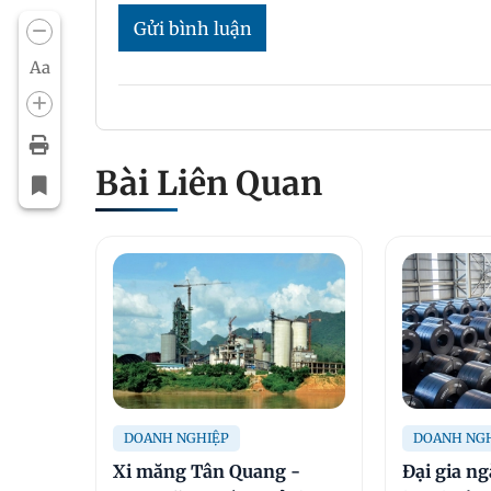
Gửi bình luận
Aa
Bài Liên Quan
DOANH NGHIỆP
DOANH NG
Xi măng Tân Quang -
Đại gia n