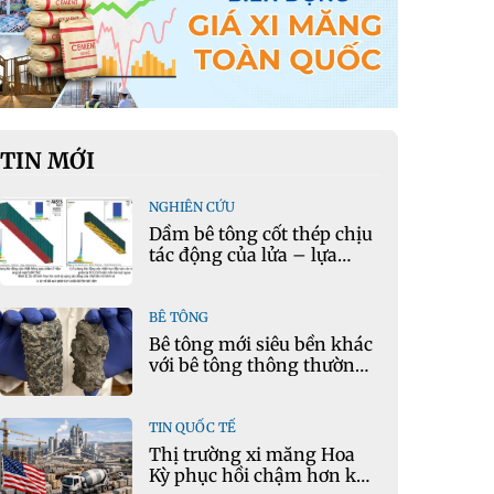
TIN MỚI
NGHIÊN CỨU
Dầm bê tông cốt thép chịu
tác động của lửa – lựa
chọn phần tử cho mô hình
nhiệt học trong Ansys
BÊ TÔNG
Bê tông mới siêu bền khác
với bê tông thông thường
như thế nào?
TIN QUỐC TẾ
Thị trường xi măng Hoa
Kỳ phục hồi chậm hơn kỳ