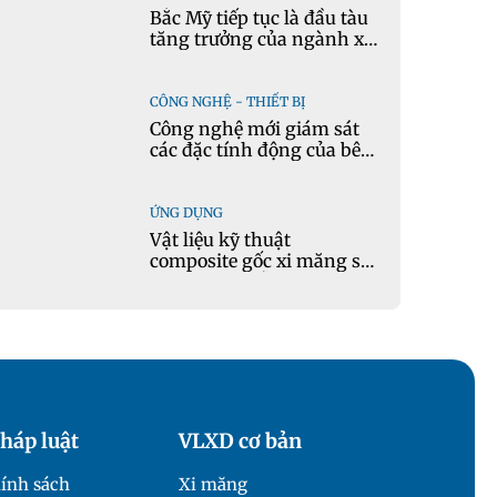
Bắc Mỹ tiếp tục là đầu tàu
tăng trưởng của ngành xi
măng
CÔNG NGHỆ - THIẾT BỊ
Công nghệ mới giám sát
các đặc tính động của bê
tông theo thời gian thực
ỨNG DỤNG
Vật liệu kỹ thuật
composite gốc xi măng sử
dụng cát nhiễm mặn và
phụ gia khoáng: Ứng dụng
trong xây dựng hạ tầng
giao thông
háp luật
VLXD cơ bản
ính sách
Xi măng