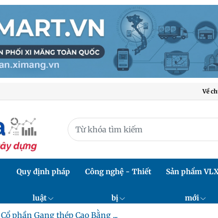
Về ch
Quy định pháp
Công nghệ - Thiết
Sản phẩm VL
luật
bị
mới
 Cổ phần Gang thép Cao Bằng ...