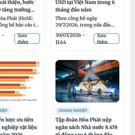
cải thiện, bước
USD tại Việt Nam trong 6
ỳ tăng trưởng
tháng đầu năm
òa Phát (HoSE:
Theo công bố ngày
ông bố báo cáo tài
29/7/2026, trong nửa đầu
năm 2026, doanh thu của
 -
30/07/2026 -
Xem
Xem
Tập đoàn SCG (Thái ...
thêm
11:44
thêm
HIỆP
DOANH NGHIỆP
n lược ưu tiên
Tập đoàn Hòa Phát nộp
 nghiệp vật liệu
ngân sách Nhà nước 8.478
 năm 2026
tỷ đồng sau 6 tháng đầu