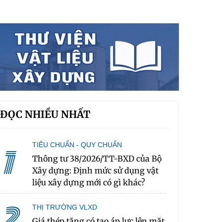
ĐỌC NHIỀU NHẤT
TIÊU CHUẨN - QUY CHUẨN
1
Thông tư 38/2026/TT-BXD của Bộ
Xây dựng: Định mức sử dụng vật
liệu xây dựng mới có gì khác?
2
THỊ TRƯỜNG VLXD
Giá thép tăng có tạo áp lực lên mặt