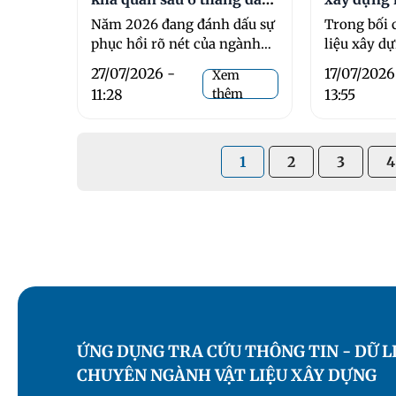
năm 2026
Năm 2026 đang đánh dấu sự
Trong bối 
phục hồi rõ nét của ngành
liệu xây d
xây dựng Việt Nam sau giai
động từ bi
27/07/2026 -
17/07/2026
Xem
...
áp lực ...
11:28
thêm
13:55
1
2
3
4
ỨNG DỤNG TRA CỨU THÔNG TIN - DỮ L
CHUYÊN NGÀNH VẬT LIỆU XÂY DỰNG