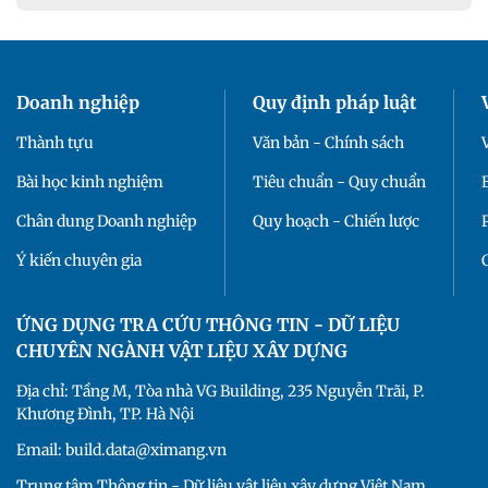
Doanh nghiệp
Quy định pháp luật
Thành tựu
Văn bản - Chính sách
Bài học kinh nghiệm
Tiêu chuẩn - Quy chuẩn
Chân dung Doanh nghiệp
Quy hoạch - Chiến lược
Ý kiến chuyên gia
ỨNG DỤNG TRA CỨU THÔNG TIN - DỮ LIỆU
CHUYÊN NGÀNH VẬT LIỆU XÂY DỰNG
Địa chỉ: Tầng M, Tòa nhà VG Building, 235 Nguyễn Trãi, P.
Khương Đình, TP. Hà Nội
Email: build.data@ximang.vn
Trung tâm Thông tin - Dữ liệu vật liệu xây dựng Việt Nam