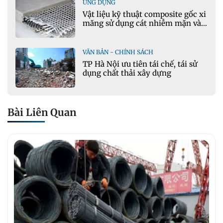
ỨNG DỤNG
Vật liệu kỹ thuật composite gốc xi
măng sử dụng cát nhiễm mặn và
phụ gia khoáng: Ứng dụng trong
xây dựng hạ tầng giao thông
VĂN BẢN - CHÍNH SÁCH
TP Hà Nội ưu tiên tái chế, tái sử
dụng chất thải xây dựng
Bài Liên Quan