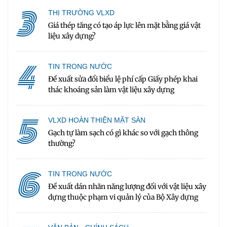
3
THỊ TRƯỜNG VLXD
Giá thép tăng có tạo áp lực lên mặt bằng giá vật
liệu xây dựng?
4
TIN TRONG NƯỚC
Đề xuất sửa đổi biểu lệ phí cấp Giấy phép khai
thác khoáng sản làm vật liệu xây dựng
5
VLXD HOÀN THIỆN MẶT SÀN
Gạch tự làm sạch có gì khác so với gạch thông
thường?
6
TIN TRONG NƯỚC
Đề xuất dán nhãn năng lượng đối với vật liệu xây
dựng thuộc phạm vi quản lý của Bộ Xây dựng