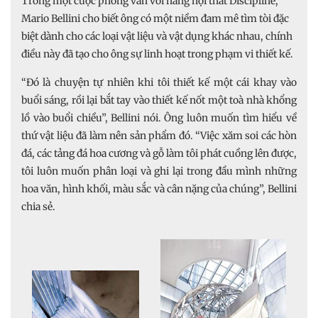
Trong một cuộc phỏng vấn với hãng nội thất Discipline,
Mario Bellini cho biết ông có một niềm đam mê tìm tòi đặc
biệt dành cho các loại vật liệu và vật dụng khác nhau, chính
điều này đã tạo cho ông sự linh hoạt trong phạm vi thiết kế.
“Đó là chuyện tự nhiên khi tôi thiết kế một cái khay vào
buổi sáng, rồi lại bắt tay vào thiết kế nốt một toà nhà khổng
lồ vào buổi chiều”, Bellini nói. Ông luôn muốn tìm hiểu về
thứ vật liệu đã làm nên sản phẩm đó. “Việc xăm soi các hòn
đá, các tảng đá hoa cương và gỗ làm tôi phát cuồng lên được,
tôi luôn muốn phân loại và ghi lại trong đầu mình những
hoa văn, hình khối, màu sắc và cân nặng của chúng”, Bellini
chia sẻ.