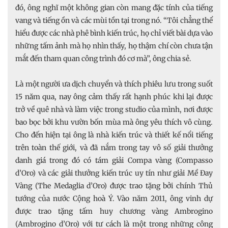
đó, ông nghĩ một không gian còn mang đặc tính của tiếng
vang và tiếng ồn và các mùi tồn tại trong nó. “Tôi chẳng thể
hiểu được các nhà phê bình kiến trúc, họ chỉ viết bài dựa vào
những tấm ảnh mà họ nhìn thấy, họ thậm chí còn chưa tận
mắt đến tham quan công trình đó cơ mà”, ông chia sẻ.
Là một người ưa dịch chuyển và thích phiêu lưu trong suốt
15 năm qua, nay ông cảm thấy rất hạnh phúc khi lại được
trở về quê nhà và làm việc trong studio của mình, nơi được
bao bọc bởi khu vườn bốn mùa mà ông yêu thích vô cùng.
Cho đến hiện tại ông là nhà kiến trúc và thiết kế nổi tiếng
trên toàn thế giới, và đã nắm trong tay vô số giải thưởng
danh giá trong đó có tám giải Compa vàng (Compasso
d’Oro) và các giải thưởng kiến trúc uy tín như giải Mề Đay
Vàng (The Medaglia d’Oro) được trao tặng bởi chính Thủ
tướng của nước Cộng hoà Ý. Vào năm 2011, ông vinh dự
được trao tặng tấm huy chương vàng Ambrogino
(Ambrogino d’Oro) với tư cách là một trong những công