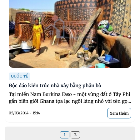
QUỐC TẾ
Độc đáo kiến trúc nhà xây bằng phân bò
Tại miền Nam Burkina Faso - một vùng đất ở Tây Phi
gần biên giới Ghana tọa lạc ngôi làng nhỏ với tên gọi
Tiébélé. ...
05/03/2014 - 15:14
Xem thêm
1
2