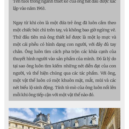
Tên tuổi trong ngành thiết kế của ông bắt đầu được xác
lập vào năm 1963.
Ngay từ khi còn là một đứa trẻ ông đã luôn cầm theo
một chiếc bút chì trên tay, và không bao giờ ngừng vẽ.
Thứ đầu tiên mà ông thiết kế được là một lọ mực và
một cái phễu có hình dạng con người, với đầy đủ tay
chân. Ông luôn tìm cách pha trộn các khía cạnh của
thuyết hình người vào sản phẩm của mình. Đó là lý do
tại sao ông luôn tìm kiếm những nét diễn đạt của con
người, và thể hiện chúng qua các tác phẩm. Với ông,
một vật thể luôn có một khuôn mặt, mắt, mũi và các
nét biểu lộ sinh động. Tính tò mò của ông luôn nổi lên
mỗi khi ông tiếp cận với một vật thể nào đó.