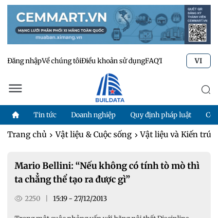
Đăng nhập
Về chúng tôi
Điều khoản sử dụng
FAQ
Tư vấn kỹ thuật
Li
VI
Tin tức
Doanh nghiệp
Quy định pháp luật
Côn
Trang chủ
Vật liệu & Cuộc sống
Vật liệu và Kiến trúc
Mario Bellini: “Nếu không có tính tò mò thì
ta chẳng thể tạo ra được gì”
2250
|
15:19 - 27/12/2013