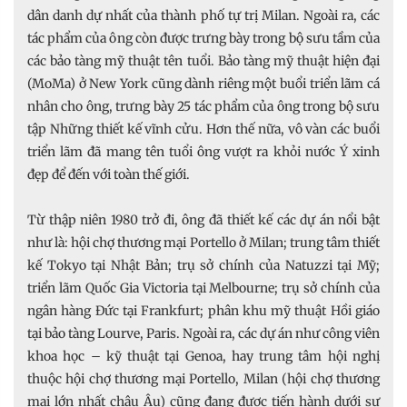
dân danh dự nhất của thành phố tự trị Milan. Ngoài ra, các
tác phẩm của ông còn được trưng bày trong bộ sưu tầm của
các bảo tàng mỹ thuật tên tuổi. Bảo tàng mỹ thuật hiện đại
(MoMa) ở New York cũng dành riêng một buổi triển lãm cá
nhân cho ông, trưng bày 25 tác phẩm của ông trong bộ sưu
tập Những thiết kế vĩnh cửu. Hơn thế nữa, vô vàn các buổi
triển lãm đã mang tên tuổi ông vượt ra khỏi nước Ý xinh
đẹp để đến với toàn thế giới.
Từ thập niên 1980 trở đi, ông đã thiết kế các dự án nổi bật
như là: hội chợ thương mại Portello ở Milan; trung tâm thiết
kế Tokyo tại Nhật Bản; trụ sở chính của Natuzzi tại Mỹ;
triển lãm Quốc Gia Victoria tại Melbourne; trụ sở chính của
ngân hàng Đức tại Frankfurt; phân khu mỹ thuật Hồi giáo
tại bảo tàng Lourve, Paris. Ngoài ra, các dự án như công viên
khoa học – kỹ thuật tại Genoa, hay trung tâm hội nghị
thuộc hội chợ thương mại Portello, Milan (hội chợ thương
mại lớn nhất châu Âu) cũng đang được tiến hành dưới sự