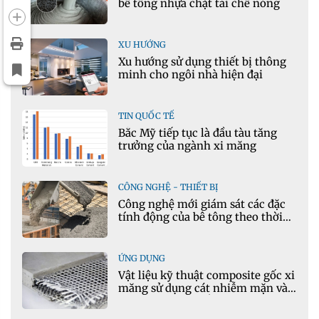
bê tông nhựa chặt tái chế nóng
XU HƯỚNG
Xu hướng sử dụng thiết bị thông
minh cho ngôi nhà hiện đại
TIN QUỐC TẾ
Bắc Mỹ tiếp tục là đầu tàu tăng
trưởng của ngành xi măng
CÔNG NGHỆ - THIẾT BỊ
Công nghệ mới giám sát các đặc
tính động của bê tông theo thời
gian thực
ỨNG DỤNG
Vật liệu kỹ thuật composite gốc xi
măng sử dụng cát nhiễm mặn và
phụ gia khoáng: Ứng dụng trong
xây dựng hạ tầng giao thông