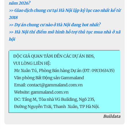
năm 2026?
>> Giao dịch chung cư tại Hà Nội lập kỷ lục cao nhất kể từ
2018
>> Dự án chung cư nào ở Hà Nội đang hot nhất?
>> Hà Nội thí điểm mô hình hỗ trợ thủ tục mua nhà ở xã
hội
ĐỘC GIẢ QUAN TÂM ĐẾN CÁC DỰ ÁN BĐS,
VUI LÒNG LIÊN HỆ:
Mr Xuân Tú, Phòng Bán hàng Dự án (ĐT: 0913363435)
Văn phòng Bất Động sản Gammaland
Email: contact@gammaland.com.vn
Website: gammaland.com.vn
ĐC: Tầng M, Tòa nhà VG Building, Ngõ 235,
Đường Nguyễn Trãi, Thanh Xuân, TP Hà Nội.
Buildata