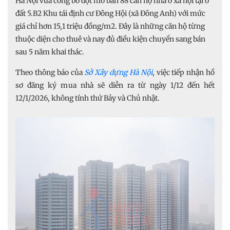
Hà Nội vừa công bố đợt mở bán 88 căn hộ nhà ở xã hội tại ô
đất 5.B2 Khu tái định cư Đông Hội (xã Đông Anh) với mức
giá chỉ hơn 15,1 triệu đồng/m2. Đây là những căn hộ từng
thuộc diện cho thuê và nay đủ điều kiện chuyển sang bán
sau 5 năm khai thác.
Theo thông báo của
Sở Xây dựng Hà Nội
, việc tiếp nhận hồ
sơ đăng ký mua nhà sẽ diễn ra từ ngày 1/12 đến hết
12/1/2026, không tính thứ Bảy và Chủ nhật.