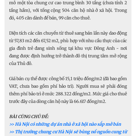
mô một tòa chung cư cao trung bình 30 tầng (chưa tính 2
tầng hầm), với tổng cộng 504 căn hộ nhà ở xã hội. Trong
đó, 405 căn dành để bán, 99 căn cho thuê.
Diện tích các căn chuyển từ thuê sang bán lần này dao động
từ 57,83 m2 đến 67,52 m2, phù hợp với nhu cầu thực của các
gia đình trẻ đang sinh sống tại khu vực Đông Anh - nơi
đang được định hướng trở thành đô thị trung tâm mở rộng
của Thủ đô.
Giá bán cụ thể được công bố 15,1 triệu đồng/m2 (đã bao gồm
VAT, chưa bao gồm phí bảo trì). Người mua sẽ phải đóng
thêm phí bảo trì ở mức 288.322 đồng/m2. Mức giá cho thuê
trước đây của dòng căn hộ này là 66.617 đồng/m2.
BÀI CÙNG CHỦ ĐỀ:
>> Hà Nội có những dự án nhà ở xã hội nào sắp mở bán
>> Thị trường chung cư Hà Nội sẽ bùng nổ nguồn cung từ