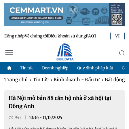
Đăng nhập
Về chúng tôi
Điều khoản sử dụng
FAQ
Tư vấn kỹ thuật
Li
VI
Tin tức
Doanh nghiệp
Quy định pháp luật
Côn
Trang chủ
Tin tức
Kinh doanh - Đầu tư
Bất động 
Hà Nội mở bán 88 căn hộ nhà ở xã hội tại
Đông Anh
943
|
10:36 - 11/12/2025