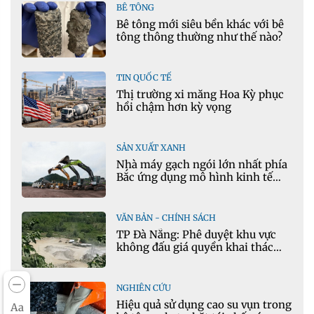
BÊ TÔNG
Bê tông mới siêu bền khác với bê
tông thông thường như thế nào?
TIN QUỐC TẾ
Thị trường xi măng Hoa Kỳ phục
hồi chậm hơn kỳ vọng
SẢN XUẤT XANH
Nhà máy gạch ngói lớn nhất phía
Bắc ứng dụng mô hình kinh tế
tuần hoàn
VĂN BẢN - CHÍNH SÁCH
TP Đà Nẵng: Phê duyệt khu vực
không đấu giá quyền khai thác
khoáng sản mỏ đá Khe Rọm
NGHIÊN CỨU
Hiệu quả sử dụng cao su vụn trong
Aa