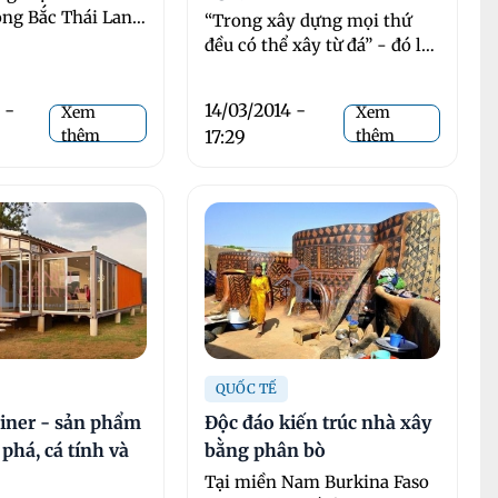
ông Bắc Thái Lan,
“Trong xây dựng mọi thứ
ái vòm của Steve
đều có thể xây từ đá” - đó là
 xây dựng chỉ
quan điểm được xưởng kiến
trúc Peraudin Architectur ở
 -
14/03/2014 -
Xem
Xem
Pháp ...
thêm
17:29
thêm
QUỐC TẾ
iner - sản phẩm
Độc đáo kiến trúc nhà xây
 phá, cá tính và
bằng phân bò
Tại miền Nam Burkina Faso