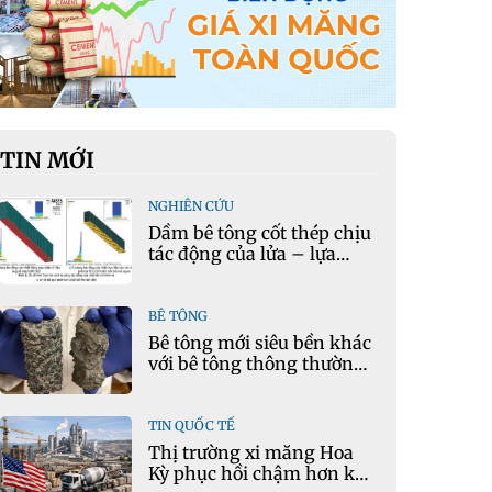
TIN MỚI
NGHIÊN CỨU
Dầm bê tông cốt thép chịu
tác động của lửa – lựa
chọn phần tử cho mô hình
nhiệt học trong Ansys
BÊ TÔNG
Bê tông mới siêu bền khác
với bê tông thông thường
như thế nào?
TIN QUỐC TẾ
Thị trường xi măng Hoa
Kỳ phục hồi chậm hơn kỳ