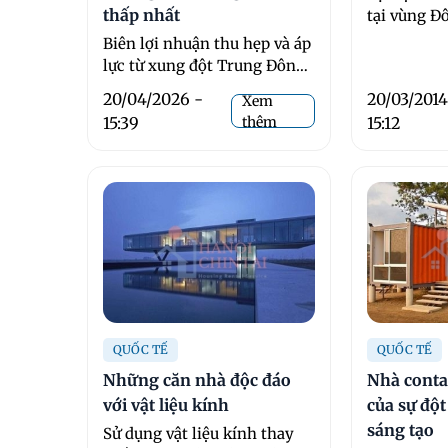
thấp nhất
tại vùng Đ
ngôi nhà m
Biên lợi nhuận thu hẹp và áp
Areen được
lực từ xung đột Trung Đông
trong 6 ...
là 2 trong số những ...
20/04/2026 -
20/03/2014
Xem
15:39
thêm
15:12
QUỐC TẾ
QUỐC TẾ
Những căn nhà độc đáo
Nhà conta
với vật liệu kính
của sự đột
sáng tạo
Sử dụng vật liệu kính thay