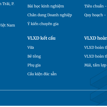
 Trãi, P.
Bài học kinh nghiệm
Tiêu chuẩn 
Chân dung Doanh nghiệp
Quy hoạch - 
Ý kiến chuyên gia
 Việt Nam
VLXD kết cấu
VLXD hoàn
Vữa
VLXD hoàn th
Bê tông
VLXD hoàn t
Phụ gia
Mái, tấm lợp
Cấu kiện đúc sẵn