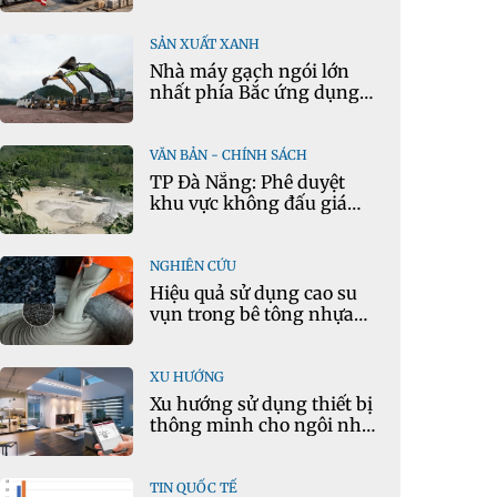
vọng
SẢN XUẤT XANH
Nhà máy gạch ngói lớn
nhất phía Bắc ứng dụng
mô hình kinh tế tuần
hoàn
VĂN BẢN - CHÍNH SÁCH
TP Đà Nẵng: Phê duyệt
khu vực không đấu giá
quyền khai thác khoáng
sản mỏ đá Khe Rọm
NGHIÊN CỨU
Hiệu quả sử dụng cao su
vụn trong bê tông nhựa
chặt tái chế nóng
XU HƯỚNG
Xu hướng sử dụng thiết bị
thông minh cho ngôi nhà
hiện đại
TIN QUỐC TẾ