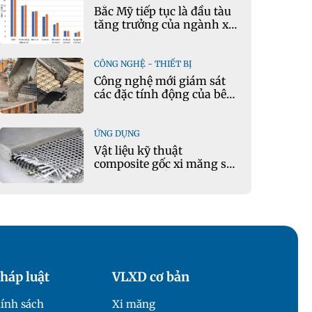
Bắc Mỹ tiếp tục là đầu tàu
tăng trưởng của ngành xi
măng
CÔNG NGHỆ - THIẾT BỊ
Công nghệ mới giám sát
các đặc tính động của bê
tông theo thời gian thực
ỨNG DỤNG
Vật liệu kỹ thuật
composite gốc xi măng sử
dụng cát nhiễm mặn và
phụ gia khoáng: Ứng dụng
trong xây dựng hạ tầng
giao thông
háp luật
VLXD cơ bản
ính sách
Xi măng