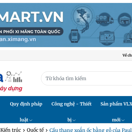
Về ch
Quy định pháp
Công nghệ - Thiết
Sản phẩm VL
luật
bị
mới
 Kiến trúc
Quốc tế
Cầu thang xoắn ốc bằng gỗ của Pau