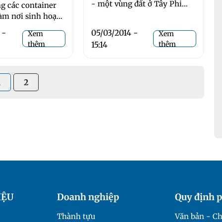
- một vùng đất ở Tây Phi
ng các container
gần biên giới Ghana tọa lạc
 nơi sinh hoạt
ngôi làng nhỏ với tên gọi
 là một điều gì
 -
05/03/2014 -
Xem
Xem
Tiébélé. ...
 trong đời sống
thêm
15:14
thêm
1
2
IỆU
Doanh nghiệp
Quy định p
Thành tựu
Văn bản - Ch