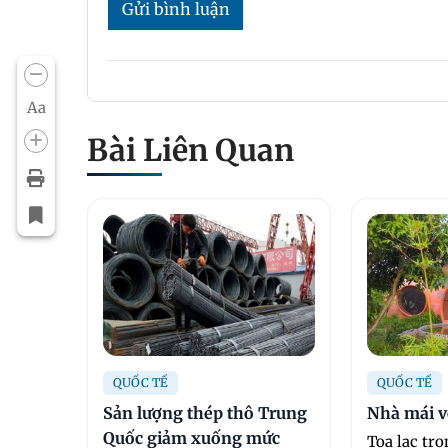
Gửi bình luận
Aa
Bài Liên Quan
QUỐC TẾ
QUỐC TẾ
Sản lượng thép thô Trung
Nhà mái v
Quốc giảm xuống mức
Tọa lạc tr