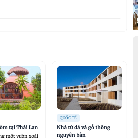
QUỐC TẾ
òm tại Thái Lan
Nhà từ đá và gỗ thông
nguyên bản
ong một vườn xoài