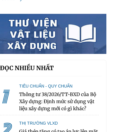
ĐỌC NHIỀU NHẤT
TIÊU CHUẨN - QUY CHUẨN
1
Thông tư 38/2026/TT-BXD của Bộ
Xây dựng: Định mức sử dụng vật
liệu xây dựng mới có gì khác?
2
THỊ TRƯỜNG VLXD
Giá thép tăng có tạo áp lực lên mặt