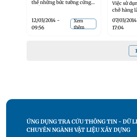
thế những bức tường cứng
Việc sử dụ
nhắc, kết hợp với các loại vật
chở hàng làm
liệu khác như: sơn, đá, gỗ... ...
không phải
12/03/2014 -
07/03/2014
Xem
quá mới mẻ
09:56
thêm
17:04
hiện ...
ỨNG DỤNG TRA CỨU THÔNG TIN - DỮ L
CHUYÊN NGÀNH VẬT LIỆU XÂY DỰNG