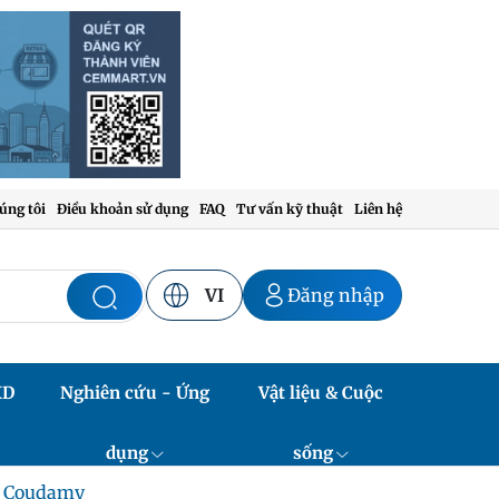
úng tôi
Điều khoản sử dụng
FAQ
Tư vấn kỹ thuật
Liên hệ
VI
Đăng nhập
XD
Nghiên cứu - Ứng
Vật liệu & Cuộc
dụng
sống
l Coudamy