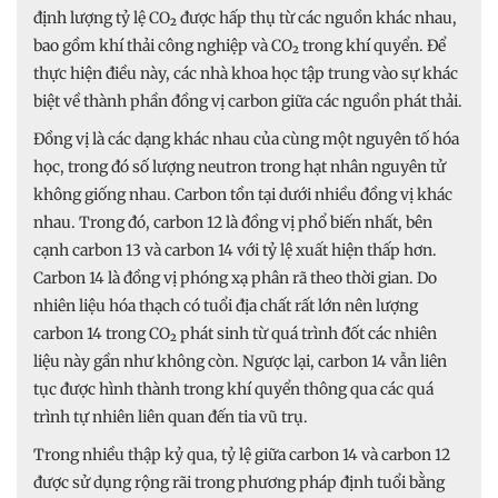
định lượng tỷ lệ CO₂ được hấp thụ từ các nguồn khác nhau,
bao gồm khí thải công nghiệp và CO₂ trong khí quyển. Để
thực hiện điều này, các nhà khoa học tập trung vào sự khác
biệt về thành phần đồng vị carbon giữa các nguồn phát thải.
Đồng vị là các dạng khác nhau của cùng một nguyên tố hóa
học, trong đó số lượng neutron trong hạt nhân nguyên tử
không giống nhau. Carbon tồn tại dưới nhiều đồng vị khác
nhau. Trong đó, carbon 12 là đồng vị phổ biến nhất, bên
cạnh carbon 13 và carbon 14 với tỷ lệ xuất hiện thấp hơn.
Carbon 14 là đồng vị phóng xạ phân rã theo thời gian. Do
nhiên liệu hóa thạch có tuổi địa chất rất lớn nên lượng
carbon 14 trong CO₂ phát sinh từ quá trình đốt các nhiên
liệu này gần như không còn. Ngược lại, carbon 14 vẫn liên
tục được hình thành trong khí quyển thông qua các quá
trình tự nhiên liên quan đến tia vũ trụ.
Trong nhiều thập kỷ qua, tỷ lệ giữa carbon 14 và carbon 12
được sử dụng rộng rãi trong phương pháp định tuổi bằng