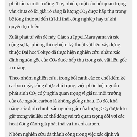
phát tán ra môi trường. Tuy nhiên, một câu hỏi quan trọng
vẫn chưa có lời giải rõ ràng là lượng CO₂ được hấp thụ trong
bê tông thực sự đến từ khí thải công nghiệp hay từ khí
quyển tự nhiên.
Xuất phát từ vấn đề này, Giáo sư Ippei Maruyama và các
cộng sự tại phòng thí nghiệm kỹ thuật vật liệu xây dựng
thuộc Đại học Tokyo đã thực hiện nghiên cứu nhằm xác
định nguồn gốc của CO₂ được hấp thụ trong các vật liệu gốc
xi măng.
Theo nhóm nghiên cứu, trong bối cảnh các cơ chế kiểm kê
carbon ngày càng được chú trọng, việc phân biệt nguồn
phát sinh CO₂ có ý nghĩa quan trọng vì giá trị môi trường
của các nguồn carbon là không giống nhau. Do đó, khả
năng xác định chính xác nguồn gốc của lượng CO₂ được lưu
giữ trong vật liệu có thể đóng vai trò quan trọng đối với các
hoạt động đánh giá phát thải và tín chỉ carbon.
Nhóm nghiên cứu đã thành công trong việc xác định và