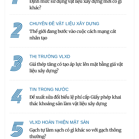
Định mức sử dụng vật liệu xây dựng mới có gì
khác?
2
CHUYÊN ĐỀ VẬT LIỆU XÂY DỰNG
Thế giới đang bước vào cuộc cách mạng cát
nhân tạo
3
THỊ TRƯỜNG VLXD
Giá thép tăng có tạo áp lực lên mặt bằng giá vật
liệu xây dựng?
4
TIN TRONG NƯỚC
Đề xuất sửa đổi biểu lệ phí cấp Giấy phép khai
thác khoáng sản làm vật liệu xây dựng
5
VLXD HOÀN THIỆN MẶT SÀN
Gạch tự làm sạch có gì khác so với gạch thông
thường?