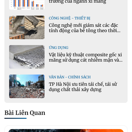
trưởng của ngành xi măng
CÔNG NGHỆ - THIẾT BỊ
Công nghệ mới giám sát các đặc
tính động của bê tông theo thời
gian thực
ỨNG DỤNG
Vật liệu kỹ thuật composite gốc xi
măng sử dụng cát nhiễm mặn và
phụ gia khoáng: Ứng dụng trong
xây dựng hạ tầng giao thông
VĂN BẢN - CHÍNH SÁCH
TP Hà Nội ưu tiên tái chế, tái sử
dụng chất thải xây dựng
Bài Liên Quan