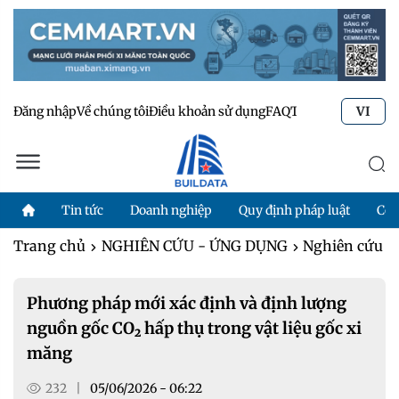
Đăng nhập
Về chúng tôi
Điều khoản sử dụng
FAQ
Tư vấn kỹ thuật
Li
VI
Tin tức
Doanh nghiệp
Quy định pháp luật
Côn
Trang chủ
NGHIÊN CỨU - ỨNG DỤNG
Nghiên cứu
Phương pháp mới xác định và định lượng
nguồn gốc CO₂ hấp thụ trong vật liệu gốc xi
măng
232
|
05/06/2026 - 06:22