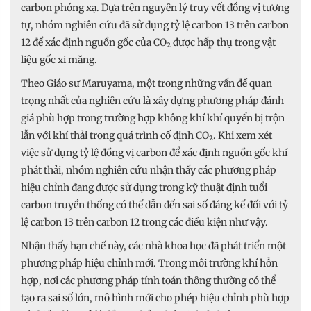
carbon phóng xạ. Dựa trên nguyên lý truy vết đồng vị tương
tự, nhóm nghiên cứu đã sử dụng tỷ lệ carbon 13 trên carbon
12 để xác định nguồn gốc của CO₂ được hấp thụ trong vật
liệu gốc xi măng.
Theo Giáo sư Maruyama, một trong những vấn đề quan
trọng nhất của nghiên cứu là xây dựng phương pháp đánh
giá phù hợp trong trường hợp không khí khí quyển bị trộn
lẫn với khí thải trong quá trình cố định CO₂. Khi xem xét
việc sử dụng tỷ lệ đồng vị carbon để xác định nguồn gốc khí
phát thải, nhóm nghiên cứu nhận thấy các phương pháp
hiệu chỉnh đang được sử dụng trong kỹ thuật định tuổi
carbon truyền thống có thể dẫn đến sai số đáng kể đối với tỷ
lệ carbon 13 trên carbon 12 trong các điều kiện như vậy.
Nhận thấy hạn chế này, các nhà khoa học đã phát triển một
phương pháp hiệu chỉnh mới. Trong môi trường khí hỗn
hợp, nơi các phương pháp tính toán thông thường có thể
tạo ra sai số lớn, mô hình mới cho phép hiệu chỉnh phù hợp