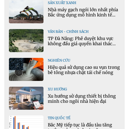
SẢN XUẤT XANH
Nhà máy gạch ngói lớn nhất phía
Bắc ứng dụng mô hình kinh tế
tuần hoàn
VĂN BẢN - CHÍNH SÁCH
TP Đà Nẵng: Phê duyệt khu vực
không đấu giá quyền khai thác
khoáng sản mỏ đá Khe Rọm
NGHIÊN CỨU
Hiệu quả sử dụng cao su vụn trong
bê tông nhựa chặt tái chế nóng
XU HƯỚNG
Xu hướng sử dụng thiết bị thông
minh cho ngôi nhà hiện đại
TIN QUỐC TẾ
Bắc Mỹ tiếp tục là đầu tàu tăng