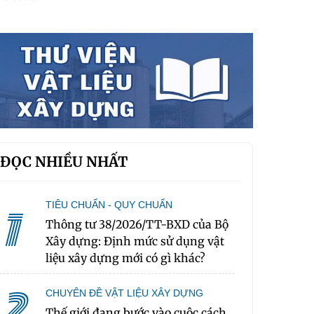
ĐỌC NHIỀU NHẤT
TIÊU CHUẨN - QUY CHUẨN
1
Thông tư 38/2026/TT-BXD của Bộ
Xây dựng: Định mức sử dụng vật
liệu xây dựng mới có gì khác?
2
CHUYÊN ĐỀ VẬT LIỆU XÂY DỰNG
Thế giới đang bước vào cuộc cách