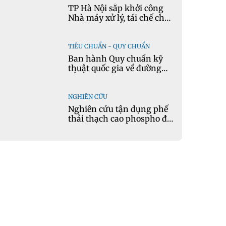
TP Hà Nội sắp khởi công
Nhà máy xử lý, tái chế chất
thải xây dựng tại Đông
Anh
TIÊU CHUẨN - QUY CHUẨN
Ban hành Quy chuẩn kỹ
thuật quốc gia về đường
sắt đô thị
NGHIÊN CỨU
Nghiên cứu tận dụng phế
thải thạch cao phospho để
sản xuất gạch bê tông