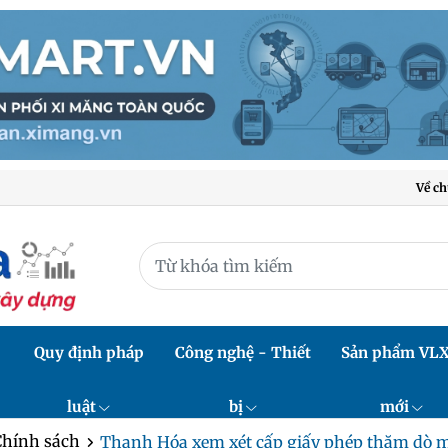
Về ch
Quy định pháp
Công nghệ - Thiết
Sản phẩm VL
luật
bị
mới
Chính sách
Thanh Hóa xem xét cấp giấy phép thăm dò mỏ 