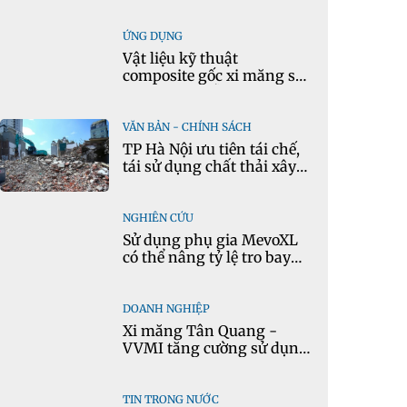
tông theo thời gian thực
ỨNG DỤNG
Vật liệu kỹ thuật
composite gốc xi măng sử
dụng cát nhiễm mặn và
phụ gia khoáng: Ứng dụng
trong xây dựng hạ tầng
VĂN BẢN - CHÍNH SÁCH
giao thông
TP Hà Nội ưu tiên tái chế,
tái sử dụng chất thải xây
dựng
NGHIÊN CỨU
Sử dụng phụ gia MevoXL
có thể nâng tỷ lệ tro bay
thay thế xi măng portland
trong bê tông
DOANH NGHIỆP
Xi măng Tân Quang -
VVMI tăng cường sử dụng
nguyên liệu thay thế trong
sản xuất xi măng
TIN TRONG NƯỚC