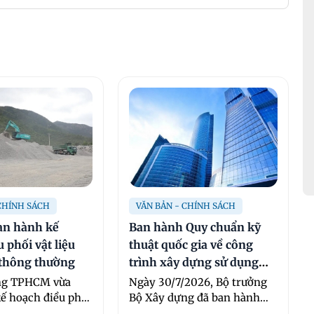
 CHÍNH SÁCH
VĂN BẢN - CHÍNH SÁCH
n hành kế
Ban hành Quy chuẩn kỹ
 phối vật liệu
thuật quốc gia về công
 thông thường
trình xây dựng sử dụng
năng lượng hiệu quả
ng TPHCM vừa
Ngày 30/7/2026, Bộ trưởng
ế hoạch điều phối
Bộ Xây dựng đã ban hành
ây dựng thông
Thông tư số 61/2026/TT-