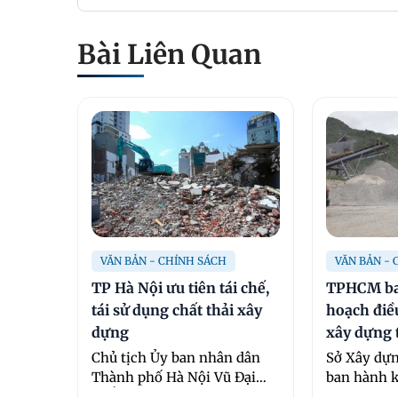
Bài Liên Quan
VĂN BẢN - CHÍNH SÁCH
VĂN BẢN -
TP Hà Nội ưu tiên tái chế,
TPHCM ba
tái sử dụng chất thải xây
hoạch điều
dựng
xây dựng
Chủ tịch Ủy ban nhân dân
Sở Xây dự
Thành phố Hà Nội Vũ Đại
ban hành k
Thắng đã ký ban ...
vật liệu x