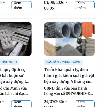
6 -
03/08/2026 -
Xem
Xem
 ...
BXD ban ...
thêm
08:05
thêm
 CHÍNH SÁCH
VĂN BẢN - CHÍNH SÁCH
u quy định cụ
Triển khai quản lý, điều
lệ bắt buộc sử
hành giá, kiểm soát giá vật
iệu xây dựng tái
liệu xây dựng 6 tháng cuối
năm
ồ Chí Minh vừa
UBND tỉnh vừa ban hành
ăn bản chỉ đạo
Công văn số 8947/UBND-KT
các giải pháp phát
ngày 20/7/2026 chỉ đạo các
6 -
24/07/2026 -
Xem
Xem
sở, ban, ...