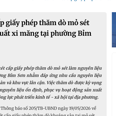
p giấy phép thăm dò mỏ sét
xuất xi măng tại phường Bỉm
 cấp giấy phép thăm dò mỏ sét làm nguyên liệu
ường Bỉm Sơn nhằm đáp ứng nhu cầu nguyên liệu
àn và khu vực lân cận. Việc thăm dò được kỳ vọng
guyên liệu ổn định, phục vụ hoạt động sản xuất
g lực phát triển kinh tế - xã hội tại địa phương.
Thông báo số 205/TB-UBND ngày 19/05/2026 về
ét cấp giấy phép thăm dò khoáng sản tại mỏ sét