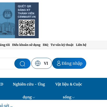
úng tôi
Điều khoản sử dụng
FAQ
Tư vấn kỹ thuật
Liên hệ
VI
Đăng nhập
XD
Nghiên cứu - Ứng
Vật liệu & Cuộc
dụng
sống
sét ...