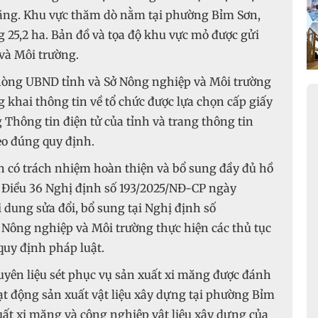
măng. Khu vực thăm dò nằm tại phường Bỉm Sơn,
 25,2 ha. Bản đồ và tọa độ khu vực mỏ được gửi
và Môi trường.
òng UBND tỉnh và Sở Nông nghiệp và Môi trường
g khai thông tin về tổ chức được lựa chọn cấp giấy
Thông tin điện tử của tỉnh và trang thông tin
heo đúng quy định.
 có trách nhiệm hoàn thiện và bổ sung đầy đủ hồ
 3 Điều 36 Nghị định số 193/2025/NĐ-CP ngày
 dung sửa đổi, bổ sung tại Nghị định số
 Nông nghiệp và Môi trường thực hiện các thủ tục
uy định pháp luật.
yên liệu sét phục vụ sản xuất xi măng được đánh
oạt động sản xuất vật liệu xây dựng tại phường Bỉm
xuất xi măng và công nghiệp vật liệu xây dựng của