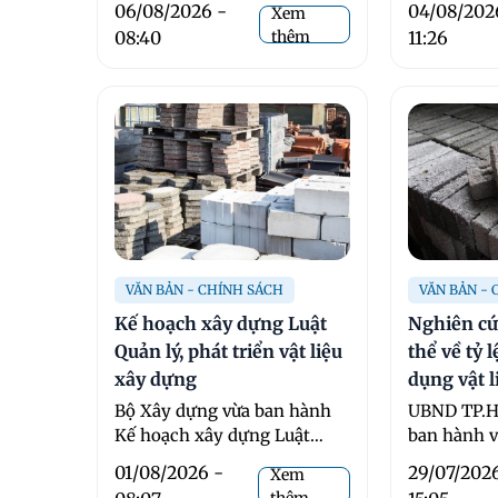
06/08/2026 -
04/08/202
Xem
thường theo
08:40
thêm
11:26
VĂN BẢN - CHÍNH SÁCH
VĂN BẢN -
Kế hoạch xây dựng Luật
Nghiên cứ
Quản lý, phát triển vật liệu
thể về tỷ 
xây dựng
dụng vật l
sử dụng
Bộ Xây dựng vừa ban hành
UBND TP.H
Kế hoạch xây dựng Luật
ban hành v
Quản lý, phát triển vật liệu ...
triển khai 
01/08/2026 -
29/07/202
Xem
...