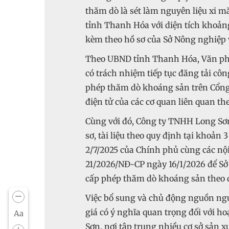
thăm dò là sét làm nguyên liệu xi 
tỉnh Thanh Hóa với diện tích khoảng
kèm theo hồ sơ của Sở Nông nghiệp 
Theo UBND tỉnh Thanh Hóa, Văn ph
có trách nhiệm tiếp tục đăng tải côn
phép thăm dò khoáng sản trên Cổng 
điện tử của các cơ quan liên quan t
Cùng với đó, Công ty TNHH Long Sơn
sơ, tài liệu theo quy định tại khoản
2/7/2025 của Chính phủ cùng các nội
21/2026/NĐ-CP ngày 16/1/2026 để Sở
cấp phép thăm dò khoáng sản theo q
Việc bổ sung và chủ động nguồn ngu
giá có ý nghĩa quan trọng đối với h
Aa
Sơn, nơi tập trung nhiều cơ sở sản 