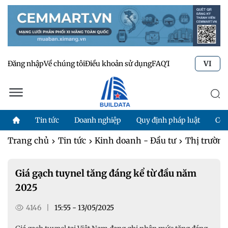
Đăng nhập
Về chúng tôi
Điều khoản sử dụng
FAQ
Tư vấn kỹ thuật
Li
VI
Tin tức
Doanh nghiệp
Quy định pháp luật
Côn
Trang chủ
Tin tức
Kinh doanh - Đầu tư
Thị trườn
Giá gạch tuynel tăng đáng kể từ đầu năm
2025
4146
|
15:55 - 13/05/2025