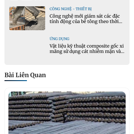
CÔNG NGHỆ - THIẾT BỊ
Công nghệ mới giám sát các đặc
tính động của bê tông theo thời
gian thực
ỨNG DỤNG
Vật liệu kỹ thuật composite gốc xi
măng sử dụng cát nhiễm mặn và
phụ gia khoáng: Ứng dụng trong
xây dựng hạ tầng giao thông
Bài Liên Quan