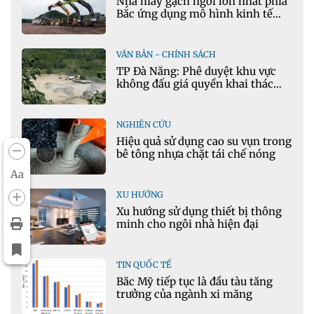
Nhà máy gạch ngói lớn nhất phía
Bắc ứng dụng mô hình kinh tế
tuần hoàn
VĂN BẢN - CHÍNH SÁCH
TP Đà Nẵng: Phê duyệt khu vực
không đấu giá quyền khai thác
khoáng sản mỏ đá Khe Rọm
NGHIÊN CỨU
Hiệu quả sử dụng cao su vụn trong
bê tông nhựa chặt tái chế nóng
Aa
XU HƯỚNG
Xu hướng sử dụng thiết bị thông
minh cho ngôi nhà hiện đại
TIN QUỐC TẾ
Bắc Mỹ tiếp tục là đầu tàu tăng
trưởng của ngành xi măng