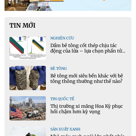
TIN MỚI
NGHIÊN CỨU
Dầm bê tông cốt thép chịu tác
động của lửa – lựa chọn phần tử
cho mô hình nhiệt học trong
Ansys
BÊ TÔNG
Bê tông mới siêu bền khác với bê
tông thông thường như thế nào?
TIN QUỐC TẾ
Thị trường xi măng Hoa Kỳ phục
hồi chậm hơn kỳ vọng
SẢN XUẤT XANH