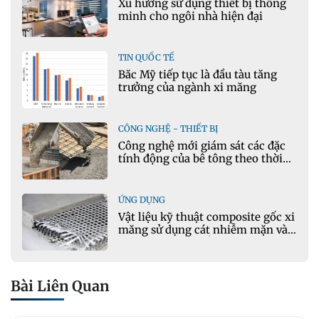
Xu hướng sử dụng thiết bị thông
minh cho ngôi nhà hiện đại
TIN QUỐC TẾ
Bắc Mỹ tiếp tục là đầu tàu tăng
trưởng của ngành xi măng
CÔNG NGHỆ - THIẾT BỊ
Công nghệ mới giám sát các đặc
tính động của bê tông theo thời
gian thực
ỨNG DỤNG
Vật liệu kỹ thuật composite gốc xi
măng sử dụng cát nhiễm mặn và
phụ gia khoáng: Ứng dụng trong
xây dựng hạ tầng giao thông
Bài Liên Quan