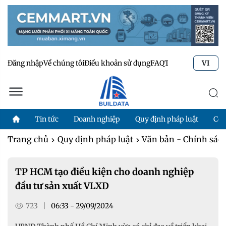
Đăng nhập
Về chúng tôi
Điều khoản sử dụng
FAQ
Tư vấn kỹ thuật
Li
VI
Tin tức
Doanh nghiệp
Quy định pháp luật
Côn
Trang chủ
Quy định pháp luật
Văn bản - Chính sác
TP HCM tạo điều kiện cho doanh nghiệp
đầu tư sản xuất VLXD
723
|
06:33 - 29/09/2024