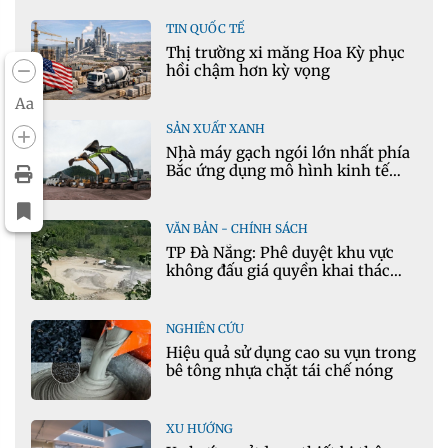
TIN QUỐC TẾ
Thị trường xi măng Hoa Kỳ phục
hồi chậm hơn kỳ vọng
Aa
SẢN XUẤT XANH
Nhà máy gạch ngói lớn nhất phía
Bắc ứng dụng mô hình kinh tế
tuần hoàn
VĂN BẢN - CHÍNH SÁCH
TP Đà Nẵng: Phê duyệt khu vực
không đấu giá quyền khai thác
khoáng sản mỏ đá Khe Rọm
NGHIÊN CỨU
Hiệu quả sử dụng cao su vụn trong
bê tông nhựa chặt tái chế nóng
XU HƯỚNG