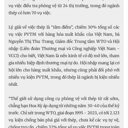
vụ việc điều tra phòng vệ từ 24 thị trường, trong đó ngành
thép có hơn 70 vụ việc.
Lý giải về việc thép là “tâm điểm”, chiếm 30% tổng số các
vụ việc PVTM với hàng hóa xuất khẩu của Việt Nam, bà
Nguyễn Thị Thu Trang, Giám đốc Trung tâm WTO và Hội
nhập (Liên đoàn Thương mại và Công nghiệp Việt Nam -
VCCI) cho biết, Việt Nam là nền kinh tế có độ mở lớn, tham
gia nhiều hiệp định thương mại tự do. Hội nhập mang lại cơ
hội lớn cho hàng xuất khẩu, nhưng cũng phải đối phó với
nhiều vụ kiện PVTM, trong đó thép là ngành bị kiện nhiều
nhất.
“Thế giới sử dụng công cụ phòng vệ với thép từ rất sớm,
chẳng hạn Hoa Kỳ áp dụng từ những năm 30-40 của thế kỷ
trước. Chỉ xét trong WTO, giai đoạn 1995 - 2023, có tới 2.123
vụ kiện chống bán phá giá với thép, chưa kể các vụ tự vệ,
chống trợ cấp, chiếm 32% tổng số vụ việc PVTM trong toàn