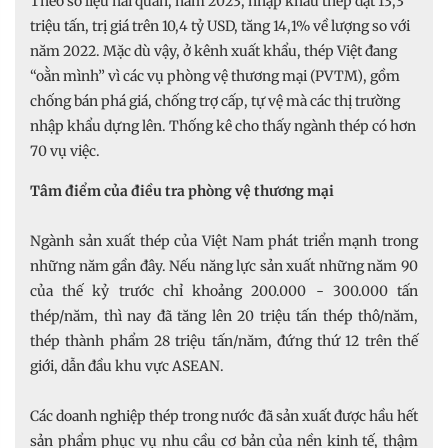
Theo số liệu hải quan, năm 2023, nhập khẩu thép đạt 13,3
triệu tấn, trị giá trên 10,4 tỷ USD, tăng 14,1% về lượng so với
năm 2022. Mặc dù vậy, ở kênh xuất khẩu, thép Việt đang
“oằn mình” vì các vụ phòng vệ thương mại (PVTM), gồm
chống bán phá giá, chống trợ cấp, tự vệ mà các thị trường
nhập khẩu dựng lên. Thống kê cho thấy ngành thép có hơn
70 vụ việc.
Tâm điểm của điều tra phòng vệ thương mại
Ngành sản xuất thép của Việt Nam phát triển mạnh trong
những năm gần đây. Nếu năng lực sản xuất những năm 90
của thế kỷ trước chỉ khoảng 200.000 - 300.000 tấn
thép/năm, thì nay đã tăng lên 20 triệu tấn thép thô/năm,
thép thành phẩm 28 triệu tấn/năm, đứng thứ 12 trên thế
giới, dẫn đầu khu vực ASEAN.
Các doanh nghiệp thép trong nước đã sản xuất được hầu hết
sản phẩm phục vụ nhu cầu cơ bản của nền kinh tế, thậm