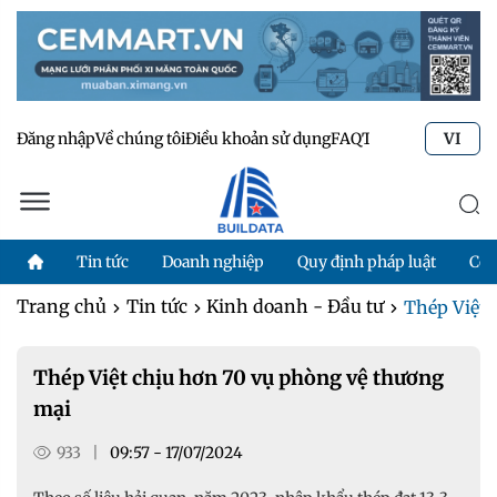
Đăng nhập
Về chúng tôi
Điều khoản sử dụng
FAQ
Tư vấn kỹ thuật
Li
VI
Tin tức
Doanh nghiệp
Quy định pháp luật
Côn
Trang chủ
Tin tức
Kinh doanh - Đầu tư
Thép Việt 
Thép Việt chịu hơn 70 vụ phòng vệ thương
mại
933
|
09:57 - 17/07/2024