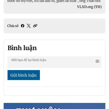
nước hỗ trợ vốn, ưu đãi đầu tư, giảm lãi suất”, ông Thảo nói.
VLXD.org (TH)
Chia sẻ
Bình luận
Gửi bình luận