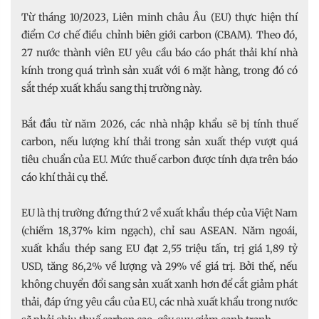
Từ tháng 10/2023, Liên minh châu Âu (EU) thực hiện thí
điểm Cơ chế điều chỉnh biên giới carbon (CBAM). Theo đó,
27 nước thành viên EU yêu cầu báo cáo phát thải khí nhà
kính trong quá trình sản xuất với 6 mặt hàng, trong đó có
sắt thép xuất khẩu sang thị trường này.
Bắt đầu từ năm 2026, các nhà nhập khẩu sẽ bị tính thuế
carbon, nếu lượng khí thải trong sản xuất thép vượt quá
tiêu chuẩn của EU. Mức thuế carbon được tính dựa trên báo
cáo khí thải cụ thể.
EU là thị trường đứng thứ 2 về xuất khẩu thép của Việt Nam
(chiếm 18,37% kim ngạch), chỉ sau ASEAN. Năm ngoái,
xuất khẩu thép sang EU đạt 2,55 triệu tấn, trị giá 1,89 tỷ
USD, tăng 86,2% về lượng và 29% về giá trị. Bởi thế, nếu
không chuyển đổi sang sản xuất xanh hơn để cắt giảm phát
thải, đáp ứng yêu cầu của EU, các nhà xuất khẩu trong nước