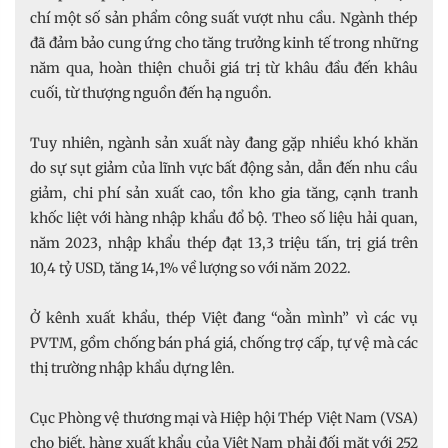
chí một số sản phẩm công suất vượt nhu cầu. Ngành thép
đã đảm bảo cung ứng cho tăng trưởng kinh tế trong những
năm qua, hoàn thiện chuỗi giá trị từ khâu đầu đến khâu
cuối, từ thượng nguồn đến hạ nguồn.
Tuy nhiên, ngành sản xuất này đang gặp nhiều khó khăn
do sự sụt giảm của lĩnh vực bất động sản, dẫn đến nhu cầu
giảm, chi phí sản xuất cao, tồn kho gia tăng, cạnh tranh
khốc liệt với hàng nhập khẩu đổ bộ. Theo số liệu hải quan,
năm 2023, nhập khẩu thép đạt 13,3 triệu tấn, trị giá trên
10,4 tỷ USD, tăng 14,1% về lượng so với năm 2022.
Ở kênh xuất khẩu, thép Việt đang “oằn mình” vì các vụ
PVTM, gồm chống bán phá giá, chống trợ cấp, tự vệ mà các
thị trường nhập khẩu dựng lên.
Cục Phòng vệ thương mại và Hiệp hội Thép Việt Nam (VSA)
cho biết, hàng xuất khẩu của Việt Nam phải đối mặt với 252