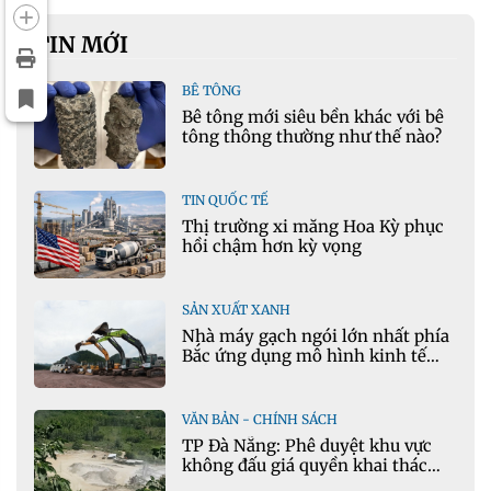
TIN MỚI
BÊ TÔNG
Bê tông mới siêu bền khác với bê
tông thông thường như thế nào?
TIN QUỐC TẾ
Thị trường xi măng Hoa Kỳ phục
hồi chậm hơn kỳ vọng
SẢN XUẤT XANH
Nhà máy gạch ngói lớn nhất phía
Bắc ứng dụng mô hình kinh tế
tuần hoàn
VĂN BẢN - CHÍNH SÁCH
TP Đà Nẵng: Phê duyệt khu vực
không đấu giá quyền khai thác
khoáng sản mỏ đá Khe Rọm