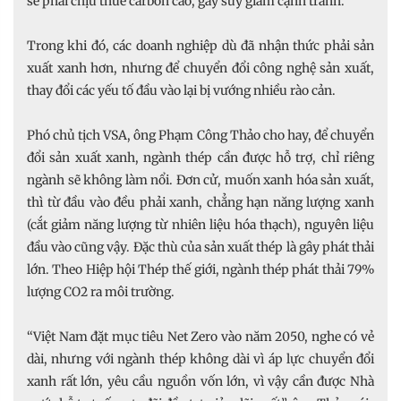
sẽ phải chịu thuế carbon cao, gây suy giảm cạnh tranh.
Trong khi đó, các doanh nghiệp dù đã nhận thức phải sản
xuất xanh hơn, nhưng để chuyển đổi công nghệ sản xuất,
thay đổi các yếu tố đầu vào lại bị vướng nhiều rào cản.
Phó chủ tịch VSA, ông Phạm Công Thảo cho hay, để chuyển
đổi sản xuất xanh, ngành thép cần được hỗ trợ, chỉ riêng
ngành sẽ không làm nổi. Đơn cử, muốn xanh hóa sản xuất,
thì từ đầu vào đều phải xanh, chẳng hạn năng lượng xanh
(cắt giảm năng lượng từ nhiên liệu hóa thạch), nguyên liệu
đầu vào cũng vậy. Đặc thù của sản xuất thép là gây phát thải
lớn. Theo Hiệp hội Thép thế giới, ngành thép phát thải 79%
lượng CO2 ra môi trường.
“Việt Nam đặt mục tiêu Net Zero vào năm 2050, nghe có vẻ
dài, nhưng với ngành thép không dài vì áp lực chuyển đổi
xanh rất lớn, yêu cầu nguồn vốn lớn, vì vậy cần được Nhà