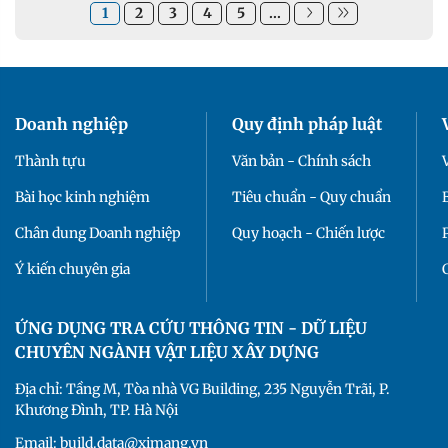
1
2
3
4
5
...
Doanh nghiệp
Quy định pháp luật
Thành tựu
Văn bản - Chính sách
Bài học kinh nghiệm
Tiêu chuẩn - Quy chuẩn
Chân dung Doanh nghiệp
Quy hoạch - Chiến lược
Ý kiến chuyên gia
ỨNG DỤNG TRA CỨU THÔNG TIN - DỮ LIỆU
CHUYÊN NGÀNH VẬT LIỆU XÂY DỰNG
Địa chỉ: Tầng M, Tòa nhà VG Building, 235 Nguyễn Trãi, P.
Khương Đình, TP. Hà Nội
Email: build.data@ximang.vn