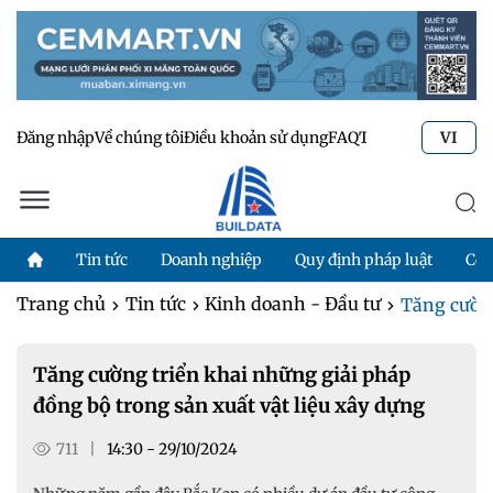
Đăng nhập
Về chúng tôi
Điều khoản sử dụng
FAQ
Tư vấn kỹ thuật
Li
VI
Tin tức
Doanh nghiệp
Quy định pháp luật
Côn
Trang chủ
Tin tức
Kinh doanh - Đầu tư
Tăng cường
Tăng cường triển khai những giải pháp
đồng bộ trong sản xuất vật liệu xây dựng
711
|
14:30 - 29/10/2024