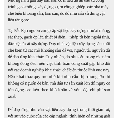
Những năm gần đây Bắc Kạn có nhiều dự án đầu tư công
trình giao thông, xây dựng, cụm công nghiệp, các nhà máy
chế biến khoáng sản, lâm sản, do đó nhu cầu sử dụng vật
liệu tăng cao.
Tại Bắc Kạn nguồn cung cấp vật liệu xây dựng như xi măng,
sắt thép, gạch ốp lát, thiết bị điện... nhập từ bên ngoài tỉnh,
đặc biệt là cát xây dựng. Duy nhất vật liệu xây dựng sản xuất
chế biến từ các mỏ khoáng sản đá vôi, nguồn tài nguyên đủ
để đáp ứng khai thác. Tuy nhiên, do nhu cầu trong các năm
không đồng đều, nên việc tính toán công suất gặp khó đối
với các doanh nghiệp khai thác, chế biến thuộc lĩnh vực này.
Nếu khai thác quy mô nhỏ khi nhu cầu thị trường lớn thì
không có nguồn để bán, mà đầu tư sản xuất lớn thì nguy cơ
tồn đọng cao kéo theo khó khăn về vốn, đội chi phí sản
xuất.
Để đáp ứng nhu cầu vật liệu xây dựng trong thời gian tới,
với sự vào cuộc của các cấp ngành, tỉnh hiện có những giải