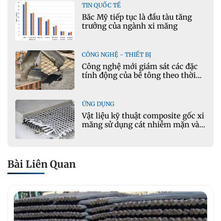
TIN QUỐC TẾ
Bắc Mỹ tiếp tục là đầu tàu tăng
trưởng của ngành xi măng
CÔNG NGHỆ - THIẾT BỊ
Công nghệ mới giám sát các đặc
tính động của bê tông theo thời
gian thực
ỨNG DỤNG
Vật liệu kỹ thuật composite gốc xi
măng sử dụng cát nhiễm mặn và
phụ gia khoáng: Ứng dụng trong
xây dựng hạ tầng giao thông
Bài Liên Quan