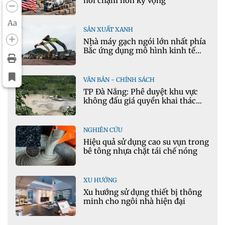
hồi chậm hơn kỳ vọng
Aa
SẢN XUẤT XANH
Nhà máy gạch ngói lớn nhất phía
Bắc ứng dụng mô hình kinh tế
tuần hoàn
VĂN BẢN - CHÍNH SÁCH
TP Đà Nẵng: Phê duyệt khu vực
không đấu giá quyền khai thác
khoáng sản mỏ đá Khe Rọm
NGHIÊN CỨU
Hiệu quả sử dụng cao su vụn trong
bê tông nhựa chặt tái chế nóng
XU HƯỚNG
Xu hướng sử dụng thiết bị thông
minh cho ngôi nhà hiện đại