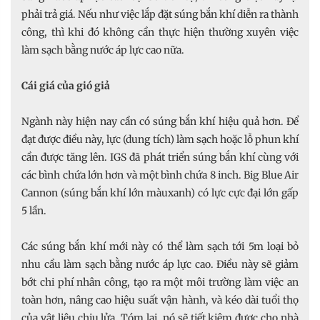
phải trả giá. Nếu như việc lắp đặt súng bắn khí diễn ra thành
công, thì khi đó không cần thực hiện thường xuyên việc
làm sạch bằng nước áp lực cao nữa.
Cái giá của gió giả
Ngành này hiện nay cần có súng bắn khí hiệu quả hơn. Để
đạt được điều này, lực (dung tích) làm sạch hoặc lỗ phun khí
cần được tăng lên. IGS đã phát triển súng bắn khí cùng với
các bình chứa lớn hơn và một bình chứa 8 inch. Big Blue Air
Cannon (súng bắn khí lớn màuxanh) có lực cực đại lớn gấp
5 lần.
Các súng bắn khí mới này có thể làm sạch tới 5m loại bỏ
nhu cầu làm sạch bằng nước áp lực cao. Điều này sẽ giảm
bớt chi phí nhân công, tạo ra một môi trường làm việc an
toàn hơn, nâng cao hiệu suất vận hành, và kéo dài tuổi thọ
của vật liệu chịu lửa. Tóm lại, nó sẽ tiết kiệm được cho nhà