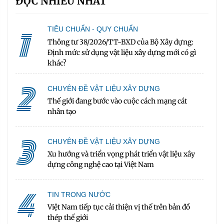
ĐỌC NHIỀU NHẤT
1
TIÊU CHUẨN - QUY CHUẨN
Thông tư 38/2026/TT-BXD của Bộ Xây dựng:
Định mức sử dụng vật liệu xây dựng mới có gì
khác?
2
CHUYÊN ĐỀ VẬT LIỆU XÂY DỰNG
Thế giới đang bước vào cuộc cách mạng cát
nhân tạo
3
CHUYÊN ĐỀ VẬT LIỆU XÂY DỰNG
Xu hướng và triển vọng phát triển vật liệu xây
dựng công nghệ cao tại Việt Nam
4
TIN TRONG NƯỚC
Việt Nam tiếp tục cải thiện vị thế trên bản đồ
thép thế giới