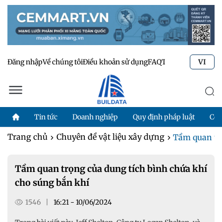
Đăng nhập
Về chúng tôi
Điều khoản sử dụng
FAQ
Tư vấn kỹ thuật
Li
VI
Tin tức
Doanh nghiệp
Quy định pháp luật
Côn
Trang chủ
Chuyên đề vật liệu xây dựng
Tầm quan trọ
Tầm quan trọng của dung tích bình chứa khí
cho súng bắn khí
1546
|
16:21 - 10/06/2024