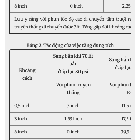
6 inch
0 inch
2,25 inc
Lưu ý rằng vòi phun tốc độ cao di chuyển tấm trượt ra xa 
truyền thống di chuyển được 3ft. Tăng gấp đôi khoảng cách l
Bảng 2: Tác động của việc tăng dung tích
Súng bắn khí 70 lít
Súng bắn khí 1
bắn
ở áp lực 80 
Khoảng
ở áp lực 80 psi
cách
Vòi phun truyền
Vòi phun tốc đ
thống
IGS
0,5 inch
3 inch
11,5 inch
3 inch
1,53 inch
17,5 inch
6 inch
0 inch
39,5 inch