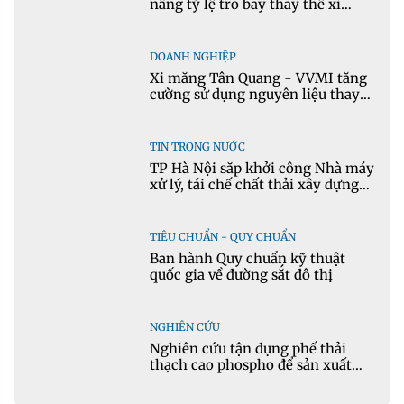
nâng tỷ lệ tro bay thay thế xi
măng portland trong bê tông
DOANH NGHIỆP
Xi măng Tân Quang - VVMI tăng
cường sử dụng nguyên liệu thay
thế trong sản xuất xi măng
TIN TRONG NƯỚC
TP Hà Nội sắp khởi công Nhà máy
xử lý, tái chế chất thải xây dựng
tại Đông Anh
TIÊU CHUẨN - QUY CHUẨN
Ban hành Quy chuẩn kỹ thuật
quốc gia về đường sắt đô thị
NGHIÊN CỨU
Nghiên cứu tận dụng phế thải
thạch cao phospho để sản xuất
gạch bê tông