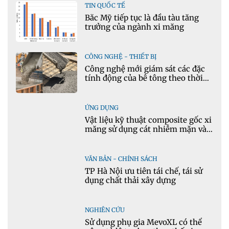
TIN QUỐC TẾ
Bắc Mỹ tiếp tục là đầu tàu tăng
trưởng của ngành xi măng
CÔNG NGHỆ - THIẾT BỊ
Công nghệ mới giám sát các đặc
tính động của bê tông theo thời
gian thực
ỨNG DỤNG
Vật liệu kỹ thuật composite gốc xi
măng sử dụng cát nhiễm mặn và
phụ gia khoáng: Ứng dụng trong
xây dựng hạ tầng giao thông
VĂN BẢN - CHÍNH SÁCH
TP Hà Nội ưu tiên tái chế, tái sử
dụng chất thải xây dựng
NGHIÊN CỨU
Sử dụng phụ gia MevoXL có thể