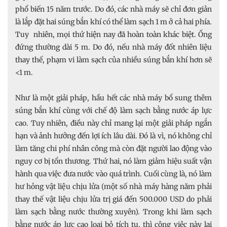
phổ biến 15 năm trước. Do đó, các nhà máy sẽ chỉ đơn giản
là lắp đặt hai súng bắn khí có thể làm sạch 1 m ở cả hai phía.
Tuy nhiên, mọi thứ hiện nay đã hoàn toàn khác biệt. Ống
đứng thường dài 5 m. Do đó, nếu nhà máy đốt nhiên liệu
thay thế, phạm vi làm sạch của nhiều súng bắn khí hơn sẽ
<1 m.
Như là một giải pháp, hầu hết các nhà máy bổ sung thêm
súng bắn khí cùng với chế độ làm sạch bằng nước áp lực
cao. Tuy nhiên, điều này chỉ mang lại một giải pháp ngắn
hạn và ảnh hưởng đến lợi ích lâu dài. Đó là vì, nó không chỉ
làm tăng chi phí nhân công mà còn đặt người lao động vào
nguy cơ bị tổn thương. Thứ hai, nó làm giảm hiệu suất vận
hành qua việc đưa nước vào quá trình. Cuối cùng là, nó làm
hư hỏng vật liệu chịu lửa (một số nhà máy hàng năm phải
thay thế vật liệu chịu lửa trị giá đến 500.000 USD do phải
làm sạch bằng nước thường xuyên). Trong khi làm sạch
bằng nước áp lực cao loại bỏ tích tụ, thì công việc này lại