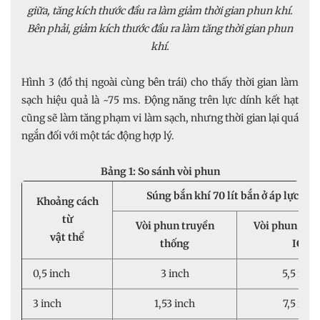
giữa, tăng kích thước đầu ra làm giảm thời gian phun khí.
Bên phải, giảm kích thước đầu ra làm tăng thời gian phun
khí.
Hình 3 (đồ thị ngoài cùng bên trái) cho thấy thời gian làm
sạch hiệu quả là ~75 ms. Động năng trên lực dính kết hạt
cũng sẽ làm tăng phạm vi làm sạch, nhưng thời gian lại quá
ngắn đối với một tác động hợp lý.
Bảng 1: So sánh vòi phun
Súng bắn khí 70 lít bắn ở áp lực 80 
Khoảng cách
từ
Vòi phun truyền
Vòi phun tốc 
vật thể
thống
IGS
0,5 inch
3 inch
5,5 inch
3 inch
1,53 inch
7,5 inch