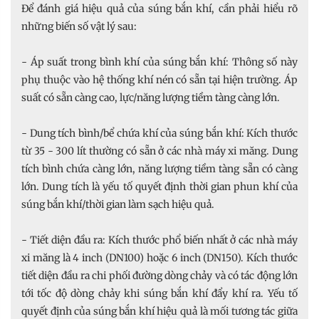
Để đánh giá hiệu quả của súng bắn khí, cần phải hiểu rõ
những biến số vật lý sau:
- Áp suất trong bình khí của súng bắn khí: Thông số này
phụ thuộc vào hệ thống khí nén có sẵn tại hiện trường. Áp
suất có sẵn càng cao, lực/năng lượng tiềm tàng càng lớn.
- Dung tích bình/bể chứa khí của súng bắn khí: Kích thước
từ 35 - 300 lít thường có sẵn ở các nhà máy xi măng. Dung
tích bình chứa càng lớn, năng lượng tiềm tàng sẵn có càng
lớn. Dung tích là yếu tố quyết định thời gian phun khí của
súng bắn khí/thời gian làm sạch hiệu quả.
- Tiết diện đầu ra: Kích thước phổ biến nhất ở các nhà máy
xi măng là 4 inch (DN100) hoặc 6 inch (DN150). Kích thước
tiết diện đầu ra chi phối đường dòng chảy và có tác động lớn
tới tốc độ dòng chảy khi súng bắn khí đẩy khí ra. Yếu tố
quyết định của súng bắn khí hiệu quả là mối tương tác giữa