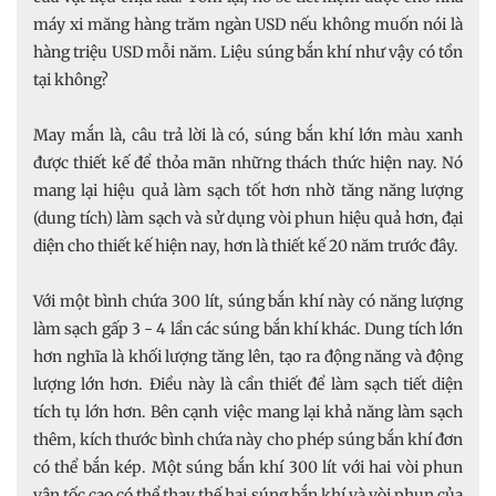
máy xi măng hàng trăm ngàn USD nếu không muốn nói là
hàng triệu USD mỗi năm. Liệu súng bắn khí như vậy có tồn
tại không?
May mắn là, câu trả lời là có, súng bắn khí lớn màu xanh
được thiết kế để thỏa mãn những thách thức hiện nay. Nó
mang lại hiệu quả làm sạch tốt hơn nhờ tăng năng lượng
(dung tích) làm sạch và sử dụng vòi phun hiệu quả hơn, đại
diện cho thiết kế hiện nay, hơn là thiết kế 20 năm trước đây.
Với một bình chứa 300 lít, súng bắn khí này có năng lượng
làm sạch gấp 3 - 4 lần các súng bắn khí khác. Dung tích lớn
hơn nghĩa là khối lượng tăng lên, tạo ra động năng và động
lượng lớn hơn. Điều này là cần thiết để làm sạch tiết diện
tích tụ lớn hơn. Bên cạnh việc mang lại khả năng làm sạch
thêm, kích thước bình chứa này cho phép súng bắn khí đơn
có thể bắn kép. Một súng bắn khí 300 lít với hai vòi phun
vận tốc cao có thể thay thế hai súng bắn khí và vòi phun của