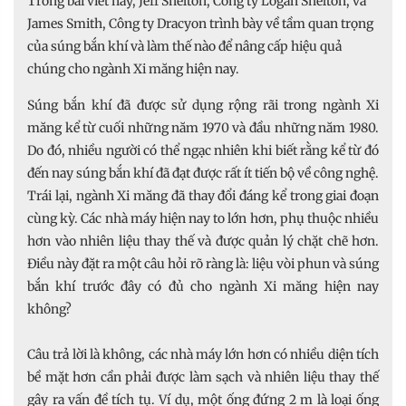
Trong bài viết này, Jeff Shelton, Công ty Logan Shelton, và
James Smith, Công ty Dracyon trình bày về tầm quan trọng
của súng bắn khí và làm thế nào để nâng cấp hiệu quả
chúng cho ngành Xi măng hiện nay.
Súng bắn khí đã được sử dụng rộng rãi trong ngành Xi
măng kể từ cuối những năm 1970 và đầu những năm 1980.
Do đó, nhiều người có thể ngạc nhiên khi biết rằng kể từ đó
đến nay súng bắn khí đã đạt được rất ít tiến bộ về công nghệ.
Trái lại, ngành Xi măng đã thay đổi đáng kể trong giai đoạn
cùng kỳ. Các nhà máy hiện nay to lớn hơn, phụ thuộc nhiều
hơn vào nhiên liệu thay thế và được quản lý chặt chẽ hơn.
Điều này đặt ra một câu hỏi rõ ràng là: liệu vòi phun và súng
bắn khí trước đây có đủ cho ngành Xi măng hiện nay
không?
Câu trả lời là không, các nhà máy lớn hơn có nhiều diện tích
bề mặt hơn cần phải được làm sạch và nhiên liệu thay thế
gây ra vấn đề tích tụ. Ví dụ, một ống đứng 2 m là loại ống