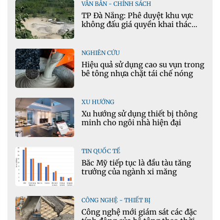
VĂN BẢN - CHÍNH SÁCH
TP Đà Nẵng: Phê duyệt khu vực
không đấu giá quyền khai thác
khoáng sản mỏ đá Khe Rọm
NGHIÊN CỨU
Hiệu quả sử dụng cao su vụn trong
bê tông nhựa chặt tái chế nóng
XU HƯỚNG
Xu hướng sử dụng thiết bị thông
minh cho ngôi nhà hiện đại
TIN QUỐC TẾ
Bắc Mỹ tiếp tục là đầu tàu tăng
trưởng của ngành xi măng
CÔNG NGHỆ - THIẾT BỊ
Công nghệ mới giám sát các đặc