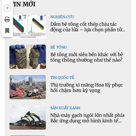
TIN MỚI
NGHIÊN CỨU
Dầm bê tông cốt thép chịu tác
động của lửa – lựa chọn phần tử
cho mô hình nhiệt học trong
Ansys
BÊ TÔNG
Bê tông mới siêu bền khác với bê
tông thông thường như thế nào?
TIN QUỐC TẾ
Thị trường xi măng Hoa Kỳ phục
hồi chậm hơn kỳ vọng
SẢN XUẤT XANH
Nhà máy gạch ngói lớn nhất phía
Bắc ứng dụng mô hình kinh tế
tuần hoàn