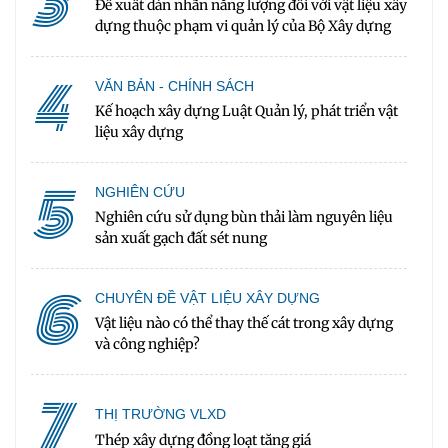
3
Đề xuất dán nhãn năng lượng đối với vật liệu xây
dựng thuộc phạm vi quản lý của Bộ Xây dựng
4
VĂN BẢN - CHÍNH SÁCH
Kế hoạch xây dựng Luật Quản lý, phát triển vật
liệu xây dựng
5
NGHIÊN CỨU
Nghiên cứu sử dụng bùn thải làm nguyên liệu
sản xuất gạch đất sét nung
6
CHUYÊN ĐỀ VẬT LIỆU XÂY DỰNG
Vật liệu nào có thể thay thế cát trong xây dựng
và công nghiệp?
7
THỊ TRƯỜNG VLXD
Thép xây dựng đồng loạt tăng giá