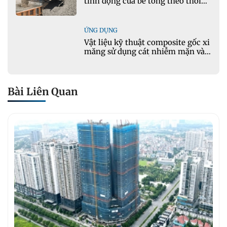
tính động của bê tông theo thời
gian thực
ỨNG DỤNG
Vật liệu kỹ thuật composite gốc xi
măng sử dụng cát nhiễm mặn và
phụ gia khoáng: Ứng dụng trong
xây dựng hạ tầng giao thông
Bài Liên Quan