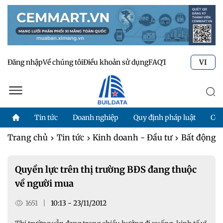
Đăng nhập
Về chúng tôi
Điều khoản sử dụng
FAQ
Tư vấn kỹ thuật
Li
VI
Tin tức
Doanh nghiệp
Quy định pháp luật
Côn
Trang chủ
Tin tức
Kinh doanh - Đầu tư
Bất động 
Quyền lực trên thị trường BĐS đang thuộc
về người mua
1651
|
10:13 - 23/11/2012