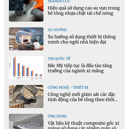
NGHIÊN CỨU
Hiệu quả sử dụng cao su vụn trong
bê tông nhựa chặt tái chế nóng
XU HƯỚNG
Xu hướng sử dụng thiết bị thông
minh cho ngôi nhà hiện đại
TIN QUỐC TẾ
Bắc Mỹ tiếp tục là đầu tàu tăng
trưởng của ngành xi măng
CÔNG NGHỆ - THIẾT BỊ
Công nghệ mới giám sát các đặc
tính động của bê tông theo thời
gian thực
ỨNG DỤNG
Vật liệu kỹ thuật composite gốc xi
măng sử dụng cát nhiễm mặn và