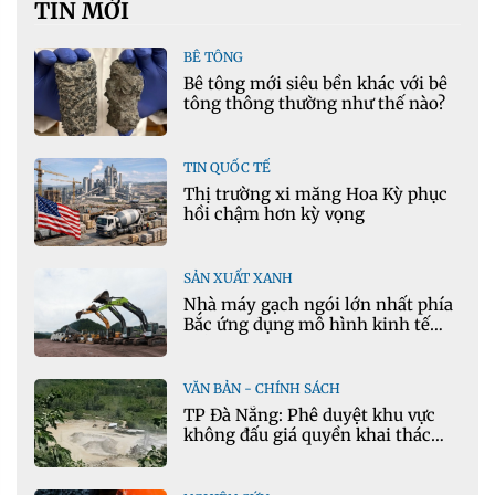
TIN MỚI
BÊ TÔNG
Bê tông mới siêu bền khác với bê
tông thông thường như thế nào?
TIN QUỐC TẾ
Thị trường xi măng Hoa Kỳ phục
hồi chậm hơn kỳ vọng
SẢN XUẤT XANH
Nhà máy gạch ngói lớn nhất phía
Bắc ứng dụng mô hình kinh tế
tuần hoàn
VĂN BẢN - CHÍNH SÁCH
TP Đà Nẵng: Phê duyệt khu vực
không đấu giá quyền khai thác
khoáng sản mỏ đá Khe Rọm