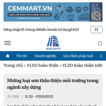
Đăng nhập
Về chúng tôi
Điều khoản sử dụng
FAQ
Tư vấn kỹ thuật
Li
VI
Tin tức
Doanh nghiệp
Quy định pháp luật
Côn
Trang chủ
VLXD hoàn thiện
VLXD hoàn thiện tường,
Những loại sơn thân thiện môi trường trong
ngành xây dựng
1189
|
11:20 - 07/05/2025