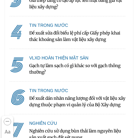
Giá thép tăng có tạo áp lực lên mặt bằng giá vật
liệu xây dựng?
4
TIN TRONG NƯỚC
Đề xuất sửa đổi biểu lệ phí cấp Giấy phép khai
thác khoáng sản làm vật liệu xây dựng
5
VLXD HOÀN THIỆN MẶT SÀN
Gạch tự làm sạch có gì khác so với gạch thông
thường?
6
TIN TRONG NƯỚC
Đề xuất dán nhãn năng lượng đối với vật liệu xây
dựng thuộc phạm vi quản lý của Bộ Xây dựng
7
NGHIÊN CỨU
Nghiên cứu sử dụng bùn thải làm nguyên liệu
Aa
sản xuất gạch đất sét nung