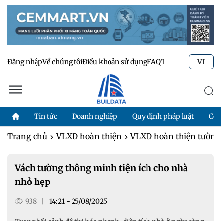
Đăng nhập
Về chúng tôi
Điều khoản sử dụng
FAQ
Tư vấn kỹ thuật
Li
VI
Tin tức
Doanh nghiệp
Quy định pháp luật
Côn
Trang chủ
VLXD hoàn thiện
VLXD hoàn thiện tường,
Vách tường thông minh tiện ích cho nhà
nhỏ hẹp
938
|
14:21 - 25/08/2025