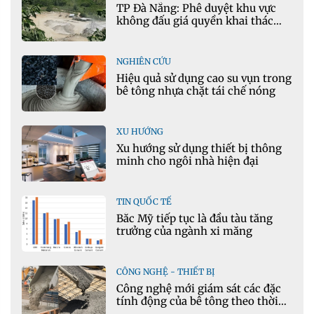
TP Đà Nẵng: Phê duyệt khu vực
không đấu giá quyền khai thác
khoáng sản mỏ đá Khe Rọm
NGHIÊN CỨU
Hiệu quả sử dụng cao su vụn trong
bê tông nhựa chặt tái chế nóng
XU HƯỚNG
Xu hướng sử dụng thiết bị thông
minh cho ngôi nhà hiện đại
TIN QUỐC TẾ
Bắc Mỹ tiếp tục là đầu tàu tăng
trưởng của ngành xi măng
CÔNG NGHỆ - THIẾT BỊ
Công nghệ mới giám sát các đặc
tính động của bê tông theo thời
gian thực