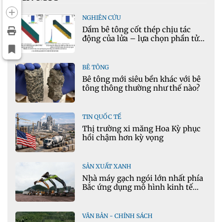
NGHIÊN CỨU
Dầm bê tông cốt thép chịu tác
động của lửa – lựa chọn phần tử
cho mô hình nhiệt học trong
Ansys
BÊ TÔNG
Bê tông mới siêu bền khác với bê
tông thông thường như thế nào?
TIN QUỐC TẾ
Thị trường xi măng Hoa Kỳ phục
hồi chậm hơn kỳ vọng
SẢN XUẤT XANH
Nhà máy gạch ngói lớn nhất phía
Bắc ứng dụng mô hình kinh tế
tuần hoàn
VĂN BẢN - CHÍNH SÁCH