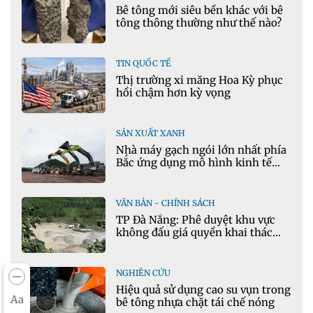
Bê tông mới siêu bền khác với bê
tông thông thường như thế nào?
TIN QUỐC TẾ
Thị trường xi măng Hoa Kỳ phục
hồi chậm hơn kỳ vọng
SẢN XUẤT XANH
Nhà máy gạch ngói lớn nhất phía
Bắc ứng dụng mô hình kinh tế
tuần hoàn
VĂN BẢN - CHÍNH SÁCH
TP Đà Nẵng: Phê duyệt khu vực
không đấu giá quyền khai thác
khoáng sản mỏ đá Khe Rọm
NGHIÊN CỨU
Hiệu quả sử dụng cao su vụn trong
Aa
bê tông nhựa chặt tái chế nóng