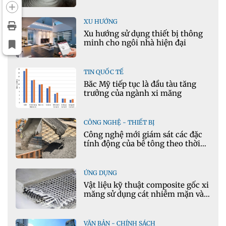
XU HƯỚNG
Xu hướng sử dụng thiết bị thông
minh cho ngôi nhà hiện đại
TIN QUỐC TẾ
Bắc Mỹ tiếp tục là đầu tàu tăng
trưởng của ngành xi măng
CÔNG NGHỆ - THIẾT BỊ
Công nghệ mới giám sát các đặc
tính động của bê tông theo thời
gian thực
ỨNG DỤNG
Vật liệu kỹ thuật composite gốc xi
măng sử dụng cát nhiễm mặn và
phụ gia khoáng: Ứng dụng trong
xây dựng hạ tầng giao thông
VĂN BẢN - CHÍNH SÁCH