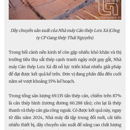
Dây chuyền sản xuất của Nhà máy Cán thép Lưu Xá (Công
ty CP Gang thép Thái Nguyên).
Trong bối cảnh nền kinh tế còn gặp nhiều khó khăn và thị
trường tiêu thụ sắt thép cạnh tranh ngày một gay gắt, Nhà
máy Cán thép Lưu Xá đã nỗ lực triển khai nhiều giải pháp
để đạt được kết quả kể trên. Đơn vị đang phấn đấu đến cuối
năm sẽ vượt khoảng 15% kế hoạch.
Trong tổng sản lượng 69.135 tấn thép cán, chiếm trên 87%
là cán thép hình (tương đương 60.288 tấn); còn lại là thép
thanh và thép cán gia công ngoài. Có được kết quả này, ngay
từ đầu năm 2024, Nhà máy đã tập trung đổi mới, cải tiến
nhiều thiết bị, dây chuyền sản xuất để nâng cao chất lượng