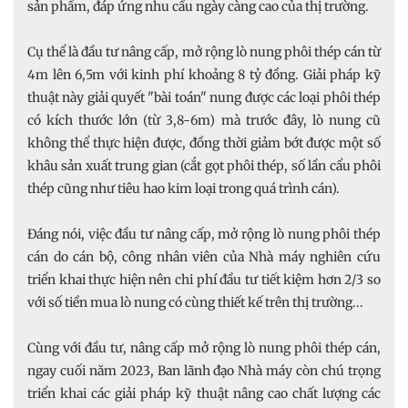
sản phẩm, đáp ứng nhu cầu ngày càng cao của thị trường.
Cụ thể là đầu tư nâng cấp, mở rộng lò nung phôi thép cán từ
4m lên 6,5m với kinh phí khoảng 8 tỷ đồng. Giải pháp kỹ
thuật này giải quyết "bài toán" nung được các loại phôi thép
có kích thước lớn (từ 3,8-6m) mà trước đây, lò nung cũ
không thể thực hiện được, đồng thời giảm bớt được một số
khâu sản xuất trung gian (cắt gọt phôi thép, số lần cẩu phôi
thép cũng như tiêu hao kim loại trong quá trình cán).
Đáng nói, việc đầu tư nâng cấp, mở rộng lò nung phôi thép
cán do cán bộ, công nhân viên của Nhà máy nghiên cứu
triển khai thực hiện nên chi phí đầu tư tiết kiệm hơn 2/3 so
với số tiền mua lò nung có cùng thiết kế trên thị trường...
Cùng với đầu tư, nâng cấp mở rộng lò nung phôi thép cán,
ngay cuối năm 2023, Ban lãnh đạo Nhà máy còn chú trọng
triển khai các giải pháp kỹ thuật nâng cao chất lượng các