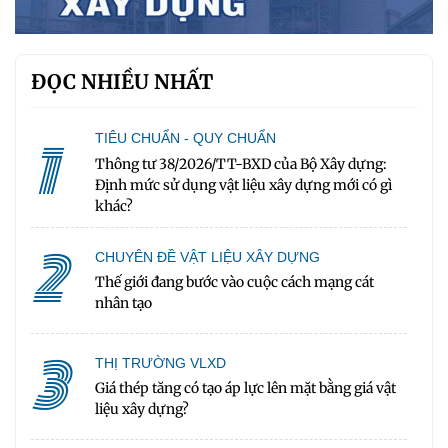
ĐỌC NHIỀU NHẤT
1
TIÊU CHUẨN - QUY CHUẨN
Thông tư 38/2026/TT-BXD của Bộ Xây dựng:
Định mức sử dụng vật liệu xây dựng mới có gì
khác?
2
CHUYÊN ĐỀ VẬT LIỆU XÂY DỰNG
Thế giới đang bước vào cuộc cách mạng cát
nhân tạo
3
THỊ TRƯỜNG VLXD
Giá thép tăng có tạo áp lực lên mặt bằng giá vật
liệu xây dựng?