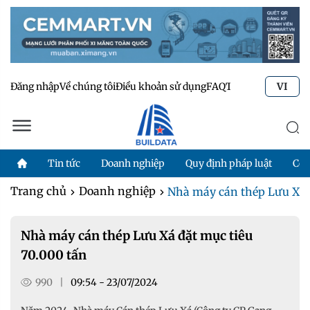
Đăng nhập
Về chúng tôi
Điều khoản sử dụng
FAQ
Tư vấn kỹ thuật
Li
VI
Tin tức
Doanh nghiệp
Quy định pháp luật
Côn
Trang chủ
Doanh nghiệp
Nhà máy cán thép Lưu Xá đ
Nhà máy cán thép Lưu Xá đặt mục tiêu
70.000 tấn
990
|
09:54 - 23/07/2024