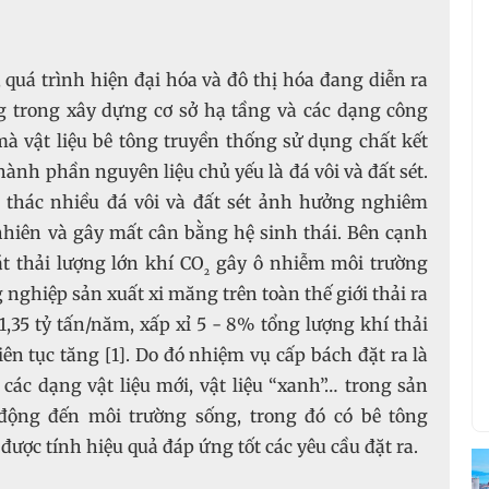
, quá trình hiện đại hóa và đô thị hóa đang diễn ra
 trong xây dựng cơ sở hạ tầng và các dạng công
mà vật liệu bê tông truyền thống sử dụng chất kết
hành phần nguyên liệu chủ yếu là đá vôi và đất sét.
i thác nhiều đá vôi và đất sét ảnh hưởng nghiêm
nhiên và gây mất cân bằng hệ sinh thái. Bên cạnh
t thải lượng lớn khí CO
gây ô nhiễm môi trường
₂
nghiệp sản xuất xi măng trên toàn thế giới thải ra
,35 tỷ tấn/năm, xấp xỉ 5 - 8% tổng lượng khí thải
ên tục tăng [1]. Do đó nhiệm vụ cấp bách đặt ra là
ác dạng vật liệu mới, vật liệu “xanh”… trong sản
động đến môi trường sống, trong đó có bê tông
ợc tính hiệu quả đáp ứng tốt các yêu cầu đặt ra.