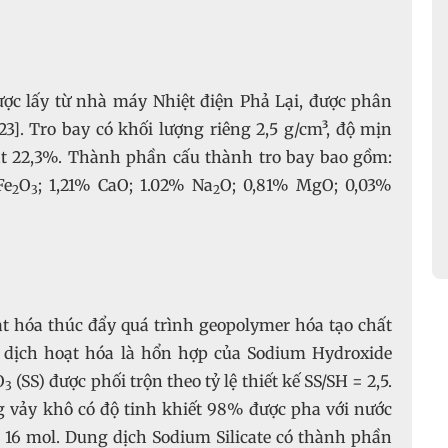
ợc lấy từ nhà máy Nhiệt điện Phả Lại, được phân
3]. Tro bay có khối lượng riêng 2,5 g/cm³, độ mịn
t 22,3%. Thành phần cấu thành tro bay bao gồm:
Fe
O
; 1,21% CaO; 1.02% Na
O; 0,81% MgO; 0,03%
2
3
2
ạt hóa thúc đẩy quá trình geopolymer hóa tạo chất
 dịch hoạt hóa là hổn hợp của Sodium Hydroxide
O
(SS) được phối trộn theo tỷ lệ thiết kế SS/SH = 2,5.
3
 vảy khô có độ tinh khiết 98% được pha với nước
và 16 mol. Dung dịch Sodium Silicate có thành phần