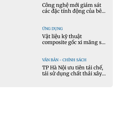
Công nghệ mới giám sát
các đặc tính động của bê
tông theo thời gian thực
ỨNG DỤNG
Vật liệu kỹ thuật
composite gốc xi măng sử
dụng cát nhiễm mặn và
phụ gia khoáng: Ứng dụng
trong xây dựng hạ tầng
VĂN BẢN - CHÍNH SÁCH
giao thông
TP Hà Nội ưu tiên tái chế,
tái sử dụng chất thải xây
dựng