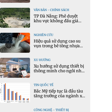
mô hình kinh tế tuần
hoàn
VĂN BẢN - CHÍNH SÁCH
TP Đà Nẵng: Phê duyệt
khu vực không đấu giá
quyền khai thác khoáng
sản mỏ đá Khe Rọm
NGHIÊN CỨU
Hiệu quả sử dụng cao su
vụn trong bê tông nhựa
chặt tái chế nóng
XU HƯỚNG
Xu hướng sử dụng thiết bị
thông minh cho ngôi nhà
hiện đại
TIN QUỐC TẾ
Bắc Mỹ tiếp tục là đầu tàu
tăng trưởng của ngành xi
măng
CÔNG NGHỆ - THIẾT BỊ