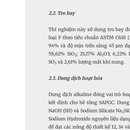
2.2. Tro bay
Thí nghiệm này sử dụng tro bay đư
loại F theo tiêu chuẩn ASTM C618 [2
94% và độ mịn trên sàng 45 µm đạ
58,62% SiO
; 25,17% Al
O3; 6,22% 
2
2
SO
và 2,61% lượng mất khi nung.
3
2.3. Dung dịch hoạt hóa
Dung dịch alkaline đóng vai trò ho
kết dính cho bê tông SAPGC. Dung
NaOH (SH) và Sodium Silicate Na
Si
2
Sodium Hydroxide nguyên liệu dạng
để đạt các nồng độ thiết kế 12, 14 