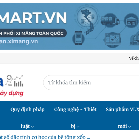
Về ch
Quy định pháp
Công nghệ - Thiết
Sản phẩm VL
luật
bị
mới
t số đặc tính cơ học của bê tông xốp ...