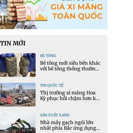
TIN MỚI
BÊ TÔNG
Bê tông mới siêu bền khác
với bê tông thông thường
như thế nào?
TIN QUỐC TẾ
Thị trường xi măng Hoa
Kỳ phục hồi chậm hơn kỳ
vọng
SẢN XUẤT XANH
Nhà máy gạch ngói lớn
nhất phía Bắc ứng dụng