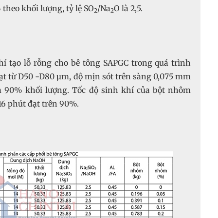
theo khối lượng, tỷ lệ SO
/Na
O là 2,5.
2
2
hí tạo lỗ rỗng cho bê tông SAPGC trong quá trình
ạt từ D50 -D80 µm, độ mịn sót trên sàng 0,075 mm
m 90% khối lượng. Tốc độ sinh khí của bột nhôm
16 phút đạt trên 90%.