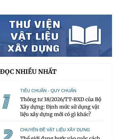
ĐỌC NHIỀU NHẤT
TIÊU CHUẨN - QUY CHUẨN
1
Thông tư 38/2026/TT-BXD của Bộ
Xây dựng: Định mức sử dụng vật
liệu xây dựng mới có gì khác?
2
CHUYÊN ĐỀ VẬT LIỆU XÂY DỰNG
Thế giới đang bước vào cuộc cách