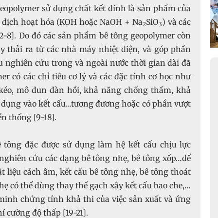
geopolymer sử dụng chất kết dính là sản phẩm của
g dịch hoạt hóa (KOH hoặc NaOH + Na
SiO
) và các
2
3
2-8]. Do đó các sản phẩm bê tông geopolymer còn
y thải ra từ các nhà máy nhiệt điện, và góp phần
 nghiên cứu trong và ngoài nước thời gian dài đã
 có các chỉ tiêu cơ lý và các đặc tính cơ học như
 kéo, mô đun đàn hồi, khả năng chống thấm, khả
dụng vào kết cấu…tương đương hoặc có phần vượt
ền thống [9-18].
ê tông đặc được sử dụng làm hệ kết cấu chịu lực
 nghiên cứu các dạng bê tông nhẹ, bê tông xốp…để
liệu cách âm, kết cấu bê tông nhẹ, bê tông thoát
ẹ có thể dùng thay thế gạch xây kết cấu bao che,…
minh chứng tính khả thi của việc sản xuất và ứng
 cường độ thấp [19-21].