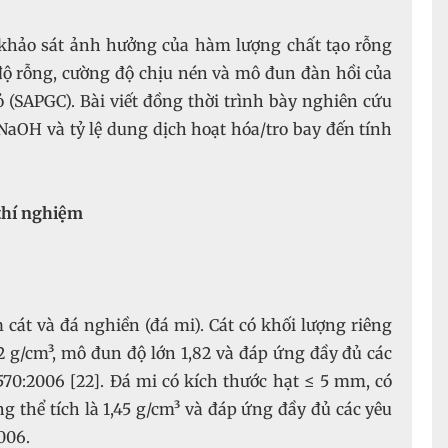
 khảo sát ảnh hưởng của hàm lượng chất tạo rỗng
độ rỗng, cường độ chịu nén và mô đun đàn hồi của
 (SAPGC). Bài viết đồng thời trình bày nghiên cứu
aOH và tỷ lệ dung dịch hoạt hóa/tro bay đến tính
 thí nghiệm
cát và đá nghiền (đá mi). Cát có khối lượng riêng
,52 g/cm³, mô đun độ lớn 1,82 và đáp ứng đầy đủ các
70:2006 [22]. Đá mi có kích thước hạt ≤ 5 mm, có
ng thể tích là 1,45 g/cm³ và đáp ứng đầy đủ các yêu
006.