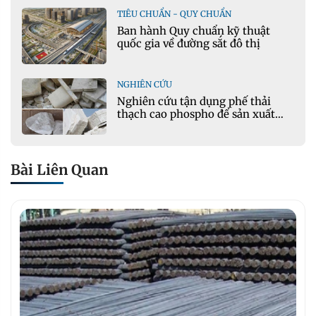
TIÊU CHUẨN - QUY CHUẨN
Ban hành Quy chuẩn kỹ thuật
quốc gia về đường sắt đô thị
NGHIÊN CỨU
Nghiên cứu tận dụng phế thải
thạch cao phospho để sản xuất
gạch bê tông
Bài Liên Quan