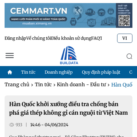
Đăng nhập
Về chúng tôi
Điều khoản sử dụng
FAQ
Tư vấn kỹ thuật
Li
VI
Tin tức
Doanh nghiệp
Quy định pháp luật
Côn
Trang chủ
Tin tức
Kinh doanh - Đầu tư
Hàn Quốc k
Hàn Quốc khởi xướng điều tra chống bán
phá giá thép không gỉ cán nguội từ Việt Nam
933
|
14:46 - 04/06/2024