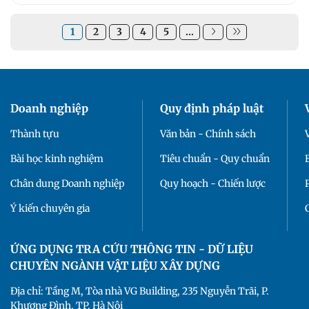
1
2
3
4
5
...
Doanh nghiệp
Quy định pháp luật
Thành tựu
Văn bản - Chính sách
Bài học kinh nghiệm
Tiêu chuẩn - Quy chuẩn
Chân dung Doanh nghiệp
Quy hoạch - Chiến lược
Ý kiến chuyên gia
ỨNG DỤNG TRA CỨU THÔNG TIN - DỮ LIỆU
CHUYÊN NGÀNH VẬT LIỆU XÂY DỰNG
Địa chỉ: Tầng M, Tòa nhà VG Building, 235 Nguyễn Trãi, P.
Khương Đình, TP. Hà Nội