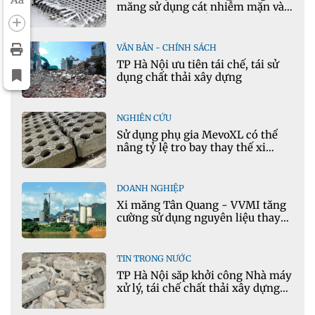
măng sử dụng cát nhiễm mặn và
phụ gia khoáng: Ứng dụng trong
xây dựng hạ tầng giao thông
VĂN BẢN - CHÍNH SÁCH
TP Hà Nội ưu tiên tái chế, tái sử
dụng chất thải xây dựng
NGHIÊN CỨU
Sử dụng phụ gia MevoXL có thể
nâng tỷ lệ tro bay thay thế xi
măng portland trong bê tông
DOANH NGHIỆP
Xi măng Tân Quang - VVMI tăng
cường sử dụng nguyên liệu thay
thế trong sản xuất xi măng
TIN TRONG NƯỚC
TP Hà Nội sắp khởi công Nhà máy
xử lý, tái chế chất thải xây dựng
tại Đông Anh