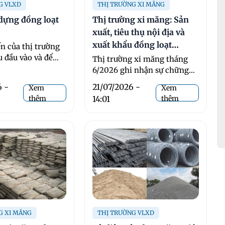
G VLXD
THỊ TRƯỜNG XI MĂNG
dựng đồng loạt
Thị trường xi măng: Sản
xuất, tiêu thụ nội địa và
xuất khẩu đồng loạt
ến của thị trường
chững lại trong tháng 6
u đầu vào và để
Thị trường xi măng tháng
i điều kiện kinh
6/2026 ghi nhận sự chững
lại ở cả sản xuất, tiêu thụ nội
6 -
21/07/2026 -
Xem
Xem
địa và xuất ...
thêm
14:01
thêm
G XI MĂNG
THỊ TRƯỜNG VLXD