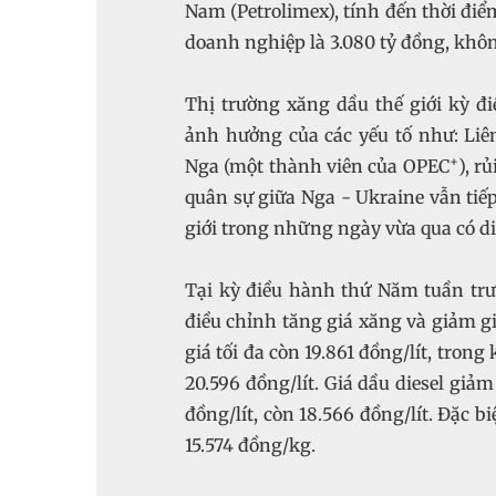
Nam (Petrolimex), tính đến thời điể
doanh nghiệp là 3.080 tỷ đồng, khôn
Thị trường xăng dầu thế giới kỳ đi
ảnh hưởng của các yếu tố như: Liê
+
Nga (một thành viên của OPEC
), r
quân sự giữa Nga - Ukraine vẫn tiếp
giới trong những ngày vừa qua có d
Tại kỳ điều hành thứ Năm tuần trư
điều chỉnh tăng giá xăng và giảm gi
giá tối đa còn 19.861 đồng/lít, trong
20.596 đồng/lít. Giá dầu diesel giảm
đồng/lít, còn 18.566 đồng/lít. Đặc
15.574 đồng/kg.