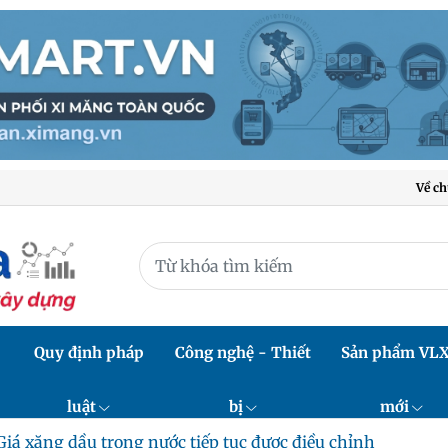
Về ch
Quy định pháp
Công nghệ - Thiết
Sản phẩm VL
luật
bị
mới
Giá xăng dầu trong nước tiếp tục được điều chỉnh