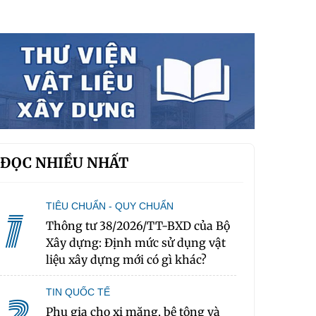
ĐỌC NHIỀU NHẤT
TIÊU CHUẨN - QUY CHUẨN
1
Thông tư 38/2026/TT-BXD của Bộ
Xây dựng: Định mức sử dụng vật
liệu xây dựng mới có gì khác?
TIN QUỐC TẾ
Phụ gia cho xi măng, bê tông và