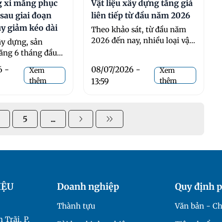
g xi măng phục
Vật liệu xây dựng tăng giá
 sau giai đoạn
liên tiếp từ đầu năm 2026
uy giảm kéo dài
Theo khảo sát, từ đầu năm
2026 đến nay, nhiều loại vật
y dựng, sản
liệu xây dựng chủ lực như
ăng 6 tháng đầu
sắt, thép, ...
ước đạt khoảng
6 -
08/07/2026 -
Xem
Xem
n, tăng 12% so ...
thêm
13:59
thêm
5
...
IỆU
Doanh nghiệp
Quy định p
Thành tựu
Văn bản - Ch
 Trãi, P.