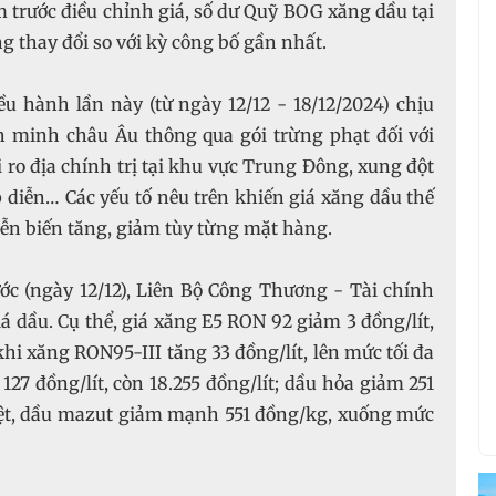
m trước điều chỉnh giá, số dư Quỹ BOG xăng dầu tại
g thay đổi so với kỳ công bố gần nhất.
ều hành lần này (từ ngày 12/12 - 18/12/2024) chịu
n minh châu Âu thông qua gói trừng phạt đối với
ủi ro địa chính trị tại khu vực Trung Đông, xung đột
 diễn… Các yếu tố nêu trên khiến giá xăng dầu thế
iễn biến tăng, giảm tùy từng mặt hàng.
ớc (ngày 12/12), Liên Bộ Công Thương - Tài chính
á dầu. Cụ thể, giá xăng E5 RON 92 giảm 3 đồng/lít,
 khi xăng RON95-III tăng 33 đồng/lít, lên mức tối đa
 127 đồng/lít, còn 18.255 đồng/lít; dầu hỏa giảm 251
 biệt, dầu mazut giảm mạnh 551 đồng/kg, xuống mức