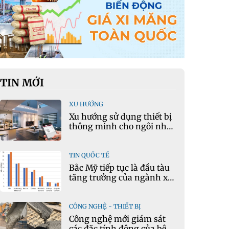
TIN MỚI
XU HƯỚNG
Xu hướng sử dụng thiết bị
thông minh cho ngôi nhà
hiện đại
TIN QUỐC TẾ
Bắc Mỹ tiếp tục là đầu tàu
tăng trưởng của ngành xi
măng
CÔNG NGHỆ - THIẾT BỊ
Công nghệ mới giám sát
các đặc tính động của bê