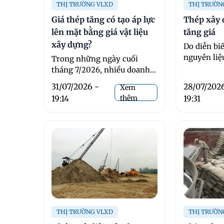
THỊ TRƯỜNG VLXD
THỊ TRƯỜN
Giá thép tăng có tạo áp lực
Thép xây 
lên mặt bằng giá vật liệu
tăng giá
xây dựng?
Do diễn bi
nguyên liệ
Trong những ngày cuối
phù hợp vớ
tháng 7/2026, nhiều doanh
doanh ...
nghiệp sản xuất và kinh
31/07/2026 -
28/07/202
Xem
doanh thép ...
19:14
thêm
19:31
THỊ TRƯỜNG VLXD
THỊ TRƯỜN