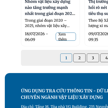
Nhóm vật liệu xây dựng
Thị trườn
nào tăng trưởng mạnh
hồi rõ nét
nhất trong giai đoạn 2020
tiêu thụ s
– 2025?
Trong giai đoạn 2020 –
Theo Bộ Xâ
2025, nhóm vật liệu xây
lượng xi m
dựng thô phục vụ các dự án
năm 2026 
18/07/2026 -
09/07/202
Xem
...
60 triệu tấ
06:09
thêm
09:35
1
2
3
4
ỨNG DỤNG TRA CỨU THÔNG TIN - DỮ L
CHUYÊN NGÀNH VẬT LIỆU XÂY DỰNG
Địa chỉ: Tầng M, Tòa nhà VG Building, 235 Nguyễn