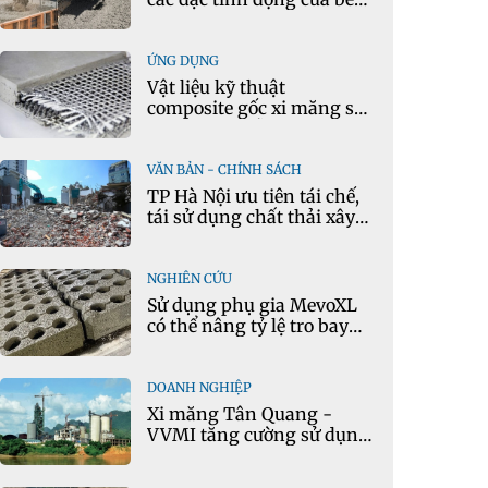
tông theo thời gian thực
ỨNG DỤNG
Vật liệu kỹ thuật
composite gốc xi măng sử
dụng cát nhiễm mặn và
phụ gia khoáng: Ứng dụng
trong xây dựng hạ tầng
VĂN BẢN - CHÍNH SÁCH
giao thông
TP Hà Nội ưu tiên tái chế,
tái sử dụng chất thải xây
dựng
NGHIÊN CỨU
Sử dụng phụ gia MevoXL
có thể nâng tỷ lệ tro bay
thay thế xi măng portland
trong bê tông
DOANH NGHIỆP
Xi măng Tân Quang -
VVMI tăng cường sử dụng
nguyên liệu thay thế trong
sản xuất xi măng