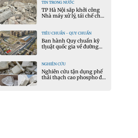
TIN TRONG NƯỚC
TP Hà Nội sắp khởi công
Nhà máy xử lý, tái chế chất
thải xây dựng tại Đông
Anh
TIÊU CHUẨN - QUY CHUẨN
Ban hành Quy chuẩn kỹ
thuật quốc gia về đường
sắt đô thị
NGHIÊN CỨU
Nghiên cứu tận dụng phế
thải thạch cao phospho để
sản xuất gạch bê tông