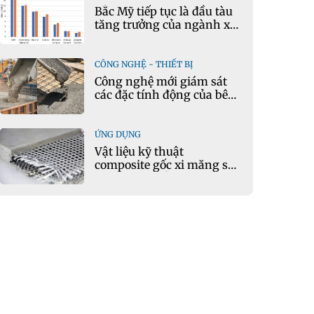
Bắc Mỹ tiếp tục là đầu tàu
tăng trưởng của ngành xi
măng
CÔNG NGHỆ - THIẾT BỊ
Công nghệ mới giám sát
các đặc tính động của bê
tông theo thời gian thực
ỨNG DỤNG
Vật liệu kỹ thuật
composite gốc xi măng sử
dụng cát nhiễm mặn và
phụ gia khoáng: Ứng dụng
trong xây dựng hạ tầng
giao thông