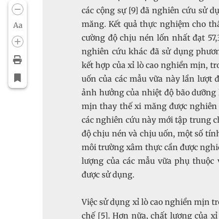
các cộng sự [9] đã nghiên cứu sử dụ
măng. Kết quả thực nghiệm cho th
Aa
cường độ chịu nén lốn nhất đạt 57,
nghiên cứu khác đã sử dụng phươn
kết hợp của xỉ lò cao nghiền mịn, tr
uốn của các mẫu vữa này lần lượt đ
ảnh hưởng của nhiệt độ bão dưỡng 
mịn thay thế xi măng được nghiên 
các nghiên cứu này mới tập trung c
độ chịu nén và chịu uốn, một số tín
môi trường xâm thực cần được nghiên
lượng của các mẫu vữa phụ thuộc 
được sử dụng.
Việc sử dụng xỉ lò cao nghiền mịn t
chế [5]. Hơn nữa, chất lượng của x