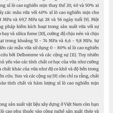
ng xỉ lò cao nghiền mịn thay thế 20, 40 và 50% xi
ấy các mâu vữa vối 40% xỉ lò cao nghiền mịn cho
3 MPa và 69,7 MPa tại 28 và 56 ngày tuổi [9]. Một
g pháp kiềm kích hoạt trong sản xuất vữa vối sự
o bay và silica fume [10], cường độ chịu nén và chịu
ạt trong khoảng 51 - 74 MPa và 6,6 - 9,8 MPa. Sự
lên các mẫu vữa sử dụng 0 - 80% xỉ lò cao nghiền
cứu bởi Delhomme và các cộng sự [11]. Tuy nhiên
hủ yếu vào các tính chất cơ học của vữa như cường
h chất khác của vữa như độ co khô và độ bền trong
 cứu. Yun và các cộng sự [9] còn chỉ ra rằng, chất
vào tính chất và hàm lượng xỉ lò cao nghiền mịn
rong sản xuất vật liệu xây dựng ở Việt Nam còn hạn
ỉ lò cao phụ thuộc vào công nghệ sản xuất thép và