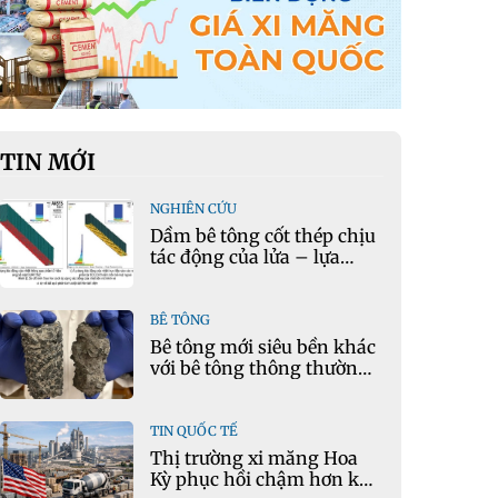
TIN MỚI
NGHIÊN CỨU
Dầm bê tông cốt thép chịu
tác động của lửa – lựa
chọn phần tử cho mô hình
nhiệt học trong Ansys
BÊ TÔNG
Bê tông mới siêu bền khác
với bê tông thông thường
như thế nào?
TIN QUỐC TẾ
Thị trường xi măng Hoa
Kỳ phục hồi chậm hơn kỳ