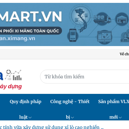
Về ch
Quy định pháp
Công nghệ - Thiết
Sản phẩm VL
luật
bị
mới
c tính vữa xây dựng sử dụng xỉ lò cao nghiền ...