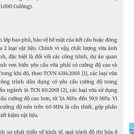
1.000 Culông).
lớp bao phủ, bảo vệ bề mặt của kết cấu hoặc đóng
 2 loại vật liệu. Chính vì vậy, chất lượng vữa ảnh
h, đặc biệt là đối vối các công trình, dự án quan
ình ven biển yêu cầu vữa phải có cường độ cao và
ng khi đó, theo TCVN 4314:2003 [1], các loại vữa
công trình dân dụng có yêu cầu cường độ trong
ẩn ngành 14 TCN 80:2001 [2], các loại vữa sử dụng
cầu cường độ cao hơn, từ 7,4 MPa đến 59,9 MPa. Vì
ó cường độ nén trên 60 MPa là cần thiết, góp phần
ết kiệm vật liệu.
sự phát triển về kinh tế, quá trình đô thị hóa ở