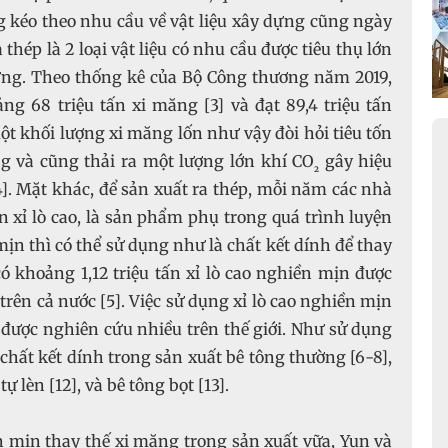
 kéo theo nhu cầu về vật liệu xây dựng cũng ngày
thép là 2 loại vật liệu có nhu cầu được tiêu thụ lớn
ng. Theo thống kê của Bộ Công thương năm 2019,
ng 68 triệu tấn xi măng [3] và đạt 89,4 triệu tấn
t khối lượng xi măng lốn như vậy đòi hỏi tiêu tốn
g và cũng thải ra một lượng lớn khí CO
gây hiệu
₂
]. Mặt khác, để sản xuất ra thép, mỗi năm các nhà
 xỉ lò cao, là sản phẩm phụ trong quá trình luyện
mịn thì có thể sử dụng như là chất kết dính để thay
 khoảng 1,12 triệu tấn xỉ lò cao nghiền mịn được
trên cả nước [5]. Việc sử dụng xỉ lò cao nghiền mịn
 được nghiên cứu nhiều trên thế giới. Như sử dụng
hất kết dính trong sản xuất bê tông thường [6-8],
ự lèn [12], và bê tông bọt [13].
ền mịn thay thế xi măng trong sản xuất vữa, Yun và