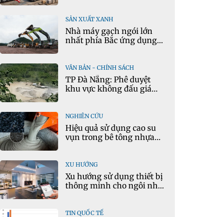
vọng
SẢN XUẤT XANH
Nhà máy gạch ngói lớn
nhất phía Bắc ứng dụng
mô hình kinh tế tuần
hoàn
VĂN BẢN - CHÍNH SÁCH
TP Đà Nẵng: Phê duyệt
khu vực không đấu giá
quyền khai thác khoáng
sản mỏ đá Khe Rọm
NGHIÊN CỨU
Hiệu quả sử dụng cao su
vụn trong bê tông nhựa
chặt tái chế nóng
XU HƯỚNG
Xu hướng sử dụng thiết bị
thông minh cho ngôi nhà
hiện đại
TIN QUỐC TẾ