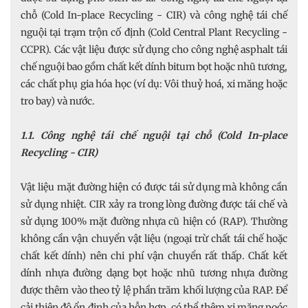
chỗ (Cold In-place Recycling - CIR) và công nghệ tái chế
nguội tại trạm trộn cố định (Cold Central Plant Recycling -
CCPR). Các vật liệu được sử dụng cho công nghệ asphalt tái
chế nguội bao gồm chất kết dính bitum bọt hoặc nhũ tương,
các chất phụ gia hóa học (ví dụ: Vôi thuỷ hoá, xi măng hoặc
tro bay) và nước.
1.1. Công nghệ tái chế nguội tại chỗ (Cold In-place
Recycling - CIR)
Vật liệu mặt đường hiện có được tái sử dụng mà không cần
sử dụng nhiệt. CIR xảy ra trong lòng đường được tái chế và
sử dụng 100% mặt đường nhựa cũ hiện có (RAP). Thường
không cần vận chuyển vật liệu (ngoại trừ chất tái chế hoặc
chất kết dính) nên chi phí vận chuyển rất thấp. Chất kết
dính nhựa đường dạng bọt hoặc nhũ tương nhựa đường
được thêm vào theo tỷ lệ phần trăm khối lượng của RAP. Để
cải thiện độ ổn định của hỗn hợp, có thể thêm xi măng poóc