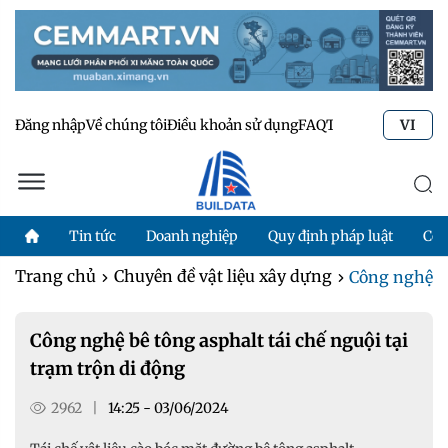
Đăng nhập
Về chúng tôi
Điều khoản sử dụng
FAQ
Tư vấn kỹ thuật
Li
VI
Tin tức
Doanh nghiệp
Quy định pháp luật
Côn
Trang chủ
Chuyên đề vật liệu xây dựng
Công nghệ bê 
Công nghệ bê tông asphalt tái chế nguội tại
trạm trộn di động
2962
|
14:25 - 03/06/2024