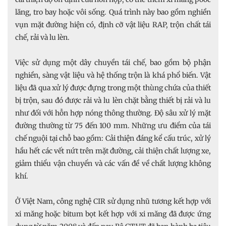
lăng, tro bay hoặc vôi sống. Quá trình này bao gồm nghiền
vụn mặt đường hiện có, định cỡ vật liệu RAP, trộn chất tái
chế, rải và lu lèn.
Việc sử dụng một dây chuyền tái chế, bao gồm bộ phận
nghiền, sàng vật liệu và hệ thống trộn là khá phổ biến. Vật
liệu đã qua xử lý được đựng trong một thùng chứa của thiết
bị trộn, sau đó được rải và lu lèn chặt bằng thiết bị rải và lu
như đối với hỗn hợp nóng thông thường. Độ sâu xử lý mặt
đường thường từ 75 đến 100 mm. Những ưu điểm của tái
chế nguội tại chỗ bao gồm: Cải thiện đáng kể cấu trúc, xử lý
hầu hết các vết nứt trên mặt đường, cải thiện chất lượng xe,
giảm thiểu vận chuyển và các vấn đề về chất lượng không
khí.
Ở Việt Nam, công nghệ CIR sử dụng nhũ tương kết hợp với
xi măng hoặc bitum bọt kết hợp với xi măng đã được ứng