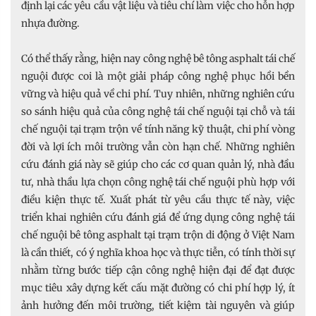
định lại các yêu cầu vật liệu và tiêu chí làm việc cho hỗn hợp
nhựa đường.
Có thể thấy rằng, hiện nay công nghệ bê tông asphalt tái chế
nguội được coi là một giải pháp công nghệ phục hồi bền
vững và hiệu quả về chi phí. Tuy nhiên, những nghiên cứu
so sánh hiệu quả của công nghệ tái chế nguội tại chỗ và tái
chế nguội tại trạm trộn về tính năng kỹ thuật, chi phí vòng
đời và lợi ích môi trường vẫn còn hạn chế. Những nghiên
cứu đánh giá này sẽ giúp cho các cơ quan quản lý, nhà đầu
tư, nhà thầu lựa chọn công nghệ tái chế nguội phù hợp với
điều kiện thực tế. Xuất phát từ yêu cầu thực tế này, việc
triển khai nghiên cứu đánh giá để ứng dụng công nghệ tái
chế nguội bê tông asphalt tại trạm trộn di động ở Việt Nam
là cần thiết, có ý nghĩa khoa học và thực tiễn, có tính thời sự
nhằm từng bước tiếp cận công nghệ hiện đại để đạt được
mục tiêu xây dựng kết cấu mặt đường có chi phí hợp lý, ít
ảnh hưởng đến môi trường, tiết kiệm tài nguyên và giúp