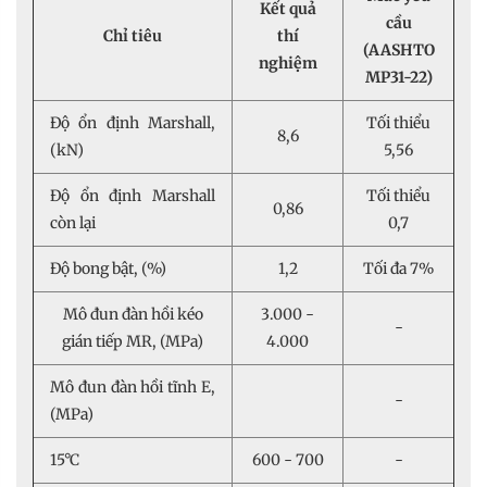
Kết quả
cầu
Chỉ tiêu
thí
(AASHTO
nghiệm
MP31-22)
Độ ổn định Marshall,
Tối thiểu
8,6
(kN)
5,56
Độ ổn định Marshall
Tối thiểu
0,86
còn lại
0,7
Độ bong bật, (%)
1,2
Tối đa 7%
Mô đun đàn hồi kéo
3.000 -
-
gián tiếp MR, (MPa)
4.000
Mô đun đàn hồi tĩnh E,
-
(MPa)
15°C
600 - 700
-