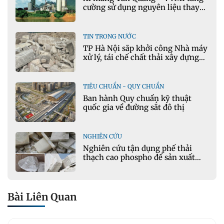
cường sử dụng nguyên liệu thay
thế trong sản xuất xi măng
TIN TRONG NƯỚC
TP Hà Nội sắp khởi công Nhà máy
xử lý, tái chế chất thải xây dựng
tại Đông Anh
TIÊU CHUẨN - QUY CHUẨN
Ban hành Quy chuẩn kỹ thuật
quốc gia về đường sắt đô thị
NGHIÊN CỨU
Nghiên cứu tận dụng phế thải
thạch cao phospho để sản xuất
gạch bê tông
Bài Liên Quan