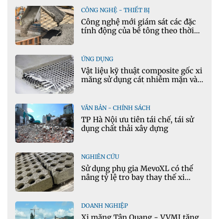
CÔNG NGHỆ - THIẾT BỊ
Công nghệ mới giám sát các đặc
tính động của bê tông theo thời
gian thực
ỨNG DỤNG
Vật liệu kỹ thuật composite gốc xi
măng sử dụng cát nhiễm mặn và
phụ gia khoáng: Ứng dụng trong
xây dựng hạ tầng giao thông
VĂN BẢN - CHÍNH SÁCH
TP Hà Nội ưu tiên tái chế, tái sử
dụng chất thải xây dựng
NGHIÊN CỨU
Sử dụng phụ gia MevoXL có thể
nâng tỷ lệ tro bay thay thế xi
măng portland trong bê tông
DOANH NGHIỆP
Xi măng Tân Quang - VVMI tăng