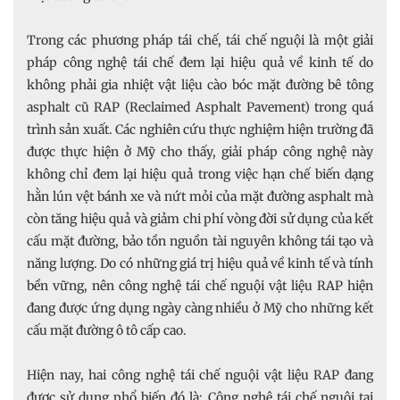
Trong các phương pháp tái chế, tái chế nguội là một giải
pháp công nghệ tái chế đem lại hiệu quả về kinh tế do
không phải gia nhiệt vật liệu cào bóc mặt đường bê tông
asphalt cũ RAP (Reclaimed Asphalt Pavement) trong quá
trình sản xuất. Các nghiên cứu thực nghiệm hiện trường đã
được thực hiện ở Mỹ cho thấy, giải pháp công nghệ này
không chỉ đem lại hiệu quả trong việc hạn chế biến dạng
hằn lún vệt bánh xe và nứt mỏi của mặt đường asphalt mà
còn tăng hiệu quả và giảm chi phí vòng đời sử dụng của kết
cấu mặt đường, bảo tồn nguồn tài nguyên không tái tạo và
năng lượng. Do có những giá trị hiệu quả về kinh tế và tính
bền vững, nên công nghệ tái chế nguội vật liệu RAP hiện
đang được ứng dụng ngày càng nhiều ở Mỹ cho những kết
cấu mặt đường ô tô cấp cao.
Hiện nay, hai công nghệ tái chế nguội vật liệu RAP đang
được sử dụng phổ biến đó là: Công nghệ tái chế nguội tại