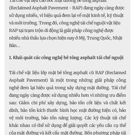
Tái chế vật liệu cào bóc mặt đường bê tông asphalt
(Reclaimed Asphalt Pavement - RAP) đang ngày càng được
sử dụng nhiều, vì hiệu quả đem lại về mặt kinh tế, kỹ thuật
và môi trường. Trong đó, công nghệ tái chế nguội vật liệu
RAP tại trạm trộn di động là giải pháp công nghệ được
nhiều nhà thầu lựa chọn hiện nay ở Mỹ, Trung Quốc, Nhật
Bản...
1. Khái quát các công nghệ bê tông asphalt tái chế nguội
Tái chế vật liệu lớp mặt bê tông asphalt cũ RAP (Reclamed
Asphalt Pavement) là một trong những giải pháp công
nghệ đem lại hiệu quả trong xây dựng mặt đường. Tái chế
đang ngày càng được sử dụng nhiều hơn vì những ưu điểm
sau: Giảm chi phí xây dựng, bảo tồn cốt liệu và chất kết
dính, bảo tồn kích thước hình học mặt đường hiện có, bảo
vệ môi trường, bảo tồn năng lượng. Các kỹ thuật tái chế
khác nhau có thể sử dụng để giải quyết các yêu cầu cụ thể
của mặt đường và kết cấu mặt đường. Bốn phương pháp tái