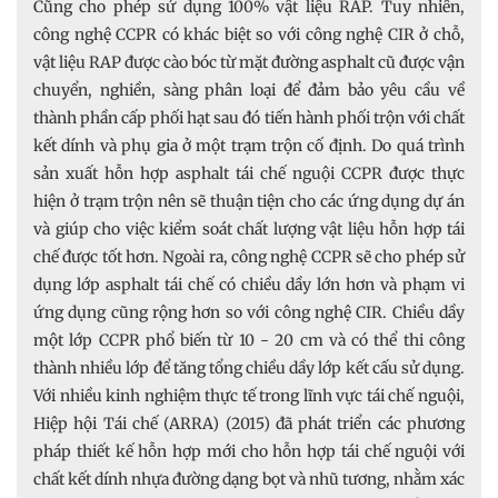
Cũng cho phép sử dụng 100% vật liệu RAP. Tuy nhiên,
công nghệ CCPR có khác biệt so với công nghệ CIR ở chỗ,
vật liệu RAP được cào bóc từ mặt đường asphalt cũ được vận
chuyển, nghiền, sàng phân loại để đảm bảo yêu cầu về
thành phần cấp phối hạt sau đó tiến hành phối trộn với chất
kết dính và phụ gia ở một trạm trộn cố định. Do quá trình
sản xuất hỗn hợp asphalt tái chế nguội CCPR được thực
hiện ở trạm trộn nên sẽ thuận tiện cho các ứng dụng dự án
và giúp cho việc kiểm soát chất lượng vật liệu hỗn hợp tái
chế được tốt hơn. Ngoài ra, công nghệ CCPR sẽ cho phép sử
dụng lớp asphalt tái chế có chiều dầy lớn hơn và phạm vi
ứng dụng cũng rộng hơn so với công nghệ CIR. Chiều dầy
một lớp CCPR phổ biến từ 10 - 20 cm và có thể thi công
thành nhiều lớp để tăng tổng chiều dầy lớp kết cấu sử dụng.
Với nhiều kinh nghiệm thực tế trong lĩnh vực tái chế nguội,
Hiệp hội Tái chế (ARRA) (2015) đã phát triển các phương
pháp thiết kế hỗn hợp mới cho hỗn hợp tái chế nguội với
chất kết dính nhựa đường dạng bọt và nhũ tương, nhằm xác