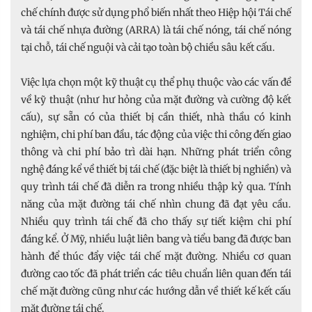
chế chính được sử dụng phổ biến nhất theo Hiệp hội Tái chế
và tái chế nhựa đường (ARRA) là tái chế nóng, tái chế nóng
tại chỗ, tái chế nguội và cải tạo toàn bộ chiều sâu kết cấu.
Việc lựa chọn một kỹ thuật cụ thể phụ thuộc vào các vấn đề
về kỹ thuật (như hư hỏng của mặt đường và cường độ kết
cấu), sự sẵn có của thiết bị cần thiết, nhà thầu có kinh
nghiệm, chi phí ban đầu, tác động của việc thi công đến giao
thông và chi phí bảo trì dài hạn. Những phát triển công
nghệ đáng kể về thiết bị tái chế (đặc biệt là thiết bị nghiền) và
quy trình tái chế đã diễn ra trong nhiều thập kỷ qua. Tính
năng của mặt đường tái chế nhìn chung đã đạt yêu cầu.
Nhiều quy trình tái chế đã cho thấy sự tiết kiệm chi phí
đáng kể. Ở Mỹ, nhiều luật liên bang và tiểu bang đã được ban
hành để thúc đẩy việc tái chế mặt đường. Nhiều cơ quan
đường cao tốc đã phát triển các tiêu chuẩn liên quan đến tái
chế mặt đường cũng như các hướng dẫn về thiết kế kết cấu
mặt đường tái chế.