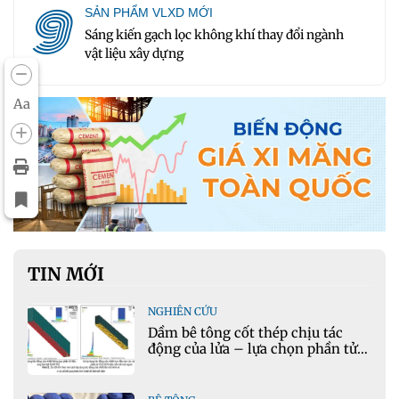
9
SẢN PHẨM VLXD MỚI
Sáng kiến gạch lọc không khí thay đổi ngành
vật liệu xây dựng
Aa
TIN MỚI
NGHIÊN CỨU
Dầm bê tông cốt thép chịu tác
động của lửa – lựa chọn phần tử
cho mô hình nhiệt học trong
Ansys