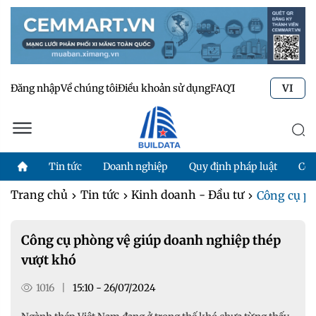
Đăng nhập
Về chúng tôi
Điều khoản sử dụng
FAQ
Tư vấn kỹ thuật
Li
VI
Tin tức
Doanh nghiệp
Quy định pháp luật
Côn
Trang chủ
Tin tức
Kinh doanh - Đầu tư
Công cụ ph
Công cụ phòng vệ giúp doanh nghiệp thép
vượt khó
1016
|
15:10 - 26/07/2024