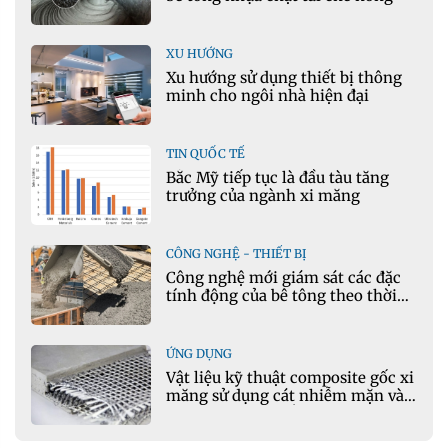
XU HƯỚNG
Xu hướng sử dụng thiết bị thông
minh cho ngôi nhà hiện đại
TIN QUỐC TẾ
Bắc Mỹ tiếp tục là đầu tàu tăng
trưởng của ngành xi măng
CÔNG NGHỆ - THIẾT BỊ
Công nghệ mới giám sát các đặc
tính động của bê tông theo thời
gian thực
ỨNG DỤNG
Vật liệu kỹ thuật composite gốc xi
măng sử dụng cát nhiễm mặn và
phụ gia khoáng: Ứng dụng trong
xây dựng hạ tầng giao thông