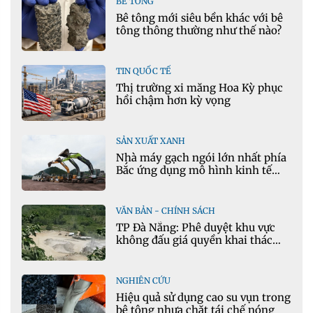
BÊ TÔNG
Bê tông mới siêu bền khác với bê
tông thông thường như thế nào?
TIN QUỐC TẾ
Thị trường xi măng Hoa Kỳ phục
hồi chậm hơn kỳ vọng
SẢN XUẤT XANH
Nhà máy gạch ngói lớn nhất phía
Bắc ứng dụng mô hình kinh tế
tuần hoàn
VĂN BẢN - CHÍNH SÁCH
TP Đà Nẵng: Phê duyệt khu vực
không đấu giá quyền khai thác
khoáng sản mỏ đá Khe Rọm
NGHIÊN CỨU
Hiệu quả sử dụng cao su vụn trong
bê tông nhựa chặt tái chế nóng