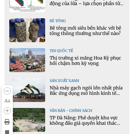
động của lửa – lựa chọn phần tử
cho mô hình nhiệt học trong
Ansys
BÊ TÔNG
Bê tông mới siêu bền khác với bê
tông thông thường như thế nào?
TIN QUỐC TẾ
Thị trường xi măng Hoa Kỳ phục
hồi chậm hơn kỳ vọng
SẢN XUẤT XANH
Nhà máy gạch ngói lớn nhất phía
Bắc ứng dụng mô hình kinh tế
tuần hoàn
Aa
VĂN BẢN - CHÍNH SÁCH
TP Đà Nẵng: Phê duyệt khu vực
không đấu giá quyền khai thác
khoáng sản mỏ đá Khe Rọm