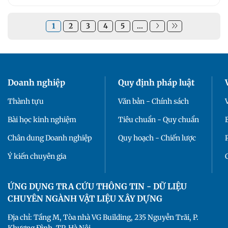
1
2
3
4
5
...
Doanh nghiệp
Quy định pháp luật
Thành tựu
Văn bản - Chính sách
Bài học kinh nghiệm
Tiêu chuẩn - Quy chuẩn
Chân dung Doanh nghiệp
Quy hoạch - Chiến lược
Ý kiến chuyên gia
ỨNG DỤNG TRA CỨU THÔNG TIN - DỮ LIỆU
CHUYÊN NGÀNH VẬT LIỆU XÂY DỰNG
Địa chỉ: Tầng M, Tòa nhà VG Building, 235 Nguyễn Trãi, P.
Khương Đình, TP. Hà Nội