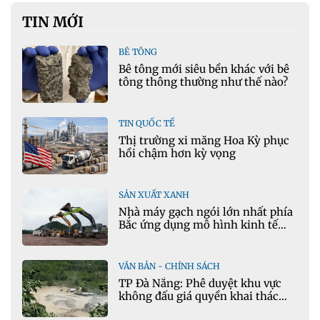
TIN MỚI
BÊ TÔNG
Bê tông mới siêu bền khác với bê
tông thông thường như thế nào?
TIN QUỐC TẾ
Thị trường xi măng Hoa Kỳ phục
hồi chậm hơn kỳ vọng
SẢN XUẤT XANH
Nhà máy gạch ngói lớn nhất phía
Bắc ứng dụng mô hình kinh tế
tuần hoàn
VĂN BẢN - CHÍNH SÁCH
TP Đà Nẵng: Phê duyệt khu vực
không đấu giá quyền khai thác
khoáng sản mỏ đá Khe Rọm