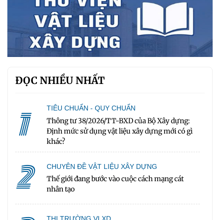
ĐỌC NHIỀU NHẤT
1
TIÊU CHUẨN - QUY CHUẨN
Thông tư 38/2026/TT-BXD của Bộ Xây dựng:
Định mức sử dụng vật liệu xây dựng mới có gì
khác?
2
CHUYÊN ĐỀ VẬT LIỆU XÂY DỰNG
Thế giới đang bước vào cuộc cách mạng cát
nhân tạo
THỊ TRƯỜNG VLXD