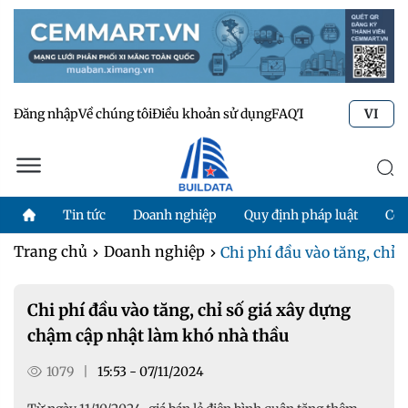
Đăng nhập
Về chúng tôi
Điều khoản sử dụng
FAQ
Tư vấn kỹ thuật
Li
VI
Tin tức
Doanh nghiệp
Quy định pháp luật
Côn
Trang chủ
Doanh nghiệp
Chi phí đầu vào tăng, chỉ s
Chi phí đầu vào tăng, chỉ số giá xây dựng
chậm cập nhật làm khó nhà thầu
1079
|
15:53 - 07/11/2024