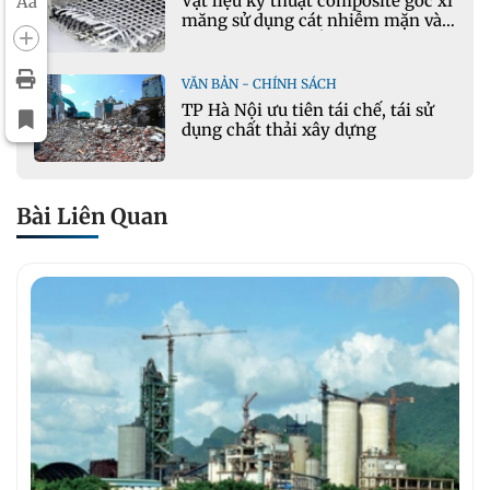
Vật liệu kỹ thuật composite gốc xi
Aa
măng sử dụng cát nhiễm mặn và
phụ gia khoáng: Ứng dụng trong
xây dựng hạ tầng giao thông
VĂN BẢN - CHÍNH SÁCH
TP Hà Nội ưu tiên tái chế, tái sử
dụng chất thải xây dựng
Bài Liên Quan