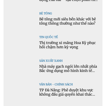
cho mô hình nhiệt học trong
Ansys
BÊ TÔNG
Bê tông mới siêu bền khác với bê
tông thông thường như thế nào?
TIN QUỐC TẾ
Thị trường xi măng Hoa Kỳ phục
hồi chậm hơn kỳ vọng
SẢN XUẤT XANH
Nhà máy gạch ngói lớn nhất phía
Bắc ứng dụng mô hình kinh tế
tuần hoàn
VĂN BẢN - CHÍNH SÁCH
TP Đà Nẵng: Phê duyệt khu vực
không đấu giá quyền khai thác
khoáng sản mỏ đá Khe Rọm