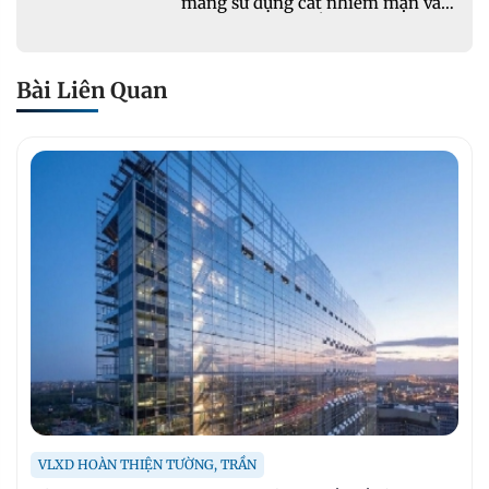
măng sử dụng cát nhiễm mặn và
phụ gia khoáng: Ứng dụng trong
xây dựng hạ tầng giao thông
Bài Liên Quan
VLXD HOÀN THIỆN TƯỜNG, TRẦN