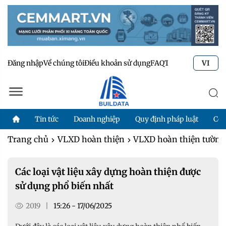
Đăng nhập
Về chúng tôi
Điều khoản sử dụng
FAQ
Tư vấn kỹ thuật
Li
VI
Tin tức
Doanh nghiệp
Quy định pháp luật
Côn
Trang chủ
VLXD hoàn thiện
VLXD hoàn thiện tường,
Các loại vật liệu xây dựng hoàn thiện được
sử dụng phổ biến nhất
2019
|
15:26 - 17/06/2025