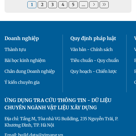
1
2
3
4
5
...
Doanh nghiệp
Quy định pháp luật
Thành tựu
Văn bản - Chính sách
Bài học kinh nghiệm
Tiêu chuẩn - Quy chuẩn
Chân dung Doanh nghiệp
Quy hoạch - Chiến lược
Ý kiến chuyên gia
ỨNG DỤNG TRA CỨU THÔNG TIN - DỮ LIỆU
CHUYÊN NGÀNH VẬT LIỆU XÂY DỰNG
Địa chỉ: Tầng M, Tòa nhà VG Building, 235 Nguyễn Trãi, P.
Khương Đình, TP. Hà Nội
Email: build.data@ximang.vn