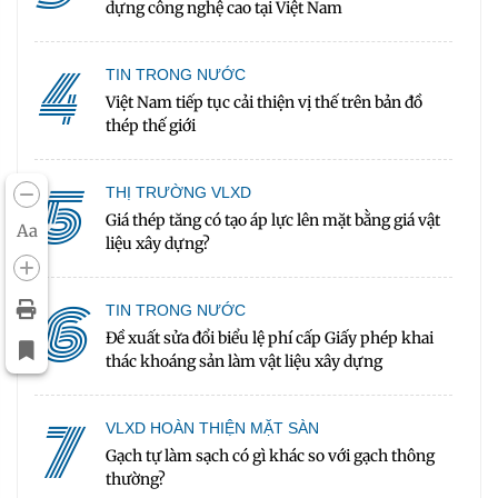
dựng công nghệ cao tại Việt Nam
4
TIN TRONG NƯỚC
Việt Nam tiếp tục cải thiện vị thế trên bản đồ
thép thế giới
5
THỊ TRƯỜNG VLXD
Giá thép tăng có tạo áp lực lên mặt bằng giá vật
Aa
liệu xây dựng?
6
TIN TRONG NƯỚC
Đề xuất sửa đổi biểu lệ phí cấp Giấy phép khai
thác khoáng sản làm vật liệu xây dựng
7
VLXD HOÀN THIỆN MẶT SÀN
Gạch tự làm sạch có gì khác so với gạch thông
thường?