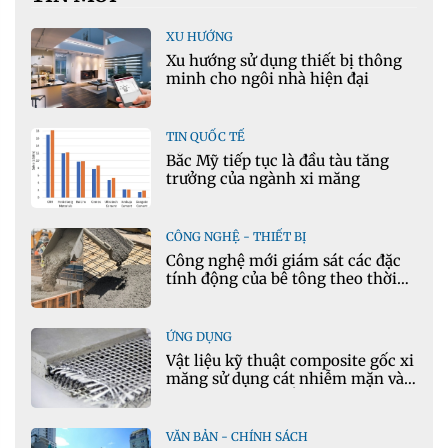
XU HƯỚNG
Xu hướng sử dụng thiết bị thông
minh cho ngôi nhà hiện đại
TIN QUỐC TẾ
Bắc Mỹ tiếp tục là đầu tàu tăng
trưởng của ngành xi măng
CÔNG NGHỆ - THIẾT BỊ
Công nghệ mới giám sát các đặc
tính động của bê tông theo thời
gian thực
ỨNG DỤNG
Vật liệu kỹ thuật composite gốc xi
măng sử dụng cát nhiễm mặn và
phụ gia khoáng: Ứng dụng trong
xây dựng hạ tầng giao thông
VĂN BẢN - CHÍNH SÁCH