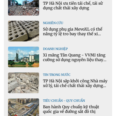
TP Hà Nội ưu tiên tái chế, tái sử
dụng chất thải xây dựng
NGHIÊN CỨU
Sử dụng phụ gia MevoXL có thể
nâng tỷ lệ tro bay thay thế xi
măng portland trong bê tông
DOANH NGHIỆP
Xi măng Tân Quang - VVMI tăng
cường sử dụng nguyên liệu thay
thế trong sản xuất xi măng
TIN TRONG NƯỚC
TP Hà Nội sắp khởi công Nhà máy
xử lý, tái chế chất thải xây dựng
tại Đông Anh
TIÊU CHUẨN - QUY CHUẨN
Ban hành Quy chuẩn kỹ thuật
quốc gia về đường sắt đô thị