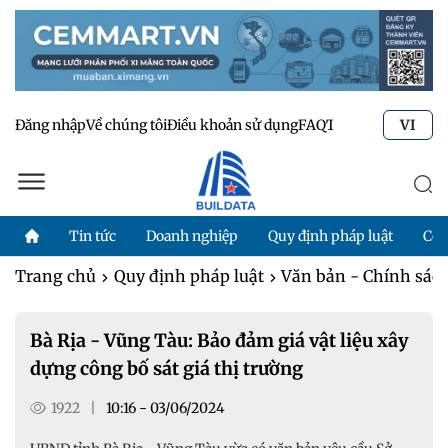
Đăng nhập
Về chúng tôi
Điều khoản sử dụng
FAQ
Tư vấn kỹ thuật
Li
VI
Tin tức
Doanh nghiệp
Quy định pháp luật
Côn
Trang chủ
Quy định pháp luật
Văn bản - Chính sác
Bà Rịa - Vũng Tàu: Bảo đảm giá vật liệu xây
dựng công bố sát giá thị trường
1922
|
10:16 - 03/06/2024