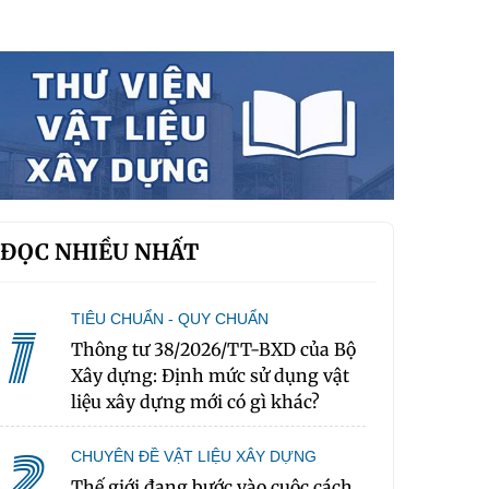
ĐỌC NHIỀU NHẤT
TIÊU CHUẨN - QUY CHUẨN
1
Thông tư 38/2026/TT-BXD của Bộ
Xây dựng: Định mức sử dụng vật
liệu xây dựng mới có gì khác?
2
CHUYÊN ĐỀ VẬT LIỆU XÂY DỰNG
Thế giới đang bước vào cuộc cách