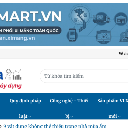
Về ch
Quy định pháp
Công nghệ - Thiết
Sản phẩm VL
luật
bị
mới
9 vật dụng không thể thiếu trong nhà mùa ẩm