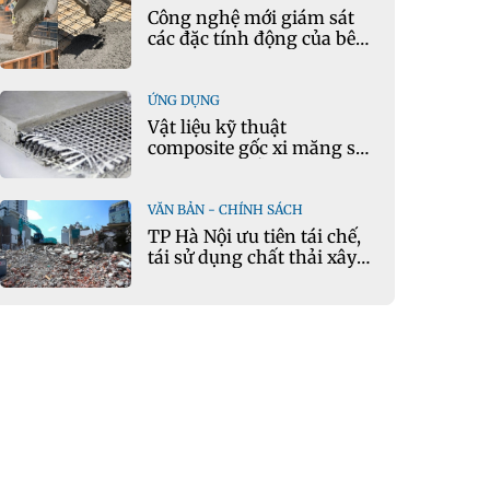
Công nghệ mới giám sát
các đặc tính động của bê
tông theo thời gian thực
ỨNG DỤNG
Vật liệu kỹ thuật
composite gốc xi măng sử
dụng cát nhiễm mặn và
phụ gia khoáng: Ứng dụng
trong xây dựng hạ tầng
VĂN BẢN - CHÍNH SÁCH
giao thông
TP Hà Nội ưu tiên tái chế,
tái sử dụng chất thải xây
dựng