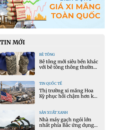
TIN MỚI
BÊ TÔNG
Bê tông mới siêu bền khác
với bê tông thông thường
như thế nào?
TIN QUỐC TẾ
Thị trường xi măng Hoa
Kỳ phục hồi chậm hơn kỳ
vọng
SẢN XUẤT XANH
Nhà máy gạch ngói lớn
nhất phía Bắc ứng dụng