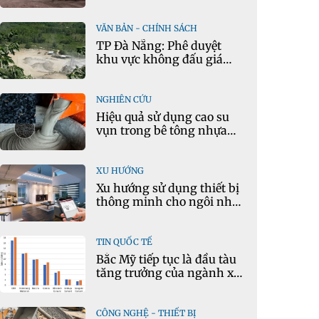
mô hình kinh tế tuần
hoàn
VĂN BẢN - CHÍNH SÁCH
TP Đà Nẵng: Phê duyệt
khu vực không đấu giá
quyền khai thác khoáng
sản mỏ đá Khe Rọm
NGHIÊN CỨU
Hiệu quả sử dụng cao su
vụn trong bê tông nhựa
chặt tái chế nóng
XU HƯỚNG
Xu hướng sử dụng thiết bị
thông minh cho ngôi nhà
hiện đại
TIN QUỐC TẾ
Bắc Mỹ tiếp tục là đầu tàu
tăng trưởng của ngành xi
măng
CÔNG NGHỆ - THIẾT BỊ