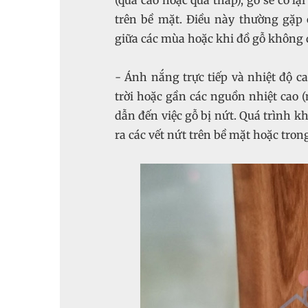
(quá cao hoặc quá thấp), gỗ sẽ co l
trên bề mặt. Điều này thường gặp
giữa các mùa hoặc khi đồ gỗ không 
- Ánh nắng trực tiếp và nhiệt độ c
trời hoặc gần các nguồn nhiệt cao (
dẫn đến việc gỗ bị nứt. Quá trình k
ra các vết nứt trên bề mặt hoặc tron