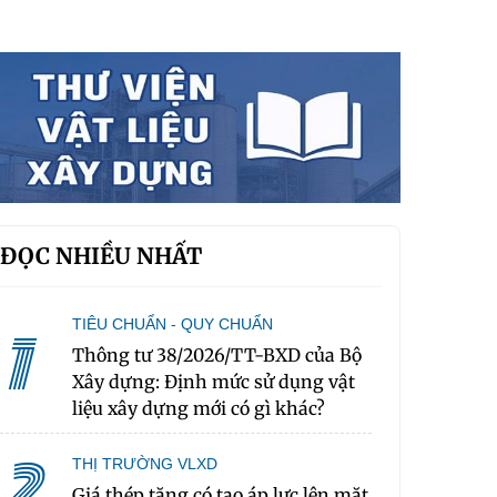
ĐỌC NHIỀU NHẤT
TIÊU CHUẨN - QUY CHUẨN
1
Thông tư 38/2026/TT-BXD của Bộ
Xây dựng: Định mức sử dụng vật
liệu xây dựng mới có gì khác?
2
THỊ TRƯỜNG VLXD
Giá thép tăng có tạo áp lực lên mặt