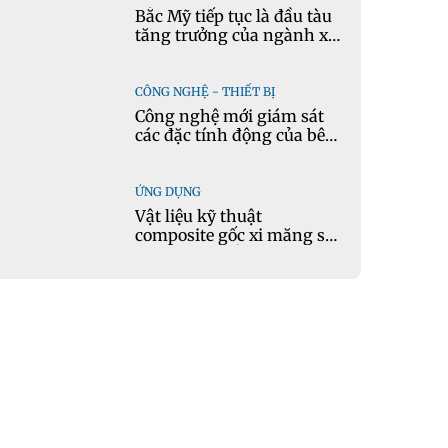
Bắc Mỹ tiếp tục là đầu tàu
tăng trưởng của ngành xi
măng
CÔNG NGHỆ - THIẾT BỊ
Công nghệ mới giám sát
các đặc tính động của bê
tông theo thời gian thực
ỨNG DỤNG
Vật liệu kỹ thuật
composite gốc xi măng sử
dụng cát nhiễm mặn và
phụ gia khoáng: Ứng dụng
trong xây dựng hạ tầng
giao thông