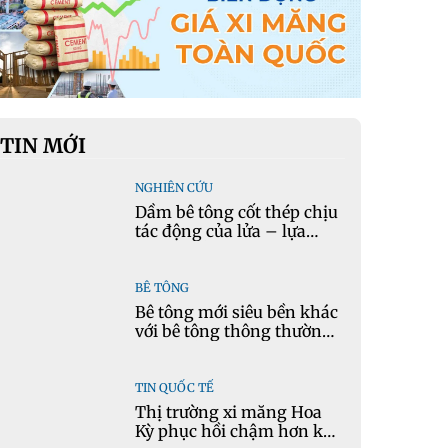
TIN MỚI
NGHIÊN CỨU
Dầm bê tông cốt thép chịu
tác động của lửa – lựa
chọn phần tử cho mô hình
nhiệt học trong Ansys
BÊ TÔNG
Bê tông mới siêu bền khác
với bê tông thông thường
như thế nào?
TIN QUỐC TẾ
Thị trường xi măng Hoa
Kỳ phục hồi chậm hơn kỳ