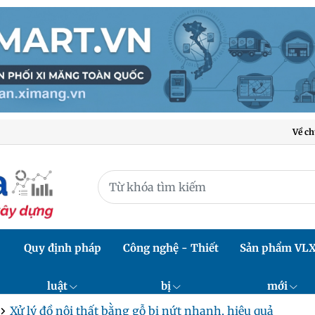
Về ch
Quy định pháp
Công nghệ - Thiết
Sản phẩm VL
luật
bị
mới
Xử lý đồ nội thất bằng gỗ bị nứt nhanh, hiệu quả