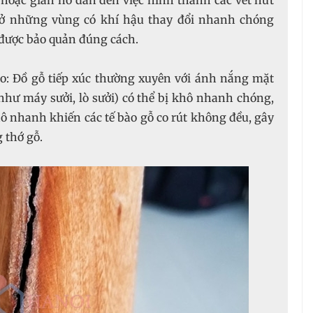
ại hoặc giãn nở dẫn đến việc hình thành các vết nứt
 ở những vùng có khí hậu thay đổi nhanh chóng
được bảo quản đúng cách.
ao: Đồ gỗ tiếp xúc thường xuyên với ánh nắng mặt
như máy sưởi, lò sưởi) có thể bị khô nhanh chóng,
hô nhanh khiến các tế bào gỗ co rút không đều, gây
g thớ gỗ.