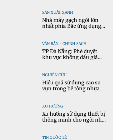
vọng
SẢN XUẤT XANH
Nhà máy gạch ngói lớn
nhất phía Bắc ứng dụng
mô hình kinh tế tuần
hoàn
VĂN BẢN - CHÍNH SÁCH
TP Đà Nẵng: Phê duyệt
khu vực không đấu giá
quyền khai thác khoáng
sản mỏ đá Khe Rọm
NGHIÊN CỨU
Hiệu quả sử dụng cao su
vụn trong bê tông nhựa
chặt tái chế nóng
XU HƯỚNG
Xu hướng sử dụng thiết bị
thông minh cho ngôi nhà
hiện đại
TIN QUỐC TẾ