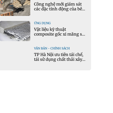
Công nghệ mới giám sát
các đặc tính động của bê
tông theo thời gian thực
ỨNG DỤNG
Vật liệu kỹ thuật
composite gốc xi măng sử
dụng cát nhiễm mặn và
phụ gia khoáng: Ứng dụng
trong xây dựng hạ tầng
VĂN BẢN - CHÍNH SÁCH
giao thông
TP Hà Nội ưu tiên tái chế,
tái sử dụng chất thải xây
dựng