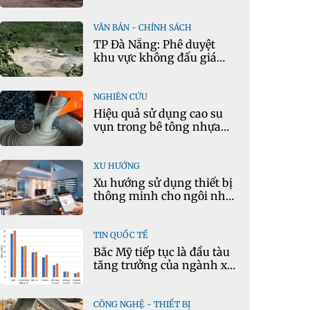
mô hình kinh tế tuần
hoàn
VĂN BẢN - CHÍNH SÁCH
TP Đà Nẵng: Phê duyệt
khu vực không đấu giá
quyền khai thác khoáng
sản mỏ đá Khe Rọm
NGHIÊN CỨU
Hiệu quả sử dụng cao su
vụn trong bê tông nhựa
chặt tái chế nóng
XU HƯỚNG
Xu hướng sử dụng thiết bị
thông minh cho ngôi nhà
hiện đại
TIN QUỐC TẾ
Bắc Mỹ tiếp tục là đầu tàu
tăng trưởng của ngành xi
măng
CÔNG NGHỆ - THIẾT BỊ