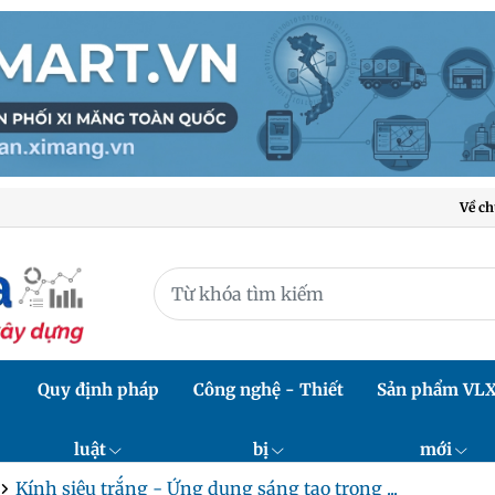
Về ch
Quy định pháp
Công nghệ - Thiết
Sản phẩm VL
luật
bị
mới
Kính siêu trắng - Ứng dụng sáng tạo trong ...