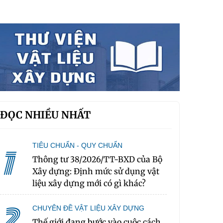
ĐỌC NHIỀU NHẤT
TIÊU CHUẨN - QUY CHUẨN
1
Thông tư 38/2026/TT-BXD của Bộ
Xây dựng: Định mức sử dụng vật
liệu xây dựng mới có gì khác?
2
CHUYÊN ĐỀ VẬT LIỆU XÂY DỰNG
Thế giới đang bước vào cuộc cách