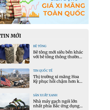
TIN MỚI
BÊ TÔNG
Bê tông mới siêu bền khác
với bê tông thông thường
như thế nào?
TIN QUỐC TẾ
Thị trường xi măng Hoa
Kỳ phục hồi chậm hơn kỳ
vọng
SẢN XUẤT XANH
Nhà máy gạch ngói lớn
nhất phía Bắc ứng dụng