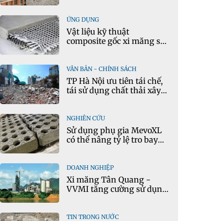
tông theo thời gian thực
ỨNG DỤNG
Vật liệu kỹ thuật
composite gốc xi măng sử
dụng cát nhiễm mặn và
phụ gia khoáng: Ứng dụng
trong xây dựng hạ tầng
VĂN BẢN - CHÍNH SÁCH
giao thông
TP Hà Nội ưu tiên tái chế,
tái sử dụng chất thải xây
dựng
NGHIÊN CỨU
Sử dụng phụ gia MevoXL
có thể nâng tỷ lệ tro bay
thay thế xi măng portland
trong bê tông
DOANH NGHIỆP
Xi măng Tân Quang -
VVMI tăng cường sử dụng
nguyên liệu thay thế trong
sản xuất xi măng
TIN TRONG NƯỚC