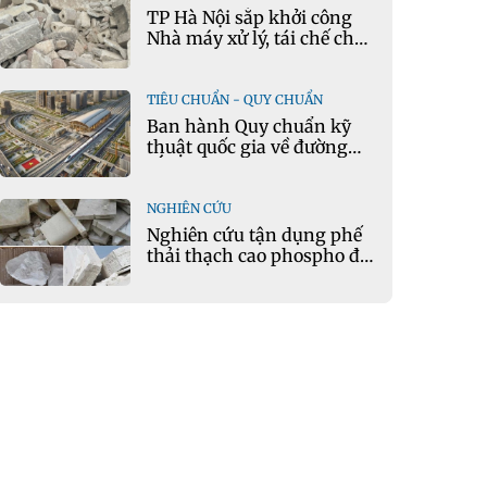
TP Hà Nội sắp khởi công
Nhà máy xử lý, tái chế chất
thải xây dựng tại Đông
Anh
TIÊU CHUẨN - QUY CHUẨN
Ban hành Quy chuẩn kỹ
thuật quốc gia về đường
sắt đô thị
NGHIÊN CỨU
Nghiên cứu tận dụng phế
thải thạch cao phospho để
sản xuất gạch bê tông