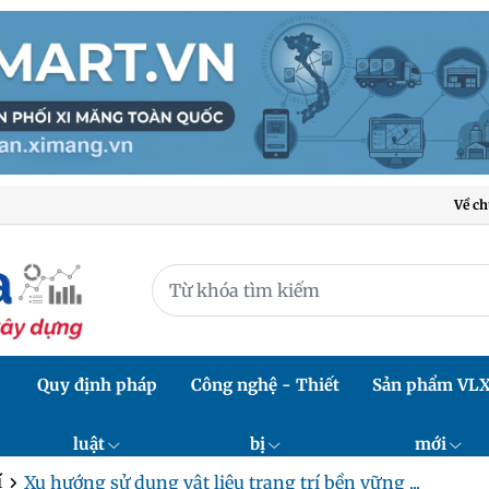
Về ch
Quy định pháp
Công nghệ - Thiết
Sản phẩm VL
luật
bị
mới
í
Xu hướng sử dụng vật liệu trang trí bền vững ...