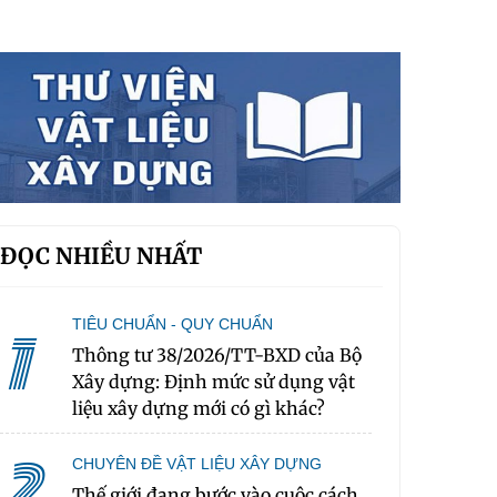
ĐỌC NHIỀU NHẤT
TIÊU CHUẨN - QUY CHUẨN
1
Thông tư 38/2026/TT-BXD của Bộ
Xây dựng: Định mức sử dụng vật
liệu xây dựng mới có gì khác?
2
CHUYÊN ĐỀ VẬT LIỆU XÂY DỰNG
Thế giới đang bước vào cuộc cách