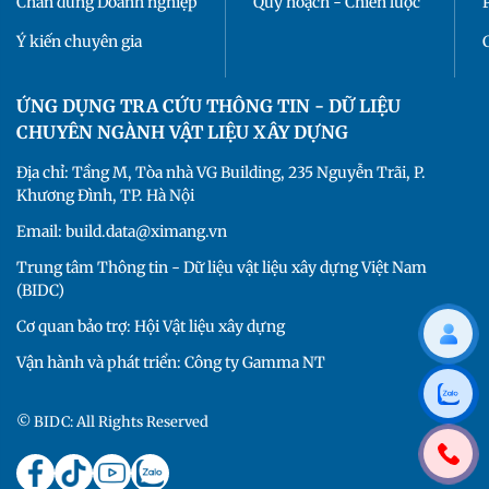
Chân dung Doanh nghiệp
Quy hoạch - Chiến lược
Ý kiến chuyên gia
ỨNG DỤNG TRA CỨU THÔNG TIN - DỮ LIỆU
CHUYÊN NGÀNH VẬT LIỆU XÂY DỰNG
Địa chỉ: Tầng M, Tòa nhà VG Building, 235 Nguyễn Trãi, P.
Khương Đình, TP. Hà Nội
Email: build.data@ximang.vn
Trung tâm Thông tin - Dữ liệu vật liệu xây dựng Việt Nam
(BIDC)
Cơ quan bảo trợ: Hội Vật liệu xây dựng
Vận hành và phát triển: Công ty Gamma NT
© BIDC: All Rights Reserved