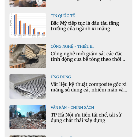
TIN QUỐC TẾ
Bắc Mỹ tiếp tục là đầu tàu tăng
trưởng của ngành xi măng
CÔNG NGHỆ - THIẾT BỊ
Công nghệ mới giám sát các đặc
tính động của bê tông theo thời
gian thực
ỨNG DỤNG
Vật liệu kỹ thuật composite gốc xi
măng sử dụng cát nhiễm mặn và
phụ gia khoáng: Ứng dụng trong
xây dựng hạ tầng giao thông
VĂN BẢN - CHÍNH SÁCH
TP Hà Nội ưu tiên tái chế, tái sử
dụng chất thải xây dựng