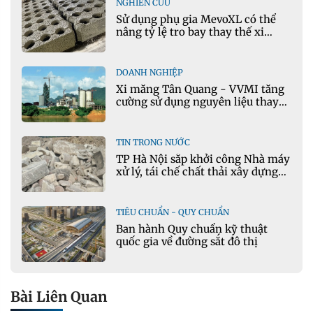
NGHIÊN CỨU
Sử dụng phụ gia MevoXL có thể
nâng tỷ lệ tro bay thay thế xi
măng portland trong bê tông
DOANH NGHIỆP
Xi măng Tân Quang - VVMI tăng
cường sử dụng nguyên liệu thay
thế trong sản xuất xi măng
TIN TRONG NƯỚC
TP Hà Nội sắp khởi công Nhà máy
xử lý, tái chế chất thải xây dựng
tại Đông Anh
TIÊU CHUẨN - QUY CHUẨN
Ban hành Quy chuẩn kỹ thuật
quốc gia về đường sắt đô thị
Bài Liên Quan