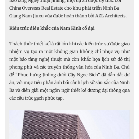
Bảo tàng Nghệ thuật Jinling, một dự án được ủy thác bởi
China Overseas Real Estate cho khu phát triển Ninh Ba
Giang Nam Jiuxu vừa được hoàn thành bởi AZL Architects.
Kiến trúc điêu khắc của Nam Kinh cổ đại
Thách thức thiết kế là rất lớn khi các kiến trúc sư được giao
nhiệm vụ tạo ra một không gian không chỉ phục vụ như
một bảo tàng nghệ thuật mà còn khắc họa lịch sử đô thị
phong phú và các truyền thống văn hóa của Ninh Ba. Chủ
đề “Phục hưng Jinling dưới Cây Ngọc Bích” đã dẫn dắt dự
án, với mục tiêu phản ánh bối cảnh lịch sử sâu sắc của Ninh
Ba và diễn giải một ngôn ngữ thiết kế đương đại thông qua
các cấu trúc gạch phức tạp.