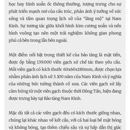
học hay hình xoắn ốc thông thường, tượng trưng cho sự
phát triển mạnh mẽ của cấu trúc, phản ánh ý tưởng về sức
sống và tầm quan trọng lịch sử của “lăng mộ” tại Nam
Kinh. Sự tương tác giữa khối hình kim cương xoắn và nền
hình vuông tạo nên một trải nghiệm không gian phong
phú cả bên trong lẫn bên ngoài.
Một điểm nổi bật trong thiết kế của bảo tàng là mặt tiền,
được ốp bằng 139.000 viên gạch sứ chế tác theo yêu cầu.
Mỗi viên gạch có kích thước 60x60x180mm, được chọn lựa
nhằm phản ánh lịch sử 3.100 năm của Nam Kinh và ý nghĩa
của những bức tường thành cổ xưa. Các viên gạch sứ lấy
cảm hứng từ một viên gạch thuộc thời Đông Tấn, hiện đang
được trưng bày tại Bảo tàng Nam Kinh.
Mặc dù tất cả các viên gạch đều có kích thước giống nhau,
chúng lại khác nhau về kết cấu, với cả hai loại bề mặt bóng
và không bóng, tạo thêm chiều sâu và sự hấp dẫn thị giác