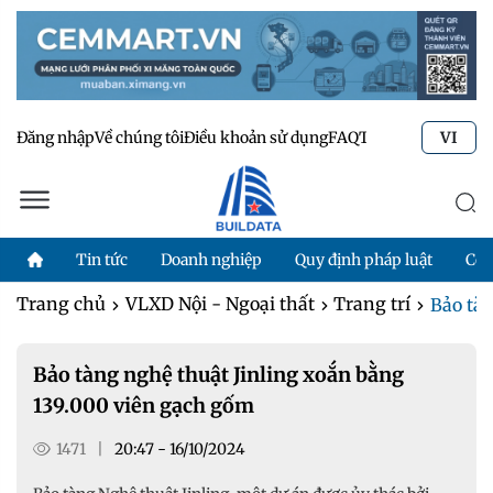
Đăng nhập
Về chúng tôi
Điều khoản sử dụng
FAQ
Tư vấn kỹ thuật
Li
VI
Tin tức
Doanh nghiệp
Quy định pháp luật
Côn
Trang chủ
VLXD Nội - Ngoại thất
Trang trí
Bảo tàn
Bảo tàng nghệ thuật Jinling xoắn bằng
139.000 viên gạch gốm
1471
|
20:47 - 16/10/2024