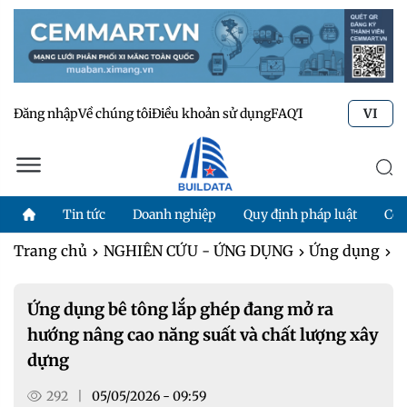
Đăng nhập
Về chúng tôi
Điều khoản sử dụng
FAQ
Tư vấn kỹ thuật
Li
VI
Tin tức
Doanh nghiệp
Quy định pháp luật
Côn
Trang chủ
NGHIÊN CỨU - ỨNG DỤNG
Ứng dụng
Ứ
Ứng dụng bê tông lắp ghép đang mở ra
hướng nâng cao năng suất và chất lượng xây
dựng
292
|
05/05/2026 - 09:59