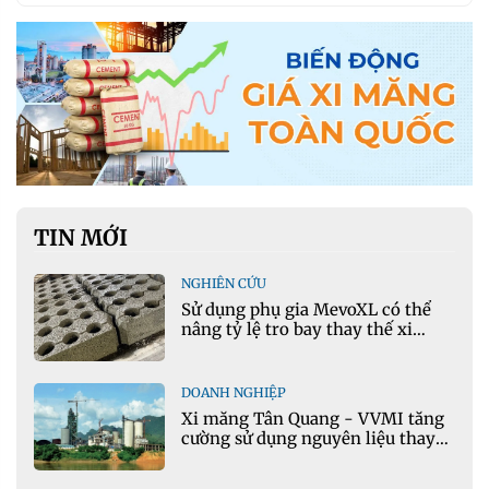
TIN MỚI
NGHIÊN CỨU
Sử dụng phụ gia MevoXL có thể
nâng tỷ lệ tro bay thay thế xi
măng portland trong bê tông
DOANH NGHIỆP
Xi măng Tân Quang - VVMI tăng
cường sử dụng nguyên liệu thay
thế trong sản xuất xi măng