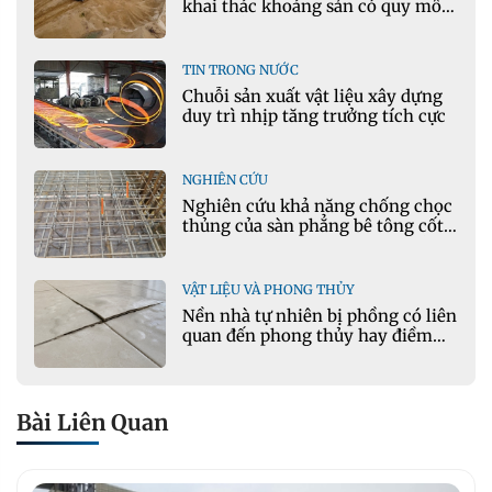
khai thác khoáng sản có quy mô
lớn nhất
TIN TRONG NƯỚC
Chuỗi sản xuất vật liệu xây dựng
duy trì nhịp tăng trưởng tích cực
NGHIÊN CỨU
Nghiên cứu khả năng chống chọc
thủng của sàn phẳng bê tông cốt
liệu keramzit theo mô hình vết
nứt tới hạn
VẬT LIỆU VÀ PHONG THỦY
Nền nhà tự nhiên bị phồng có liên
quan đến phong thủy hay điềm
xấu?
Bài Liên Quan