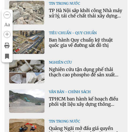
TIN TRONG NƯỚC
TP Hà Nội sắp khởi công Nhà máy
xử lý, tái chế chất thải xây dựng
tại Đông Anh
Aa
TIÊU CHUẨN - QUY CHUẨN
Ban hành Quy chuẩn kỹ thuật
quốc gia về đường sắt đô thị
NGHIÊN CỨU
Nghiên cứu tận dụng phế thải
thạch cao phospho để sản xuất
gạch bê tông
VĂN BẢN - CHÍNH SÁCH
TPHCM ban hành kế hoạch điều
phối vật liệu xây dựng thông
thường
TIN TRONG NƯỚC
Quảng Ngãi mở đấu giá quyền