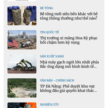
Ansys
BÊ TÔNG
Bê tông mới siêu bền khác với bê
tông thông thường như thế nào?
TIN QUỐC TẾ
Thị trường xi măng Hoa Kỳ phục
hồi chậm hơn kỳ vọng
SẢN XUẤT XANH
Nhà máy gạch ngói lớn nhất phía
Bắc ứng dụng mô hình kinh tế
tuần hoàn
VĂN BẢN - CHÍNH SÁCH
TP Đà Nẵng: Phê duyệt khu vực
không đấu giá quyền khai thác
khoáng sản mỏ đá Khe Rọm
NGHIÊN CỨU