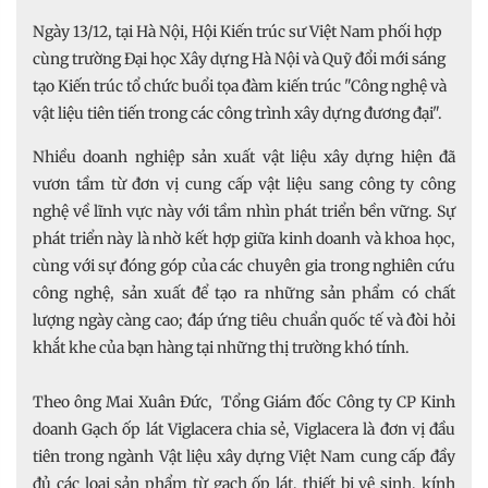
Ngày 13/12, tại Hà Nội, Hội Kiến trúc sư Việt Nam phối hợp
cùng trường Đại học Xây dựng Hà Nội và Quỹ đổi mới sáng
tạo Kiến trúc tổ chức buổi tọa đàm kiến trúc "Công nghệ và
vật liệu tiên tiến trong các công trình xây dựng đương đại".
Nhiều doanh nghiệp sản xuất vật liệu xây dựng hiện đã
vươn tầm từ đơn vị cung cấp vật liệu sang công ty công
nghệ về lĩnh vực này với tầm nhìn phát triển bền vững. Sự
phát triển này là nhờ kết hợp giữa kinh doanh và khoa học,
cùng với sự đóng góp của các chuyên gia trong nghiên cứu
công nghệ, sản xuất để tạo ra những sản phẩm có chất
lượng ngày càng cao; đáp ứng tiêu chuẩn quốc tế và đòi hỏi
khắt khe của bạn hàng tại những thị trường khó tính.
Theo ông Mai Xuân Đức, Tổng Giám đốc Công ty CP Kinh
doanh Gạch ốp lát Viglacera chia sẻ, Viglacera là đơn vị đầu
tiên trong ngành Vật liệu xây dựng Việt Nam cung cấp đầy
đủ các loại sản phẩm từ gạch ốp lát, thiết bị vệ sinh, kính