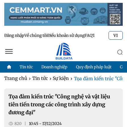
Đăng nhập
Về chúng tôi
Điều khoản sử dụng
FAQ
Tư vấn kỹ thuật
Li
VI
Tin tức
Doanh nghiệp
Quy định pháp luật
Côn
Trang chủ
Tin tức
Sự kiện
Tọa đàm kiến trúc "Công 
Tọa đàm kiến trúc "Công nghệ và vật liệu
tiên tiến trong các công trình xây dựng
đương đại"
820
|
10:45 - 17/12/2024