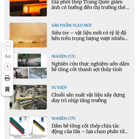
Giá phôi thép Trung Quốc giảm
ảnh có hưởng đến thị trường thép
Việt Nam?
SẢN PHẨM VLXD MỚI
Siêu tre – vật liệu mới có tỷ lệ độ
bền trên trọng lượng vượt nhiều
kim loại
Aa
NGHIÊN CỨU
Nghiên cứu thực nghiệm uốn dầm
bê tông cốt thanh sợi thủy tinh
SỰ KIỆN
Chuỗi sản xuất vật liệu xây dựng
duy trì nhịp tăng trưởng
NGHIÊN CỨU
Dầm bê tông cốt thép chịu tác
động của lửa – lựa chọn phần tử
cho mô hình nhiệt học trong