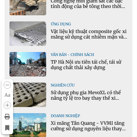
Công nghệ mới giám sát các đặc
tính động của bê tông theo thời
gian thực
ỨNG DỤNG
Vật liệu kỹ thuật composite gốc xi
măng sử dụng cát nhiễm mặn và
phụ gia khoáng: Ứng dụng trong
xây dựng hạ tầng giao thông
VĂN BẢN - CHÍNH SÁCH
TP Hà Nội ưu tiên tái chế, tái sử
dụng chất thải xây dựng
NGHIÊN CỨU
Sử dụng phụ gia MevoXL có thể
Aa
nâng tỷ lệ tro bay thay thế xi
măng portland trong bê tông
DOANH NGHIỆP
Xi măng Tân Quang - VVMI tăng
cường sử dụng nguyên liệu thay
thế trong sản xuất xi măng