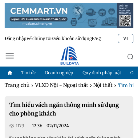
Đăng nhập
Về chúng tôi
Điều khoản sử dụng
FAQ
Tư vấn kỹ thuật
Li
VI
Tin tức
Doanh nghiệp
Quy định pháp luật
Côn
Trang chủ
VLXD Nội - Ngoại thất
Nội thất
Tìm hiể
Tìm hiểu vách ngăn thông minh sử dụng
cho phòng khách
1179
|
12:36 - 02/11/2024