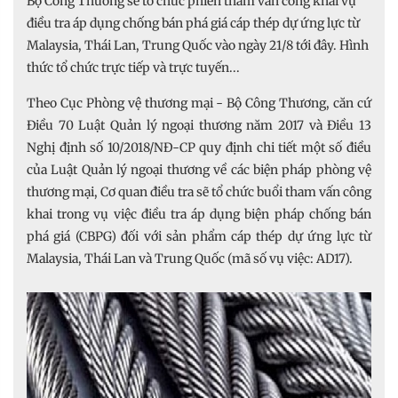
Bộ Công Thương sẽ tổ chức phiên tham vấn công khai vụ
điều tra áp dụng chống bán phá giá cáp thép dự ứng lực từ
Malaysia, Thái Lan, Trung Quốc vào ngày 21/8 tới đây. Hình
thức tổ chức trực tiếp và trực tuyến...
Theo Cục Phòng vệ thương mại - Bộ Công Thương, căn cứ
Điều 70 Luật Quản lý ngoại thương năm 2017 và Điều 13
Nghị định số 10/2018/NĐ-CP quy định chi tiết một số điều
của Luật Quản lý ngoại thương về các biện pháp phòng vệ
thương mại, Cơ quan điều tra sẽ tổ chức buổi tham vấn công
khai trong vụ việc điều tra áp dụng biện pháp chống bán
phá giá (CBPG) đối với sản phẩm cáp thép dự ứng lực từ
Malaysia, Thái Lan và Trung Quốc (mã số vụ việc: AD17).