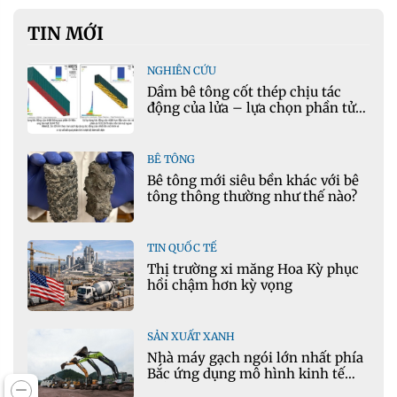
TIN MỚI
NGHIÊN CỨU
Dầm bê tông cốt thép chịu tác
động của lửa – lựa chọn phần tử
cho mô hình nhiệt học trong
Ansys
BÊ TÔNG
Bê tông mới siêu bền khác với bê
tông thông thường như thế nào?
TIN QUỐC TẾ
Thị trường xi măng Hoa Kỳ phục
hồi chậm hơn kỳ vọng
SẢN XUẤT XANH
Nhà máy gạch ngói lớn nhất phía
Bắc ứng dụng mô hình kinh tế
tuần hoàn