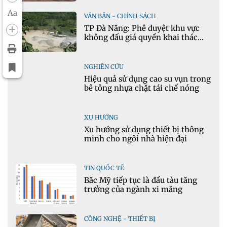
Aa
VĂN BẢN - CHÍNH SÁCH
TP Đà Nẵng: Phê duyệt khu vực
không đấu giá quyền khai thác
khoáng sản mỏ đá Khe Rọm
NGHIÊN CỨU
Hiệu quả sử dụng cao su vụn trong
bê tông nhựa chặt tái chế nóng
XU HƯỚNG
Xu hướng sử dụng thiết bị thông
minh cho ngôi nhà hiện đại
TIN QUỐC TẾ
Bắc Mỹ tiếp tục là đầu tàu tăng
trưởng của ngành xi măng
CÔNG NGHỆ - THIẾT BỊ