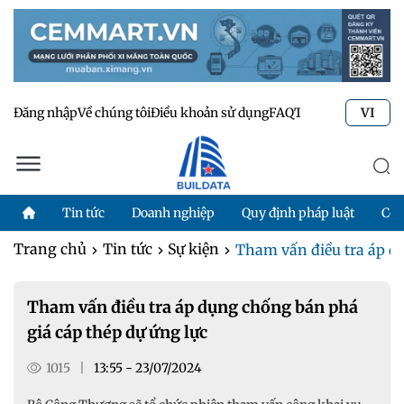
Đăng nhập
Về chúng tôi
Điều khoản sử dụng
FAQ
Tư vấn kỹ thuật
Li
VI
Tin tức
Doanh nghiệp
Quy định pháp luật
Côn
Trang chủ
Tin tức
Sự kiện
Tham vấn điều tra áp dụ
Tham vấn điều tra áp dụng chống bán phá
giá cáp thép dự ứng lực
1015
|
13:55 - 23/07/2024