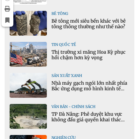
cho mô hình nhiệt học trong
Ansys
BÊ TÔNG
Bê tông mới siêu bền khác với bê
tông thông thường như thế nào?
TIN QUỐC TẾ
Thị trường xi măng Hoa Kỳ phục
hồi chậm hơn kỳ vọng
SẢN XUẤT XANH
Nhà máy gạch ngói lớn nhất phía
Bắc ứng dụng mô hình kinh tế
tuần hoàn
VĂN BẢN - CHÍNH SÁCH
TP Đà Nẵng: Phê duyệt khu vực
không đấu giá quyền khai thác
khoáng sản mỏ đá Khe Rọm
NGHIÊN CỨU