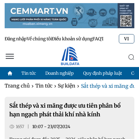
Đăng nhập
Về chúng tôi
Điều khoản sử dụng
FAQ
Tư vấn kỹ thuật
Li
VI
Tin tức
Doanh nghiệp
Quy định pháp luật
Côn
Trang chủ
Tin tức
Sự kiện
Sắt thép và xi măng được
Sắt thép và xi măng được ưu tiên phân bổ
hạn ngạch phát thải khí nhà kính
1657
|
10:07 - 23/07/2024