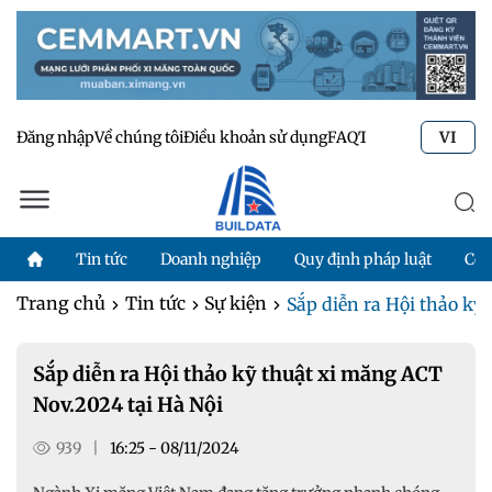
Đăng nhập
Về chúng tôi
Điều khoản sử dụng
FAQ
Tư vấn kỹ thuật
Li
VI
Tin tức
Doanh nghiệp
Quy định pháp luật
Côn
Trang chủ
Tin tức
Sự kiện
Sắp diễn ra Hội thảo kỹ 
Sắp diễn ra Hội thảo kỹ thuật xi măng ACT
Nov.2024 tại Hà Nội
939
|
16:25 - 08/11/2024