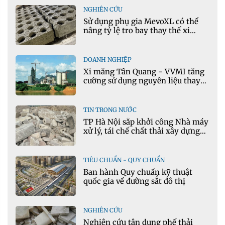
NGHIÊN CỨU
Sử dụng phụ gia MevoXL có thể
nâng tỷ lệ tro bay thay thế xi
măng portland trong bê tông
DOANH NGHIỆP
Xi măng Tân Quang - VVMI tăng
cường sử dụng nguyên liệu thay
thế trong sản xuất xi măng
TIN TRONG NƯỚC
TP Hà Nội sắp khởi công Nhà máy
xử lý, tái chế chất thải xây dựng
tại Đông Anh
TIÊU CHUẨN - QUY CHUẨN
Ban hành Quy chuẩn kỹ thuật
quốc gia về đường sắt đô thị
NGHIÊN CỨU
Nghiên cứu tận dụng phế thải