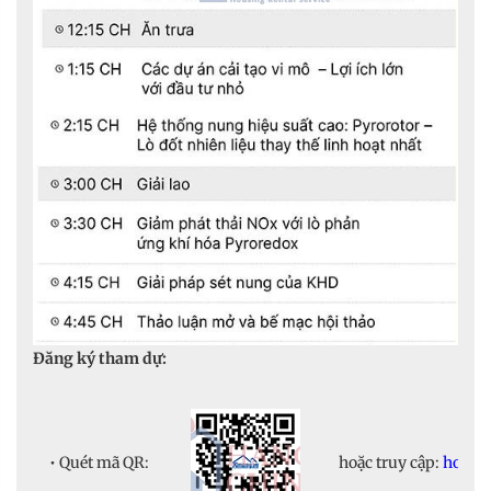
Đăng ký tham dự:
• Quét mã QR:
hoặc truy cập:
hoitha