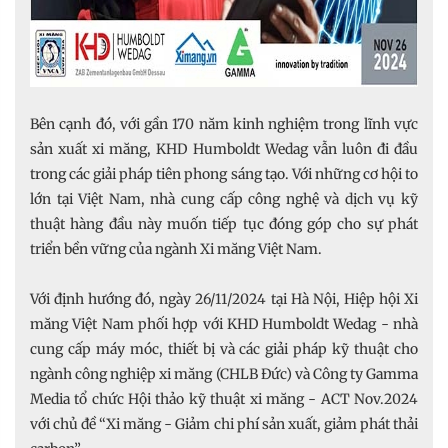
Bên cạnh đó, với gần 170 năm kinh nghiệm trong lĩnh vực
sản xuất xi măng, KHD Humboldt Wedag vẫn luôn đi đầu
trong các giải pháp tiên phong sáng tạo. Với những cơ hội to
lớn tại Việt Nam, nhà cung cấp công nghệ và dịch vụ kỹ
thuật hàng đầu này muốn tiếp tục đóng góp cho sự phát
triển bền vững của ngành Xi măng Việt Nam.
Với định hướng đó, ngày 26/11/2024 tại Hà Nội, Hiệp hội Xi
măng Việt Nam phối hợp với KHD Humboldt Wedag - nhà
cung cấp máy móc, thiết bị và các giải pháp kỹ thuật cho
ngành công nghiệp xi măng (CHLB Đức) và Công ty Gamma
Media tổ chức Hội thảo kỹ thuật xi măng - ACT Nov.2024
với chủ đề “Xi măng - Giảm chi phí sản xuất, giảm phát thải