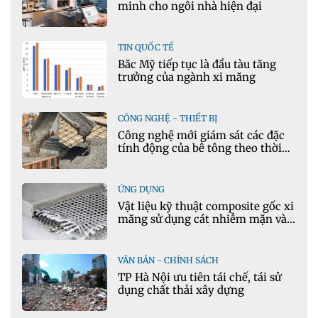
minh cho ngôi nhà hiện đại
TIN QUỐC TẾ
Bắc Mỹ tiếp tục là đầu tàu tăng
trưởng của ngành xi măng
CÔNG NGHỆ - THIẾT BỊ
Công nghệ mới giám sát các đặc
tính động của bê tông theo thời
gian thực
ỨNG DỤNG
Vật liệu kỹ thuật composite gốc xi
măng sử dụng cát nhiễm mặn và
phụ gia khoáng: Ứng dụng trong
xây dựng hạ tầng giao thông
VĂN BẢN - CHÍNH SÁCH
TP Hà Nội ưu tiên tái chế, tái sử
dụng chất thải xây dựng