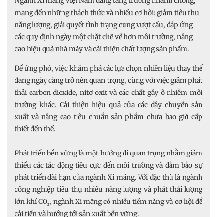
Ngành Xi măng Việt Nam đang tăng trưởng nhanh chóng,
mang đến những thách thức và nhiều cơ hội: giảm tiêu thụ
năng lượng, giải quyết tình trạng cung vượt cầu, đáp ứng
các quy định ngày một chặt chẽ về hơn môi trường, nâng
cao hiệu quả nhà máy và cải thiện chất lượng sản phẩm.
Để ứng phó, việc khám phá các lựa chọn nhiên liệu thay thế
đang ngày càng trở nên quan trọng, cùng với việc giảm phát
thải carbon dioxide, nitơ oxit và các chất gây ô nhiễm môi
trường khác. Cải thiện hiệu quả của các dây chuyền sản
xuất và nâng cao tiêu chuẩn sản phẩm chưa bao giờ cấp
thiết đến thế.
Phát triển bền vững là một hướng đi quan trọng nhằm giảm
thiểu các tác động tiêu cực đến môi trường và đảm bảo sự
phát triển dài hạn của ngành Xi măng. Với đặc thù là ngành
công nghiệp tiêu thụ nhiều năng lượng và phát thải lượng
lớn khí CO
, ngành Xi măng có nhiều tiềm năng và cơ hội để
₂
cải tiến và hướng tới sản xuất bền vững.