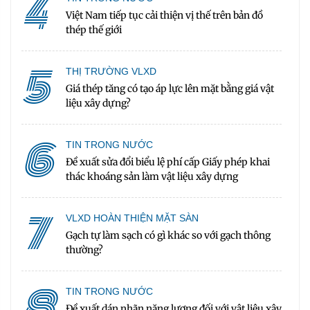
4
Việt Nam tiếp tục cải thiện vị thế trên bản đồ
thép thế giới
5
THỊ TRƯỜNG VLXD
Giá thép tăng có tạo áp lực lên mặt bằng giá vật
liệu xây dựng?
6
TIN TRONG NƯỚC
Đề xuất sửa đổi biểu lệ phí cấp Giấy phép khai
thác khoáng sản làm vật liệu xây dựng
7
VLXD HOÀN THIỆN MẶT SÀN
Gạch tự làm sạch có gì khác so với gạch thông
thường?
8
TIN TRONG NƯỚC
Đề xuất dán nhãn năng lượng đối với vật liệu xây