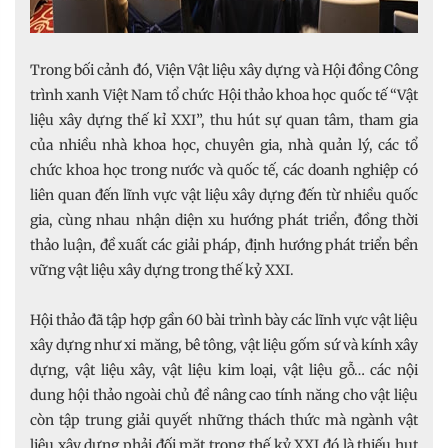
Trong bối cảnh đó, Viện Vật liệu xây dựng và Hội đồng Công
trình xanh Việt Nam tổ chức Hội thảo khoa học quốc tế “Vật
liệu xây dựng thế kỉ XXI”, thu hút sự quan tâm, tham gia
của nhiều nhà khoa học, chuyên gia, nhà quản lý, các tổ
chức khoa học trong nước và quốc tế, các doanh nghiệp có
liên quan đến lĩnh vực vật liệu xây dựng đến từ nhiều quốc
gia, cùng nhau nhận diện xu hướng phát triển, đồng thời
thảo luận, đề xuất các giải pháp, định hướng phát triển bền
vững vật liệu xây dựng trong thế kỷ XXI.
Hội thảo đã tập hợp gần 60 bài trình bày các lĩnh vực vật liệu
xây dựng như xi măng, bê tông, vật liệu gốm sứ và kính xây
dựng, vật liệu xây, vật liệu kim loại, vật liệu gỗ… các nội
dung hội thảo ngoài chủ đề nâng cao tính năng cho vật liệu
còn tập trung giải quyết những thách thức mà ngành vật
liệu xây dựng phải đối mặt trong thế kỷ XXI đó là thiếu hụt