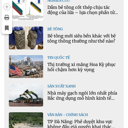
NGHIÊN CỨU
Dầm bê tông cốt thép chịu tác
động của lửa – lựa chọn phần tử
cho mô hình nhiệt học trong
Ansys
BÊ TÔNG
Bê tông mới siêu bền khác với bê
tông thông thường như thế nào?
TIN QUỐC TẾ
Thị trường xi măng Hoa Kỳ phục
hồi chậm hơn kỳ vọng
SẢN XUẤT XANH
Nhà máy gạch ngói lớn nhất phía
Bắc ứng dụng mô hình kinh tế
tuần hoàn
VĂN BẢN - CHÍNH SÁCH
TP Đà Nẵng: Phê duyệt khu vực
không đấu giá quyền khai thác