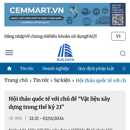
Đăng nhập
Về chúng tôi
Điều khoản sử dụng
FAQ
Tư vấn kỹ thuật
Li
VI
Tin tức
Doanh nghiệp
Quy định pháp luật
Côn
Trang chủ
Tin tức
Sự kiện
Hội thảo quốc tế với chủ 
Hội thảo quốc tế với chủ đề “Vật liệu xây
dựng trong thế kỷ 21”
959
|
12:21 - 02/11/2024