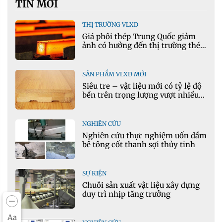
TIN MỚI
THỊ TRƯỜNG VLXD
Giá phôi thép Trung Quốc giảm
ảnh có hưởng đến thị trường thép
Việt Nam?
SẢN PHẨM VLXD MỚI
Siêu tre – vật liệu mới có tỷ lệ độ
bền trên trọng lượng vượt nhiều
kim loại
NGHIÊN CỨU
Nghiên cứu thực nghiệm uốn dầm
bê tông cốt thanh sợi thủy tinh
SỰ KIỆN
Chuỗi sản xuất vật liệu xây dựng
duy trì nhịp tăng trưởng
Aa