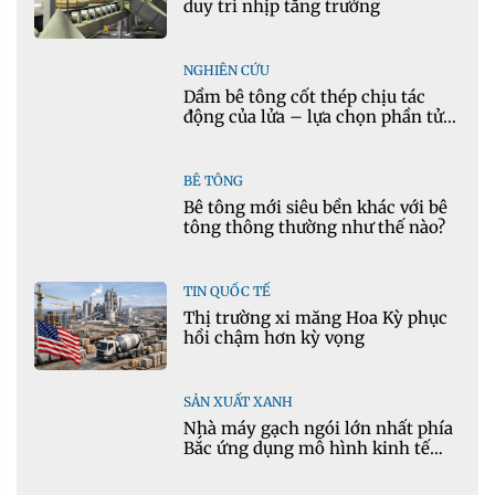
duy trì nhịp tăng trưởng
NGHIÊN CỨU
Dầm bê tông cốt thép chịu tác
động của lửa – lựa chọn phần tử
cho mô hình nhiệt học trong
Ansys
BÊ TÔNG
Bê tông mới siêu bền khác với bê
tông thông thường như thế nào?
TIN QUỐC TẾ
Thị trường xi măng Hoa Kỳ phục
hồi chậm hơn kỳ vọng
SẢN XUẤT XANH
Nhà máy gạch ngói lớn nhất phía
Bắc ứng dụng mô hình kinh tế
tuần hoàn