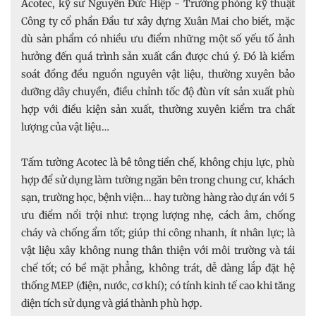
Acotec, kỹ sư Nguyễn Đức Hiệp - Trưởng phòng kỹ thuật
Công ty cổ phần Đầu tư xây dựng Xuân Mai cho biết, mặc
dù sản phẩm có nhiều ưu điểm những một số yếu tố ảnh
hưởng đến quá trình sản xuất cần được chú ý. Đó là kiểm
soát đồng đều nguồn nguyên vật liệu, thường xuyên bảo
dưỡng dây chuyền, điều chỉnh tốc độ đùn vít sản xuất phù
hợp với điều kiện sản xuất, thường xuyên kiểm tra chất
lượng của vật liệu…
Tấm tường Acotec là bê tông tiền chế, không chịu lực, phù
hợp để sử dụng làm tường ngăn bên trong chung cư, khách
sạn, trường học, bệnh viện... hay tường hàng rào dự án với 5
ưu điểm nổi trội như: trọng lượng nhẹ, cách âm, chống
cháy và chống ẩm tốt; giúp thi công nhanh, ít nhân lực; là
vật liệu xây không nung thân thiện với môi trường và tái
chế tốt; có bề mặt phẳng, không trát, dễ dàng lắp đặt hệ
thống MEP (điện, nước, cơ khí); có tính kinh tế cao khi tăng
diện tích sử dụng và giá thành phù hợp.