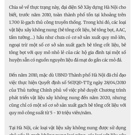
Chia sẻ về thực trạng này, đại diện Sở Xây dựng Hà Nội cho
biết, trước năm 2010, toàn thành phố tồn tại khoảng trên
1.700 lò gạch thủ công truyền thống. Trong khi đó, các loại
vật liệu xây không nung (bê tông cốt liệu, bê tông bọt, AAC,
tấm tường...) hầu như chưa có cơ sở sản xuất quy mô lớn,
ngoại trừ một số cơ sở sản xuất gạch bê tông cốt liệu, bê
tông bọt với quy mô nhỏ lẻ của các hộ gia đình tại một số
huyện sẵn có nguồn nguyên liệu đá mạt do gần các mỏ đá.
Đến năm 2010, mặc dù UBND Thành phố Hà Nội đã chỉ đạo
việc thực hiện Quyết định số 567/QĐ-TTg ngày 28/04/2010
của Thủ tướng Chính phủ về việc phê duyệt Chương trình
phát triển vật liệu xây không nung đến năm 2020, nhưng
cũng chỉ có một số cơ sở sản xuất gạch bê tông cốt liệu với
quy mô công suất từ 5 - 10 triệu viên/năm.
Tại Hà Nội, các loại vật liệu xây không nung được sử dụng