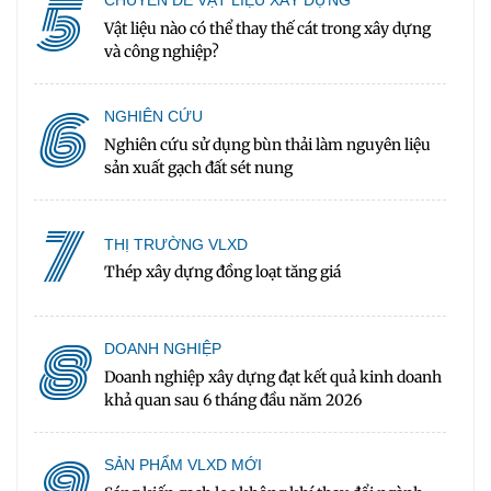
5
CHUYÊN ĐỀ VẬT LIỆU XÂY DỰNG
Vật liệu nào có thể thay thế cát trong xây dựng
và công nghiệp?
6
NGHIÊN CỨU
Nghiên cứu sử dụng bùn thải làm nguyên liệu
sản xuất gạch đất sét nung
7
THỊ TRƯỜNG VLXD
Thép xây dựng đồng loạt tăng giá
8
DOANH NGHIỆP
Doanh nghiệp xây dựng đạt kết quả kinh doanh
khả quan sau 6 tháng đầu năm 2026
9
SẢN PHẨM VLXD MỚI