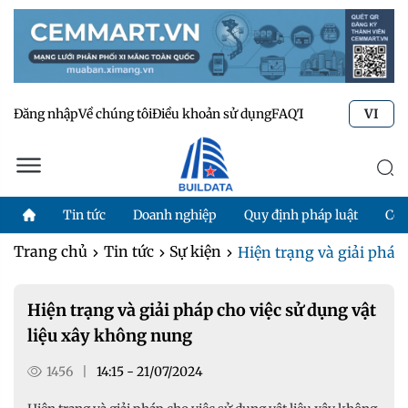
Đăng nhập
Về chúng tôi
Điều khoản sử dụng
FAQ
Tư vấn kỹ thuật
Li
VI
Tin tức
Doanh nghiệp
Quy định pháp luật
Côn
Trang chủ
Tin tức
Sự kiện
Hiện trạng và giải pháp c
Hiện trạng và giải pháp cho việc sử dụng vật
liệu xây không nung
1456
|
14:15 - 21/07/2024