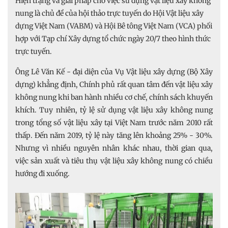
Hiện trạng và giải pháp cho việc sử dụng vật liệu xây không
nung là chủ đề của hội thảo trực tuyến do Hội Vật liệu xây
dựng Việt Nam (VABM) và Hội Bê tông Việt Nam (VCA) phối
hợp với Tạp chí Xây dựng tổ chức ngày 20/7 theo hình thức
trực tuyến.
Ông Lê Văn Kế - đại diện của Vụ Vật liệu xây dựng (Bộ Xây
dựng) khẳng định, Chính phủ rất quan tâm đến vật liệu xây
không nung khi ban hành nhiều cơ chế, chính sách khuyến
khích. Tuy nhiên, tỷ lệ sử dụng vật liệu xây không nung
trong tổng số vật liệu xây tại Việt Nam trước năm 2010 rất
thấp. Đến năm 2019, tỷ lệ này tăng lên khoảng 25% - 30%.
Nhưng vì nhiều nguyên nhân khác nhau, thời gian qua,
việc sản xuất và tiêu thụ vật liệu xây không nung có chiều
hướng đi xuống.