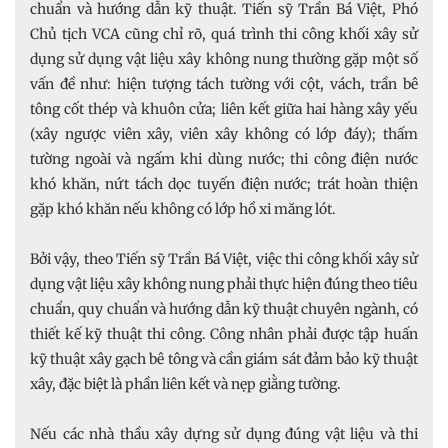
chuẩn và hướng dẫn kỹ thuật. Tiến sỹ Trần Bá Việt, Phó
Chủ tịch VCA cũng chỉ rõ, quá trình thi công khối xây sử
dụng sử dụng vật liệu xây không nung thường gặp một số
vấn đề như: hiện tượng tách tường với cột, vách, trần bê
tông cốt thép và khuôn cửa; liên kết giữa hai hàng xây yếu
(xây ngược viên xây, viên xây không có lớp đáy); thấm
tường ngoài và ngấm khi dùng nước; thi công điện nước
khó khăn, nứt tách dọc tuyến điện nước; trát hoàn thiện
gặp khó khăn nếu không có lớp hồ xi măng lót.
Bởi vậy, theo Tiến sỹ Trần Bá Việt, việc thi công khối xây sử
dụng vật liệu xây không nung phải thực hiện đúng theo tiêu
chuẩn, quy chuẩn và hướng dẫn kỹ thuật chuyên ngành, có
thiết kế kỹ thuật thi công. Công nhân phải được tập huấn
kỹ thuật xây gạch bê tông và cần giám sát đảm bảo kỹ thuật
xây, đặc biệt là phần liên kết và nẹp giằng tường.
Nếu các nhà thầu xây dựng sử dụng đúng vật liệu và thi