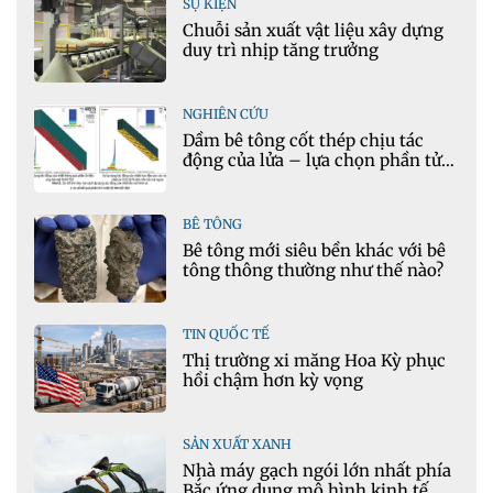
SỰ KIỆN
Chuỗi sản xuất vật liệu xây dựng
duy trì nhịp tăng trưởng
NGHIÊN CỨU
Dầm bê tông cốt thép chịu tác
động của lửa – lựa chọn phần tử
cho mô hình nhiệt học trong
Ansys
BÊ TÔNG
Bê tông mới siêu bền khác với bê
tông thông thường như thế nào?
TIN QUỐC TẾ
Thị trường xi măng Hoa Kỳ phục
hồi chậm hơn kỳ vọng
SẢN XUẤT XANH
Nhà máy gạch ngói lớn nhất phía
Bắc ứng dụng mô hình kinh tế