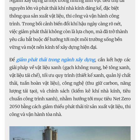
Ngành xây dựng là một trong những lĩnh vực tiêu thụ tài
nguyên lớn và phát thải khí nhà kính đáng kể, đặc biệt
thông qua sản xuất vật liệu, thi công và vận hành công
trình. Trong bối cảnh biến đổi khí hậu ngày càng rõ nét,
việc giảm phát thải không còn là lựa chọn, mà đã trở thành
yêu cầu bắt buộc để hướng tới một môi trường sống bền
vững và một nền kinh tế xây dựng hiện đại.
Để
giảm phát thải trong ngành xây dựng
, cần kết hợp các
giải pháp về vật liệu xanh (gạch không nung, bê tông xanh,
vật liệu tái chế), tối ưu quy trình (thiết kế xanh, quản lý chất
thải, tuần hoàn vật liệu), công nghệ (thu giữ carbon, năng
lượng tái tạo), và chính sách (kiểm kê khí nhà kính, tiêu
chuẩn công trình xanh), nhằm hướng tới mục tiêu Net Zero
2050 bằng cách giảm thiểu phát thải từ sản xuất vật liệu, thi
công và vận hành tòa nhà.