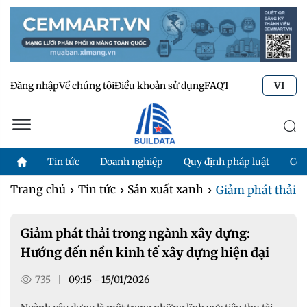
Đăng nhập
Về chúng tôi
Điều khoản sử dụng
FAQ
Tư vấn kỹ thuật
Li
VI
Tin tức
Doanh nghiệp
Quy định pháp luật
Côn
Trang chủ
Tin tức
Sản xuất xanh
Giảm phát thải t
Giảm phát thải trong ngành xây dựng:
Hướng đến nền kinh tế xây dựng hiện đại
735
|
09:15 - 15/01/2026