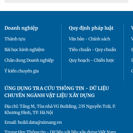
Doanh nghiệp
Quy định pháp luật
Thành tựu
Văn bản - Chính sách
Bài học kinh nghiệm
Tiêu chuẩn - Quy chuẩn
Chân dung Doanh nghiệp
Quy hoạch - Chiến lược
Ý kiến chuyên gia
ỨNG DỤNG TRA CỨU THÔNG TIN - DỮ LIỆU
CHUYÊN NGÀNH VẬT LIỆU XÂY DỰNG
Địa chỉ: Tầng M, Tòa nhà VG Building, 235 Nguyễn Trãi, P.
Khương Đình, TP. Hà Nội
Email: build.data@ximang.vn
Trung tâm Thông tin - Dữ liệu vật liệu xây dựng Việt Nam