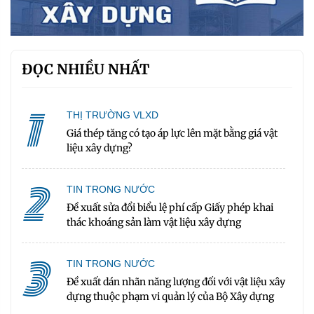
ĐỌC NHIỀU NHẤT
1
THỊ TRƯỜNG VLXD
Giá thép tăng có tạo áp lực lên mặt bằng giá vật
liệu xây dựng?
2
TIN TRONG NƯỚC
Đề xuất sửa đổi biểu lệ phí cấp Giấy phép khai
thác khoáng sản làm vật liệu xây dựng
3
TIN TRONG NƯỚC
Đề xuất dán nhãn năng lượng đối với vật liệu xây
dựng thuộc phạm vi quản lý của Bộ Xây dựng