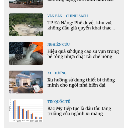
tuần hoàn
VĂN BẢN - CHÍNH SÁCH
TP Đà Nẵng: Phê duyệt khu vực
không đấu giá quyền khai thác
khoáng sản mỏ đá Khe Rọm
NGHIÊN CỨU
Hiệu quả sử dụng cao su vụn trong
bê tông nhựa chặt tái chế nóng
XU HƯỚNG
Xu hướng sử dụng thiết bị thông
minh cho ngôi nhà hiện đại
TIN QUỐC TẾ
Bắc Mỹ tiếp tục là đầu tàu tăng
trưởng của ngành xi măng