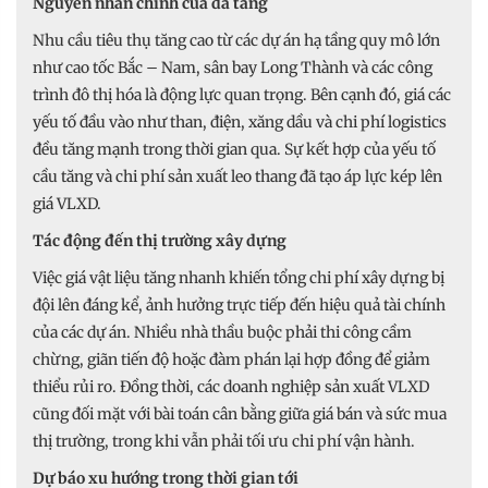
Nguyên nhân chính của đà tăng
Nhu cầu tiêu thụ tăng cao từ các dự án hạ tầng quy mô lớn
như cao tốc Bắc – Nam, sân bay Long Thành và các công
trình đô thị hóa là động lực quan trọng. Bên cạnh đó, giá các
yếu tố đầu vào như than, điện, xăng dầu và chi phí logistics
đều tăng mạnh trong thời gian qua. Sự kết hợp của yếu tố
cầu tăng và chi phí sản xuất leo thang đã tạo áp lực kép lên
giá VLXD.
Tác động đến thị trường xây dựng
Việc giá vật liệu tăng nhanh khiến tổng chi phí xây dựng bị
đội lên đáng kể, ảnh hưởng trực tiếp đến hiệu quả tài chính
của các dự án. Nhiều nhà thầu buộc phải thi công cầm
chừng, giãn tiến độ hoặc đàm phán lại hợp đồng để giảm
thiểu rủi ro. Đồng thời, các doanh nghiệp sản xuất VLXD
cũng đối mặt với bài toán cân bằng giữa giá bán và sức mua
thị trường, trong khi vẫn phải tối ưu chi phí vận hành.
Dự báo xu hướng trong thời gian tới