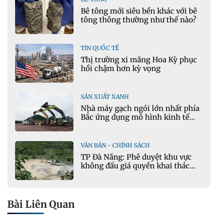
Bê tông mới siêu bền khác với bê
tông thông thường như thế nào?
TIN QUỐC TẾ
Thị trường xi măng Hoa Kỳ phục
hồi chậm hơn kỳ vọng
SẢN XUẤT XANH
Nhà máy gạch ngói lớn nhất phía
Bắc ứng dụng mô hình kinh tế
tuần hoàn
VĂN BẢN - CHÍNH SÁCH
TP Đà Nẵng: Phê duyệt khu vực
không đấu giá quyền khai thác
khoáng sản mỏ đá Khe Rọm
Bài Liên Quan