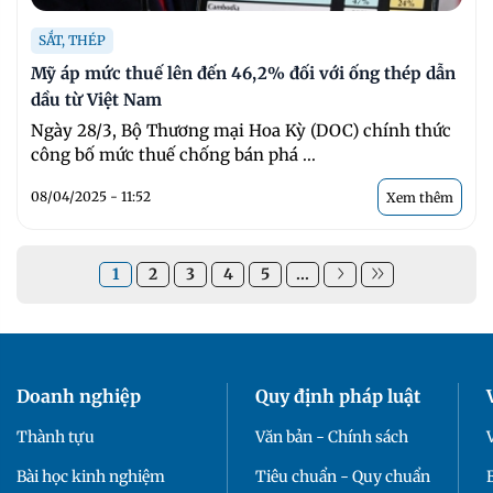
SẮT, THÉP
Mỹ áp mức thuế lên đến 46,2% đối với ống thép dẫn
dầu từ Việt Nam
Ngày 28/3, Bộ Thương mại Hoa Kỳ (DOC) chính thức
công bố mức thuế chống bán phá ...
08/04/2025 - 11:52
Xem thêm
1
2
3
4
5
...
Doanh nghiệp
Quy định pháp luật
Thành tựu
Văn bản - Chính sách
Bài học kinh nghiệm
Tiêu chuẩn - Quy chuẩn