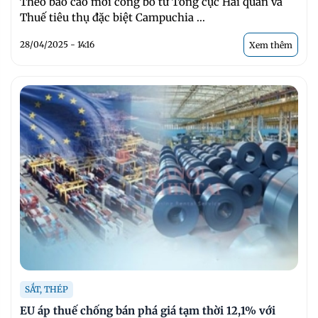
Theo báo cáo mới công bố từ Tổng cục Hải quan và
Thuế tiêu thụ đặc biệt Campuchia ...
28/04/2025 - 14:16
Xem thêm
SẮT, THÉP
EU áp thuế chống bán phá giá tạm thời 12,1% với