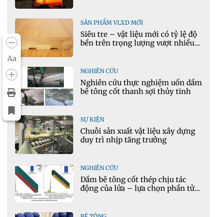
Việt Nam?
SẢN PHẨM VLXD MỚI
Siêu tre – vật liệu mới có tỷ lệ độ
bền trên trọng lượng vượt nhiều
kim loại
Aa
NGHIÊN CỨU
Nghiên cứu thực nghiệm uốn dầm
bê tông cốt thanh sợi thủy tinh
SỰ KIỆN
Chuỗi sản xuất vật liệu xây dựng
duy trì nhịp tăng trưởng
NGHIÊN CỨU
Dầm bê tông cốt thép chịu tác
động của lửa – lựa chọn phần tử
cho mô hình nhiệt học trong
Ansys
BÊ TÔNG