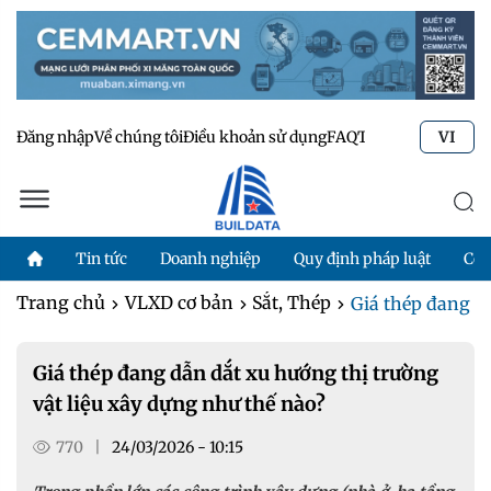
Đăng nhập
Về chúng tôi
Điều khoản sử dụng
FAQ
Tư vấn kỹ thuật
Li
VI
Tin tức
Doanh nghiệp
Quy định pháp luật
Côn
Trang chủ
VLXD cơ bản
Sắt, Thép
Giá thép đang dẫ
Giá thép đang dẫn dắt xu hướng thị trường
vật liệu xây dựng như thế nào?
770
|
24/03/2026 - 10:15