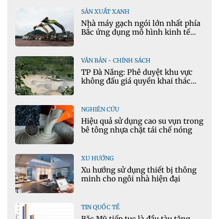
SẢN XUẤT XANH
Nhà máy gạch ngói lớn nhất phía
Bắc ứng dụng mô hình kinh tế
tuần hoàn
VĂN BẢN - CHÍNH SÁCH
TP Đà Nẵng: Phê duyệt khu vực
không đấu giá quyền khai thác
khoáng sản mỏ đá Khe Rọm
NGHIÊN CỨU
Hiệu quả sử dụng cao su vụn trong
bê tông nhựa chặt tái chế nóng
XU HƯỚNG
Xu hướng sử dụng thiết bị thông
minh cho ngôi nhà hiện đại
TIN QUỐC TẾ
Bắc Mỹ tiếp tục là đầu tàu tăng