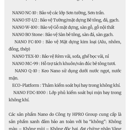
NANO NC-10 : Bảo vệ các lớp Sơn tường, Sơn trần.
NANO ST-1/2 : Bảo vệ Tường/mặt dựng Bê tông, đá, gạch.
NANO W-100 : Bảo vệ Gỗ mặt dựng, sàn gỗ, gỗ nội thất
NANO BO Stone : Bảo vệ Sàn bê tông, sàn đá, sàn gạch.
NANO FC-100 : Bảo vệ Mặt dựng kim loại (Alu, nhôm,
đồng, thép)
NANO TEX-10 : Bảo vệ Rèm vải, sofa, ghế bọc vải, nỉ
NANO MC-99 : Hỗ trợ tách khuôn/ván đúc bê tông tươi.
NANO Q-10 : Keo Nano sử dụng dưới nước ngọt, nước
mặn.
ECO-Platform : Thảm kiểm soát bụi bay trong không khí.
NANO FDC-1000 : Lớp phủ kiểm soát bụi mịn bay trong
không khí.
Các sản phẩm Nano do Công ty HPRO Group cung cấp là
sản phẩm xanh đảm bảo an toàn với ba “không”: Không
màu – Không mùi – Không độc hại, đạt chứng nhận Vàng