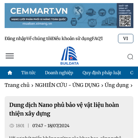
Đăng nhập
Về chúng tôi
Điều khoản sử dụng
FAQ
Tư vấn kỹ thuật
Li
VI
Tin tức
Doanh nghiệp
Quy định pháp luật
Côn
Trang chủ
NGHIÊN CỨU - ỨNG DỤNG
Ứng dụng
D
Dung dịch Nano phủ bảo vệ vật liệu hoàn
thiện xây dựng
1801
|
07:47 - 18/07/2024