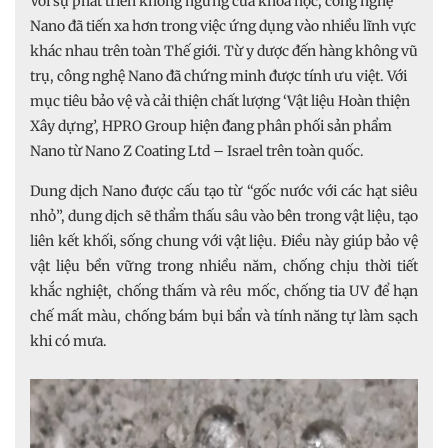
Với sự phát triển không ngừng của khoa học, công nghệ
Nano đã tiến xa hơn trong việc ứng dụng vào nhiều lĩnh vực
khác nhau trên toàn Thế giới. Từ y dược đến hàng không vũ
trụ, công nghệ Nano đã chứng minh được tính ưu việt. Với
mục tiêu bảo vệ và cải thiện chất lượng ‘Vật liệu Hoàn thiện
Xây dựng’, HPRO Group hiện đang phân phối sản phẩm
Nano từ Nano Z Coating Ltd – Israel trên toàn quốc.
Dung dịch Nano được cấu tạo từ “gốc nước với các hạt siêu
nhỏ”, dung dịch sẽ thẩm thấu sâu vào bên trong vật liệu, tạo
liên kết khối, sống chung với vật liệu. Điều này giúp bảo vệ
vật liệu bền vững trong nhiều năm, chống chịu thời tiết
khắc nghiệt, chống thấm và rêu mốc, chống tia UV để hạn
chế mất màu, chống bám bụi bẩn và tính năng tự làm sạch
khi có mưa.