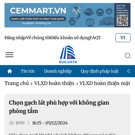
Đăng nhập
Về chúng tôi
Điều khoản sử dụng
FAQ
Tư vấn kỹ thuật
Li
VI
Tin tức
Doanh nghiệp
Quy định pháp luật
Côn
Trang chủ
VLXD hoàn thiện
VLXD hoàn thiện mặt s
Chọn gạch lát phù hợp với không gian
phòng tắm
1099
|
16:15 - 05/12/2024