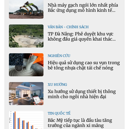
Nhà máy gạch ngói lớn nhất phía
Bắc ứng dụng mô hình kinh tế
tuần hoàn
VĂN BẢN - CHÍNH SÁCH
TP Đà Nẵng: Phê duyệt khu vực
không đấu giá quyền khai thác
khoáng sản mỏ đá Khe Rọm
NGHIÊN CỨU
Hiệu quả sử dụng cao su vụn trong
bê tông nhựa chặt tái chế nóng
XU HƯỚNG
Xu hướng sử dụng thiết bị thông
minh cho ngôi nhà hiện đại
TIN QUỐC TẾ
Bắc Mỹ tiếp tục là đầu tàu tăng
trưởng của ngành xi măng