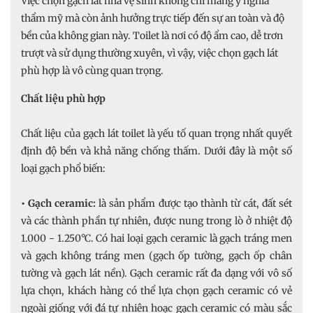
Việc chọn gạch lát nhà vệ sinh không chỉ mang ý nghĩa
thẩm mỹ mà còn ảnh hưởng trực tiếp đến sự an toàn và độ
bền của không gian này. Toilet là nơi có độ ẩm cao, dễ trơn
trượt và sử dụng thường xuyên, vì vậy, việc chọn gạch lát
phù hợp là vô cùng quan trọng.
Chất liệu phù hợp
Chất liệu của gạch lát toilet là yếu tố quan trọng nhất quyết
định độ bền và khả năng chống thấm. Dưới đây là một số
loại gạch phổ biến:
• Gạch ceramic:
là sản phẩm được tạo thành từ cát, đất sét
và các thành phần tự nhiên, được nung trong lò ở nhiệt độ
1.000 - 1.250°C. Có hai loại gạch ceramic là gạch tráng men
và gạch không tráng men (gạch ốp tường, gạch ốp chân
tường và gạch lát nền). Gạch ceramic rất đa dạng với vô số
lựa chọn, khách hàng có thể lựa chọn gạch ceramic có vẻ
ngoài giống với đá tự nhiên hoạc gạch ceramic có màu sắc