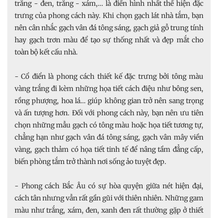
trắng - đen, trắng - xám,… là điển hình nhất thể hiện đặc
trưng của phong cách này. Khi chọn gạch lát nhà tắm, bạn
nên cân nhắc gạch vân đá tông sáng, gạch giả gỗ trung tính
hay gạch trơn màu để tạo sự thống nhất và đẹp mắt cho
toàn bộ kết cấu nhà.
- Cổ điển là phong cách thiết kế đặc trưng bởi tông màu
vàng trắng đi kèm những họa tiết cách điệu như bông sen,
rồng phượng, hoa lá… giúp không gian trở nên sang trọng
và ấn tượng hơn. Đối với phong cách này, bạn nên ưu tiên
chọn những mẫu gạch có tông màu hoặc họa tiết tương tự,
chẳng hạn như gạch vân đá tông sáng, gạch vân mây viền
vàng, gạch thảm có họa tiết tinh tế để nâng tầm đẳng cấp,
biến phòng tắm trở thành nơi sống ảo tuyệt đẹp.
- Phong cách Bắc Âu có sự hòa quyện giữa nét hiện đại,
cách tân nhưng vẫn rất gần gũi với thiên nhiên. Những gam
màu như trắng, xám, đen, xanh đen rất thường gặp ở thiết