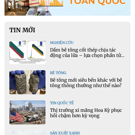
TIN MỚI
NGHIÊN CỨU
Dầm bê tông cốt thép chịu tác
động của lửa – lựa chọn phần tử
cho mô hình nhiệt học trong
Ansys
BÊ TÔNG
Bê tông mới siêu bền khác với bê
tông thông thường như thế nào?
TIN QUỐC TẾ
Thị trường xi măng Hoa Kỳ phục
hồi chậm hơn kỳ vọng
SẢN XUẤT XANH